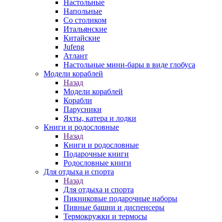
Настольные
Напольные
Со столиком
Итальянские
Китайские
Jufeng
Атлант
Настольные мини-бары в виде глобуса
Модели кораблей
Назад
Модели кораблей
Корабли
Парусники
Яхты, катера и лодки
Книги и родословные
Назад
Книги и родословные
Подарочные книги
Родословные книги
Для отдыха и спорта
Назад
Для отдыха и спорта
Пикниковые подарочные наборы
Пивные башни и диспенсеры
Термокружки и термосы