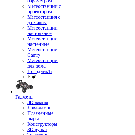
барометром
Метеостанции с
проектором
Метеостанция с
датчиком
Метеостанции
настольные
Метеостанции
настенные
Метеостанции
Camry
Метеостанции
для дома
ПогодникЪ
Ещё
Гаджеты
3D лампы
Лава-лампы
Плазменные
шары
Конструкторы
3D ручки
Телескопы