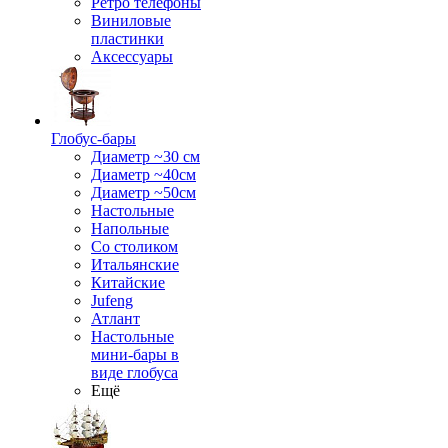
Ретро телефоны
Виниловые
пластинки
Аксессуары
Глобус-бары
Диаметр ~30 см
Диаметр ~40см
Диаметр ~50см
Настольные
Напольные
Со столиком
Итальянские
Китайские
Jufeng
Атлант
Настольные
мини-бары в
виде глобуса
Ещё