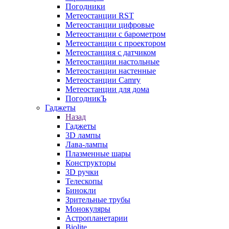
Погодники
Метеостанции RST
Метеостанции цифровые
Метеостанции с барометром
Метеостанции с проектором
Метеостанция с датчиком
Метеостанции настольные
Метеостанции настенные
Метеостанции Camry
Метеостанции для дома
ПогодникЪ
Гаджеты
Назад
Гаджеты
3D лампы
Лава-лампы
Плазменные шары
Конструкторы
3D ручки
Телескопы
Бинокли
Зрительные трубы
Монокуляры
Астропланетарии
Biolite