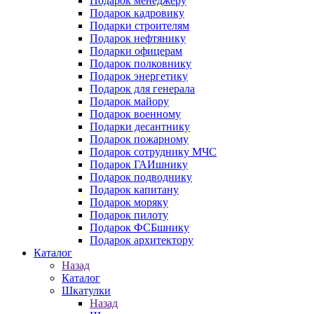
Подарок менеджеру
Подарок кадровику
Подарки строителям
Подарок нефтянику
Подарки офицерам
Подарок полковнику
Подарок энергетику
Подарок для генерала
Подарок майору
Подарок военному
Подарки десантнику
Подарок пожарному
Подарок сотруднику МЧС
Подарок ГАИшнику
Подарок подводнику
Подарок капитану
Подарок моряку
Подарок пилоту
Подарок ФСБшнику
Подарок архитектору
Каталог
Назад
Каталог
Шкатулки
Назад