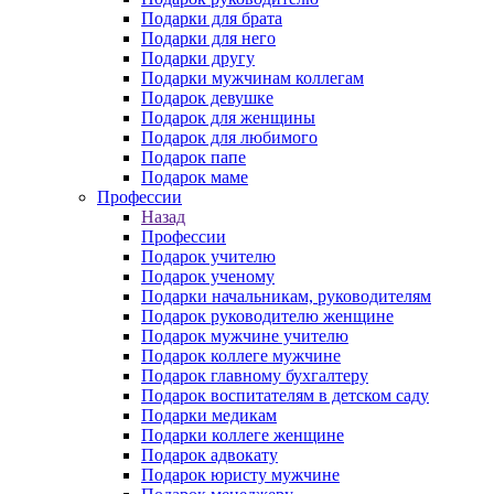
Подарки для брата
Подарки для него
Подарки другу
Подарки мужчинам коллегам
Подарок девушке
Подарок для женщины
Подарок для любимого
Подарок папе
Подарок маме
Профессии
Назад
Профессии
Подарок учителю
Подарок ученому
Подарки начальникам, руководителям
Подарок руководителю женщине
Подарок мужчине учителю
Подарок коллеге мужчине
Подарок главному бухгалтеру
Подарок воспитателям в детском саду
Подарки медикам
Подарки коллеге женщине
Подарок адвокату
Подарок юристу мужчине