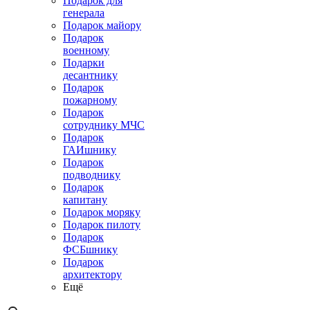
Подарок для
генерала
Подарок майору
Подарок
военному
Подарки
десантнику
Подарок
пожарному
Подарок
сотруднику МЧС
Подарок
ГАИшнику
Подарок
подводнику
Подарок
капитану
Подарок моряку
Подарок пилоту
Подарок
ФСБшнику
Подарок
архитектору
Ещё