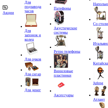
Для
Напольн
подзавода
Патефоны
часов
Акции
Со стол
Акустические
Для
системы
запонок и
колец
Итальян
Ретро телефоны
Для очков
Китайск
Виниловые
Для сигар
пластинки
Jufeng
Для денег
Аксессуары
Атлант