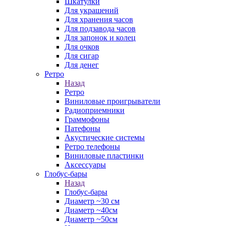
Шкатулки
Для украшений
Для хранения часов
Для подзавода часов
Для запонок и колец
Для очков
Для сигар
Для денег
Ретро
Назад
Ретро
Виниловые проигрыватели
Радиоприемники
Граммофоны
Патефоны
Акустические системы
Ретро телефоны
Виниловые пластинки
Аксессуары
Глобус-бары
Назад
Глобус-бары
Диаметр ~30 см
Диаметр ~40см
Диаметр ~50см