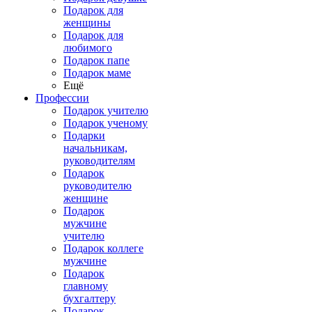
Подарок для
женщины
Подарок для
любимого
Подарок папе
Подарок маме
Ещё
Профессии
Подарок учителю
Подарок ученому
Подарки
начальникам,
руководителям
Подарок
руководителю
женщине
Подарок
мужчине
учителю
Подарок коллеге
мужчине
Подарок
главному
бухгалтеру
Подарок