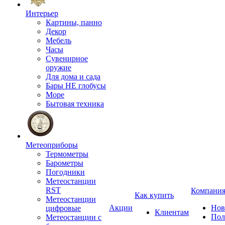
Интерьер
Картины, панно
Декор
Мебель
Часы
Сувенирное
оружие
Для дома и сада
Бары НЕ глобусы
Море
Бытовая техника
Метеоприборы
Термометры
Барометры
Погодники
Метеостанции
RST
Компани
Как купить
Метеостанции
Акции
Нов
цифровые
Клиентам
Пол
Метеостанции с