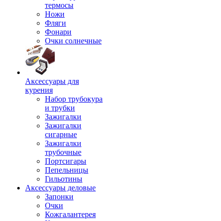
термосы
Ножи
Фляги
Фонари
Очки солнечные
Аксессуары для
курения
Набор трубокура
и трубки
Зажигалки
Зажигалки
сигарные
Зажигалки
трубочные
Портсигары
Пепельницы
Гильотины
Аксессуары деловые
Запонки
Очки
Кожгалантерея