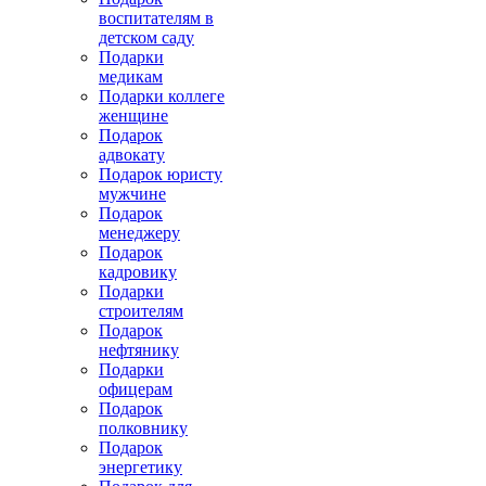
воспитателям в
детском саду
Подарки
медикам
Подарки коллеге
женщине
Подарок
адвокату
Подарок юристу
мужчине
Подарок
менеджеру
Подарок
кадровику
Подарки
строителям
Подарок
нефтянику
Подарки
офицерам
Подарок
полковнику
Подарок
энергетику