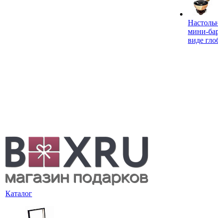
Настоль
мини-ба
виде гло
Каталог