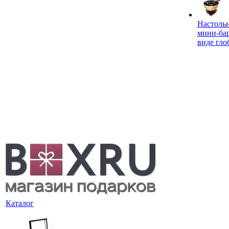
Настоль
мини-ба
виде гло
Каталог