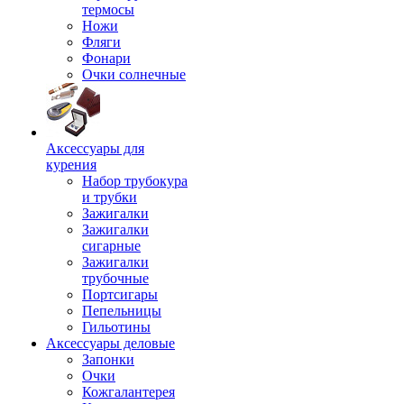
термосы
Ножи
Фляги
Фонари
Очки солнечные
Аксессуары для
курения
Набор трубокура
и трубки
Зажигалки
Зажигалки
сигарные
Зажигалки
трубочные
Портсигары
Пепельницы
Гильотины
Аксессуары деловые
Запонки
Очки
Кожгалантерея