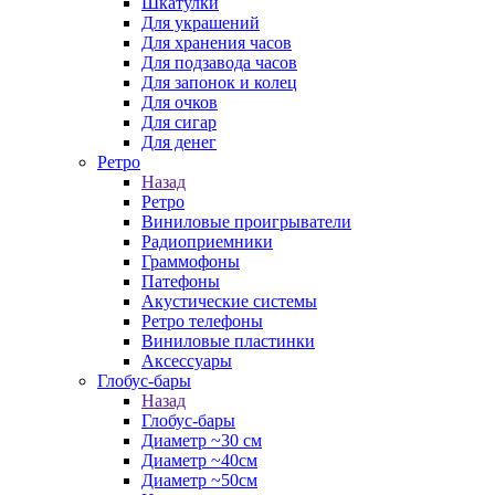
Шкатулки
Для украшений
Для хранения часов
Для подзавода часов
Для запонок и колец
Для очков
Для сигар
Для денег
Ретро
Назад
Ретро
Виниловые проигрыватели
Радиоприемники
Граммофоны
Патефоны
Акустические системы
Ретро телефоны
Виниловые пластинки
Аксессуары
Глобус-бары
Назад
Глобус-бары
Диаметр ~30 см
Диаметр ~40см
Диаметр ~50см