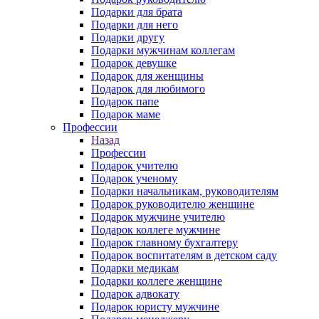
Подарки для брата
Подарки для него
Подарки другу
Подарки мужчинам коллегам
Подарок девушке
Подарок для женщины
Подарок для любимого
Подарок папе
Подарок маме
Профессии
Назад
Профессии
Подарок учителю
Подарок ученому
Подарки начальникам, руководителям
Подарок руководителю женщине
Подарок мужчине учителю
Подарок коллеге мужчине
Подарок главному бухгалтеру
Подарок воспитателям в детском саду
Подарки медикам
Подарки коллеге женщине
Подарок адвокату
Подарок юристу мужчине