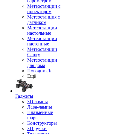
барометром
Метеостанции с
проектором
Метеостанция с
датчиком
Метеостанции
настольные
Метеостанции
настенные
Метеостанции
Camry
Метеостанции
для дома
ПогодникЪ
Ещё
Гаджеты
3D лампы
Лава-лампы
Плазменные
шары
Конструкторы
3D ручки
Телескопы