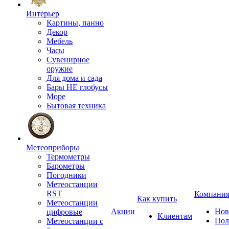
Интерьер
Картины, панно
Декор
Мебель
Часы
Сувенирное
оружие
Для дома и сада
Бары НЕ глобусы
Море
Бытовая техника
Метеоприборы
Термометры
Барометры
Погодники
Метеостанции
RST
Компани
Как купить
Метеостанции
Акции
Нов
цифровые
Клиентам
Пол
Метеостанции с