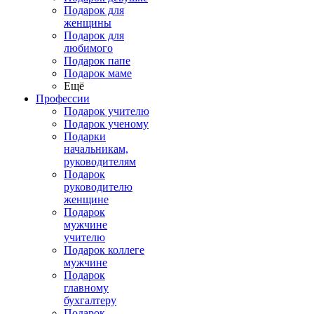
Подарок для
женщины
Подарок для
любимого
Подарок папе
Подарок маме
Ещё
Профессии
Подарок учителю
Подарок ученому
Подарки
начальникам,
руководителям
Подарок
руководителю
женщине
Подарок
мужчине
учителю
Подарок коллеге
мужчине
Подарок
главному
бухгалтеру
Подарок