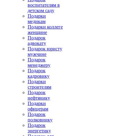
воспитателям в
детском саду
Подарки
медикам
Подарки коллеге
женщине
Подарок
адвокату
Подарок юристу
мужчине
Подарок
менеджеру
Подарок
кадровику
Подарки
строителям
Подарок
нефтянику
Подарки
офицерам
Подарок
полковнику
Подарок
энергетику