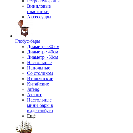
Ретро телефоны
Виниловые
пластинки
Аксессуары
Глобус-бары
Диаметр ~30 см
Диаметр ~40см
Диаметр ~50см
Настольные
Напольные
Со столиком
Итальянские
Китайские
Jufeng
Атлант
Настольные
мини-бары в
виде глобуса
Ещё