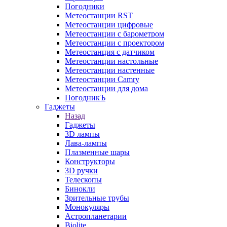
Погодники
Метеостанции RST
Метеостанции цифровые
Метеостанции с барометром
Метеостанции с проектором
Метеостанция с датчиком
Метеостанции настольные
Метеостанции настенные
Метеостанции Camry
Метеостанции для дома
ПогодникЪ
Гаджеты
Назад
Гаджеты
3D лампы
Лава-лампы
Плазменные шары
Конструкторы
3D ручки
Телескопы
Бинокли
Зрительные трубы
Монокуляры
Астропланетарии
Biolite