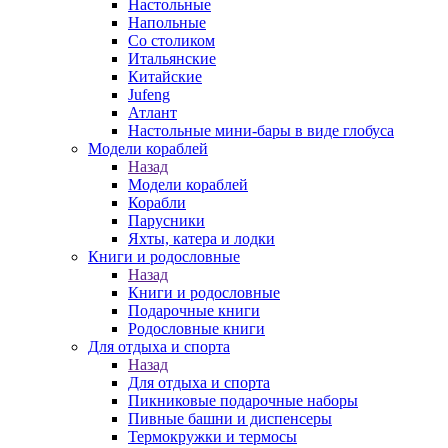
Настольные
Напольные
Со столиком
Итальянские
Китайские
Jufeng
Атлант
Настольные мини-бары в виде глобуса
Модели кораблей
Назад
Модели кораблей
Корабли
Парусники
Яхты, катера и лодки
Книги и родословные
Назад
Книги и родословные
Подарочные книги
Родословные книги
Для отдыха и спорта
Назад
Для отдыха и спорта
Пикниковые подарочные наборы
Пивные башни и диспенсеры
Термокружки и термосы