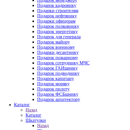
Подарок менеджеру
Подарок кадровику
Подарки строителям
Подарок нефтянику
Подарки офицерам
Подарок полковнику
Подарок энергетику
Подарок для генерала
Подарок майору
Подарок военному
Подарки десантнику
Подарок пожарному
Подарок сотруднику МЧС
Подарок ГАИшнику
Подарок подводнику
Подарок капитану
Подарок моряку
Подарок пилоту
Подарок ФСБшнику
Подарок архитектору
Каталог
Назад
Каталог
Шкатулки
Назад