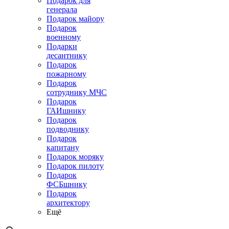
Подарок для
генерала
Подарок майору
Подарок
военному
Подарки
десантнику
Подарок
пожарному
Подарок
сотруднику МЧС
Подарок
ГАИшнику
Подарок
подводнику
Подарок
капитану
Подарок моряку
Подарок пилоту
Подарок
ФСБшнику
Подарок
архитектору
Ещё