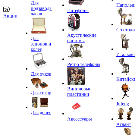
Для
Напольн
подзавода
Патефоны
часов
Акции
Со стол
Акустические
Для
системы
запонок и
колец
Итальян
Ретро телефоны
Для очков
Китайск
Виниловые
Для сигар
пластинки
Jufeng
Для денег
Аксессуары
Атлант