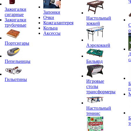
Ч
Зажигалки
Запонки
сигарные
Очки
Настольный
Зажигалки
Кожгалантерея
хоккей
трубочные
С
Кольца
о
Аксессы
Портсигары
Аэрохоккей
Д
с
Пепельницы
Бильярд
Гильотины
Игровые
Б
столы
г
трансформеры
Настольный
теннис
Б
т