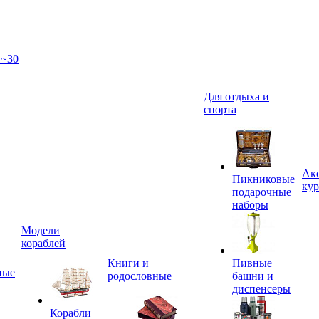
 ~30
Для отдыха и
спорта
Акс
Пикниковые
кур
подарочные
наборы
Модели
кораблей
Книги и
Пивные
ные
родословные
башни и
диспенсеры
Корабли