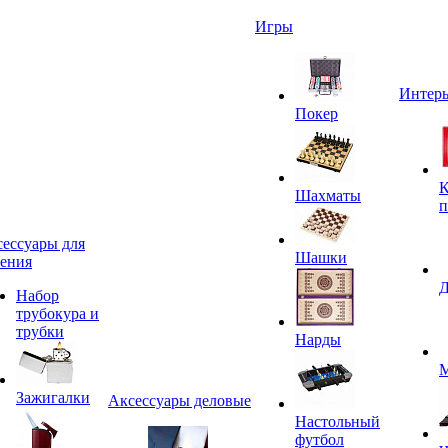
Игры
Интерь
Покер
К
Шахматы
п
ессуары для
Шашки
ения
Д
Набор
трубокура и
трубки
Нарды
М
Зажигалки
Аксессуары деловые
Настольный
футбол