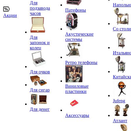
Для
Напольн
подзавода
Патефоны
часов
Акции
Со стол
Акустические
Для
системы
запонок и
колец
Итальян
Ретро телефоны
Для очков
Китайск
Виниловые
Для сигар
пластинки
Jufeng
Для денег
Аксессуары
Атлант