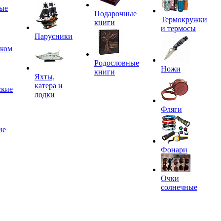
ые
Подарочные
Термокружки
книги
и термосы
Парусники
иком
Родословные
Ножи
книги
Яхты,
катера и
ские
лодки
Фляги
ие
Фонари
Очки
солнечные