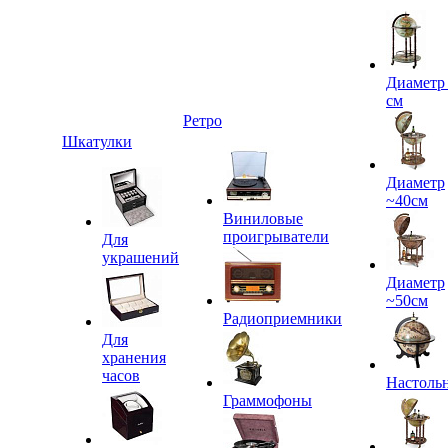
Диаметр
см
Ретро
Шкатулки
Диаметр
~40см
Виниловые
проигрыватели
Для
украшений
Диаметр
~50см
Радиоприемники
Для
хранения
часов
Настоль
Граммофоны