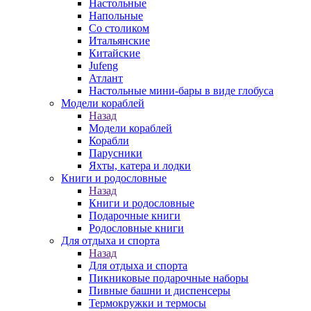
Настольные
Напольные
Со столиком
Итальянские
Китайские
Jufeng
Атлант
Настольные мини-бары в виде глобуса
Модели кораблей
Назад
Модели кораблей
Корабли
Парусники
Яхты, катера и лодки
Книги и родословные
Назад
Книги и родословные
Подарочные книги
Родословные книги
Для отдыха и спорта
Назад
Для отдыха и спорта
Пикниковые подарочные наборы
Пивные башни и диспенсеры
Термокружки и термосы