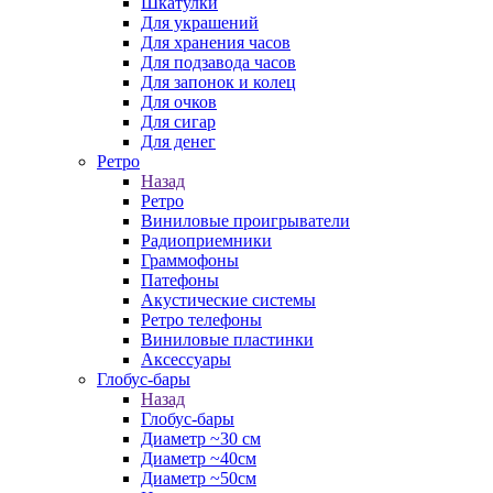
Шкатулки
Для украшений
Для хранения часов
Для подзавода часов
Для запонок и колец
Для очков
Для сигар
Для денег
Ретро
Назад
Ретро
Виниловые проигрыватели
Радиоприемники
Граммофоны
Патефоны
Акустические системы
Ретро телефоны
Виниловые пластинки
Аксессуары
Глобус-бары
Назад
Глобус-бары
Диаметр ~30 см
Диаметр ~40см
Диаметр ~50см