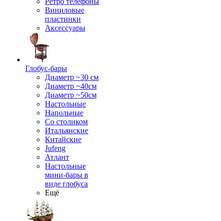
Ретро телефоны
Виниловые
пластинки
Аксессуары
Глобус-бары
Диаметр ~30 см
Диаметр ~40см
Диаметр ~50см
Настольные
Напольные
Со столиком
Итальянские
Китайские
Jufeng
Атлант
Настольные
мини-бары в
виде глобуса
Ещё