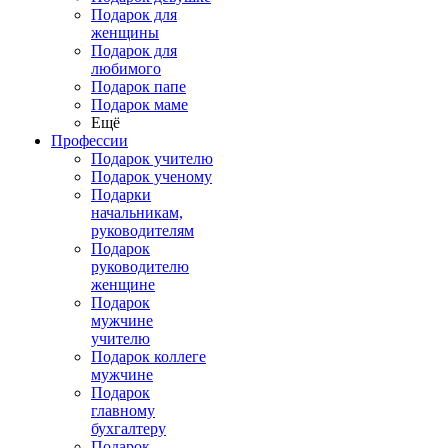
Подарок для
женщины
Подарок для
любимого
Подарок папе
Подарок маме
Ещё
Профессии
Подарок учителю
Подарок ученому
Подарки
начальникам,
руководителям
Подарок
руководителю
женщине
Подарок
мужчине
учителю
Подарок коллеге
мужчине
Подарок
главному
бухгалтеру
Подарок