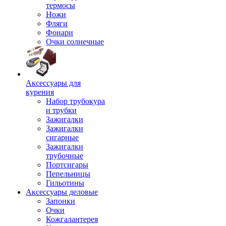
термосы
Ножи
Фляги
Фонари
Очки солнечные
Аксессуары для
курения
Набор трубокура
и трубки
Зажигалки
Зажигалки
сигарные
Зажигалки
трубочные
Портсигары
Пепельницы
Гильотины
Аксессуары деловые
Запонки
Очки
Кожгалантерея