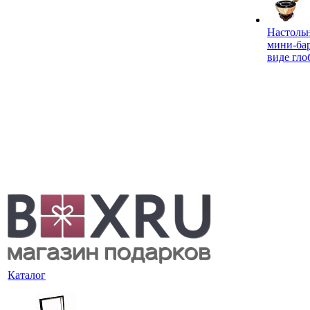
Настоль
мини-ба
виде гло
Каталог