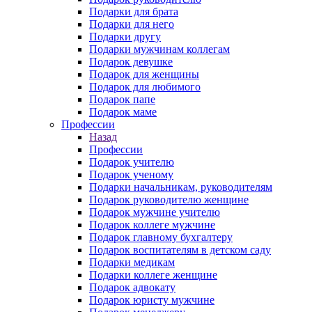
Подарки для брата
Подарки для него
Подарки другу
Подарки мужчинам коллегам
Подарок девушке
Подарок для женщины
Подарок для любимого
Подарок папе
Подарок маме
Профессии
Назад
Профессии
Подарок учителю
Подарок ученому
Подарки начальникам, руководителям
Подарок руководителю женщине
Подарок мужчине учителю
Подарок коллеге мужчине
Подарок главному бухгалтеру
Подарок воспитателям в детском саду
Подарки медикам
Подарки коллеге женщине
Подарок адвокату
Подарок юристу мужчине