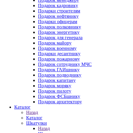
Подарок менеджеру
Подарок кадровику
Подарки строителям
Подарок нефтянику
Подарки офицерам
Подарок полковнику
Подарок энергетику
Подарок для генерала
Подарок майору
Подарок военному
Подарки десантнику
Подарок пожарному
Подарок сотруднику МЧС
Подарок ГАИшнику
Подарок подводнику
Подарок капитану
Подарок моряку
Подарок пилоту
Подарок ФСБшнику
Подарок архитектору
Каталог
Назад
Каталог
Шкатулки
Назад