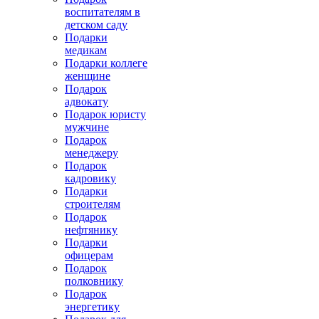
воспитателям в
детском саду
Подарки
медикам
Подарки коллеге
женщине
Подарок
адвокату
Подарок юристу
мужчине
Подарок
менеджеру
Подарок
кадровику
Подарки
строителям
Подарок
нефтянику
Подарки
офицерам
Подарок
полковнику
Подарок
энергетику