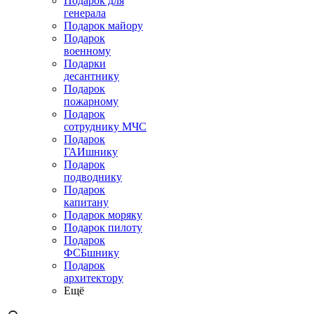
Подарок для
генерала
Подарок майору
Подарок
военному
Подарки
десантнику
Подарок
пожарному
Подарок
сотруднику МЧС
Подарок
ГАИшнику
Подарок
подводнику
Подарок
капитану
Подарок моряку
Подарок пилоту
Подарок
ФСБшнику
Подарок
архитектору
Ещё