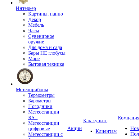
Интерьер
Картины, панно
Декор
Мебель
Часы
Сувенирное
оружие
Для дома и сада
Бары НЕ глобусы
Море
Бытовая техника
Метеоприборы
Термометры
Барометры
Погодники
Метеостанции
RST
Компани
Как купить
Метеостанции
Акции
Нов
цифровые
Клиентам
Пол
Метеостанции с