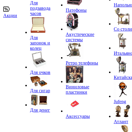
Для
Напольн
подзавода
Патефоны
часов
Акции
Со стол
Акустические
Для
системы
запонок и
колец
Итальян
Ретро телефоны
Для очков
Китайск
Виниловые
Для сигар
пластинки
Jufeng
Для денег
Аксессуары
Атлант