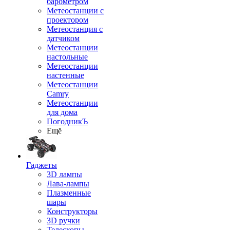
барометром
Метеостанции с
проектором
Метеостанция с
датчиком
Метеостанции
настольные
Метеостанции
настенные
Метеостанции
Camry
Метеостанции
для дома
ПогодникЪ
Ещё
Гаджеты
3D лампы
Лава-лампы
Плазменные
шары
Конструкторы
3D ручки
Телескопы