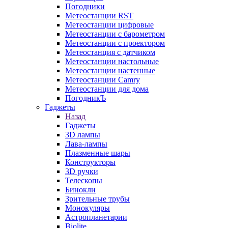
Погодники
Метеостанции RST
Метеостанции цифровые
Метеостанции с барометром
Метеостанции с проектором
Метеостанция с датчиком
Метеостанции настольные
Метеостанции настенные
Метеостанции Camry
Метеостанции для дома
ПогодникЪ
Гаджеты
Назад
Гаджеты
3D лампы
Лава-лампы
Плазменные шары
Конструкторы
3D ручки
Телескопы
Бинокли
Зрительные трубы
Монокуляры
Астропланетарии
Biolite