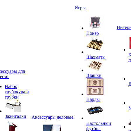
Игры
Интерь
Покер
К
Шахматы
п
ессуары для
Шашки
ения
Д
Набор
трубокура и
трубки
Нарды
М
Зажигалки
Аксессуары деловые
Настольный
футбол