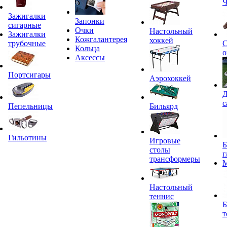
Ч
Зажигалки
Запонки
сигарные
Очки
Настольный
Зажигалки
Кожгалантерея
хоккей
трубочные
С
Кольца
о
Аксессы
Портсигары
Аэрохоккей
Д
с
Пепельницы
Бильярд
Гильотины
Игровые
Б
столы
г
трансформеры
Настольный
теннис
Б
т