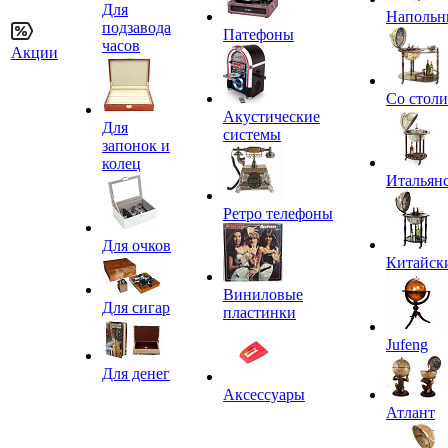
Для
Напольн
подзавода
Патефоны
часов
Акции
Со стол
Акустические
Для
системы
запонок и
колец
Итальян
Ретро телефоны
Для очков
Китайск
Виниловые
Для сигар
пластинки
Jufeng
Для денег
Аксессуары
Атлант