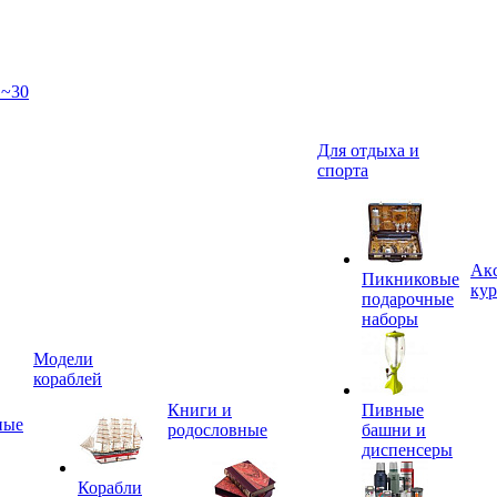
 ~30
Для отдыха и
спорта
Акс
Пикниковые
кур
подарочные
наборы
Модели
кораблей
Книги и
Пивные
ные
родословные
башни и
диспенсеры
Корабли