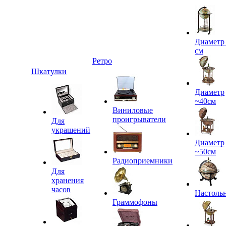
Диаметр
см
Ретро
Шкатулки
Диаметр
~40см
Виниловые
проигрыватели
Для
украшений
Диаметр
~50см
Радиоприемники
Для
хранения
часов
Настоль
Граммофоны