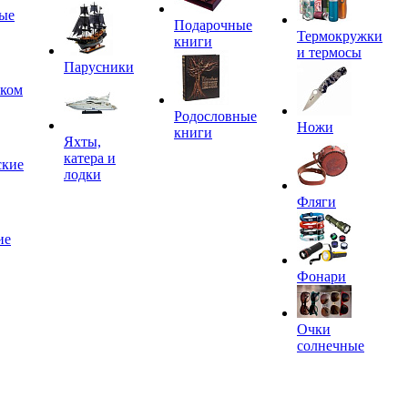
ые
Подарочные
Термокружки
книги
и термосы
Парусники
иком
Родословные
Ножи
книги
Яхты,
катера и
ские
лодки
Фляги
ие
Фонари
Очки
солнечные