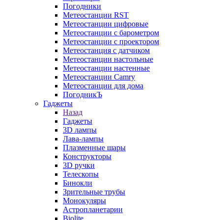
Погодники
Метеостанции RST
Метеостанции цифровые
Метеостанции с барометром
Метеостанции с проектором
Метеостанция с датчиком
Метеостанции настольные
Метеостанции настенные
Метеостанции Camry
Метеостанции для дома
ПогодникЪ
Гаджеты
Назад
Гаджеты
3D лампы
Лава-лампы
Плазменные шары
Конструкторы
3D ручки
Телескопы
Бинокли
Зрительные трубы
Монокуляры
Астропланетарии
Biolite