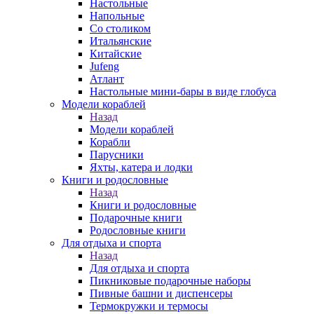
Настольные
Напольные
Со столиком
Итальянские
Китайские
Jufeng
Атлант
Настольные мини-бары в виде глобуса
Модели кораблей
Назад
Модели кораблей
Корабли
Парусники
Яхты, катера и лодки
Книги и родословные
Назад
Книги и родословные
Подарочные книги
Родословные книги
Для отдыха и спорта
Назад
Для отдыха и спорта
Пикниковые подарочные наборы
Пивные башни и диспенсеры
Термокружки и термосы