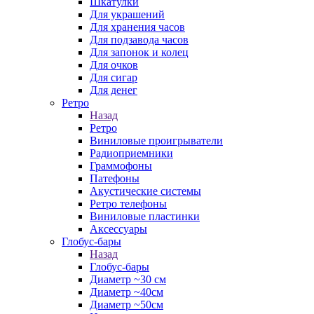
Шкатулки
Для украшений
Для хранения часов
Для подзавода часов
Для запонок и колец
Для очков
Для сигар
Для денег
Ретро
Назад
Ретро
Виниловые проигрыватели
Радиоприемники
Граммофоны
Патефоны
Акустические системы
Ретро телефоны
Виниловые пластинки
Аксессуары
Глобус-бары
Назад
Глобус-бары
Диаметр ~30 см
Диаметр ~40см
Диаметр ~50см