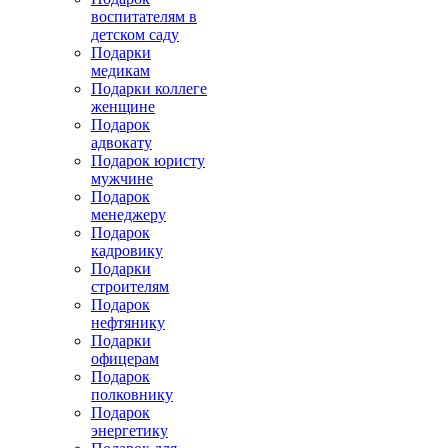
воспитателям в
детском саду
Подарки
медикам
Подарки коллеге
женщине
Подарок
адвокату
Подарок юристу
мужчине
Подарок
менеджеру
Подарок
кадровику
Подарки
строителям
Подарок
нефтянику
Подарки
офицерам
Подарок
полковнику
Подарок
энергетику