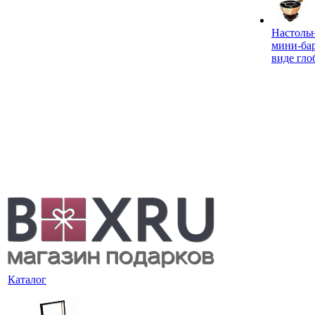
Настоль
мини-ба
виде гло
Каталог