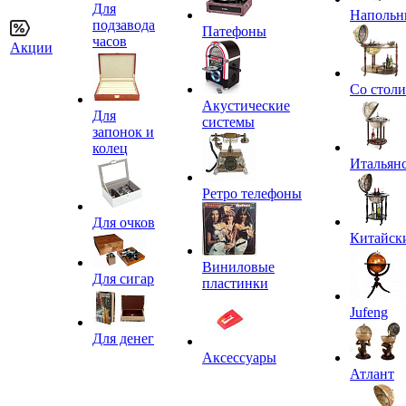
Для
Напольн
подзавода
Патефоны
часов
Акции
Со стол
Акустические
Для
системы
запонок и
колец
Итальян
Ретро телефоны
Для очков
Китайск
Виниловые
Для сигар
пластинки
Jufeng
Для денег
Аксессуары
Атлант