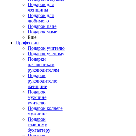
Подарок для
женщины
Подарок для
любимого
Подарок папе
Подарок маме
Ещё
Профессии
Подарок учителю
Подарок ученому
Подарки
начальникам,
руководителям
Подарок
руководителю
женщине
Подарок
мужчине
учителю
Подарок коллеге
мужчине
Подарок
главному
бухгалтеру
Подарок