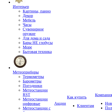
Интерьер
Картины, панно
Декор
Мебель
Часы
Сувенирное
оружие
Для дома и сада
Бары НЕ глобусы
Море
Бытовая техника
Метеоприборы
Термометры
Барометры
Погодники
Метеостанции
RST
Компани
Как купить
Метеостанции
Акции
Нов
цифровые
Клиентам
Пол
Метеостанции с