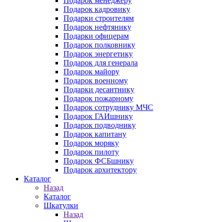
Подарок менеджеру
Подарок кадровику
Подарки строителям
Подарок нефтянику
Подарки офицерам
Подарок полковнику
Подарок энергетику
Подарок для генерала
Подарок майору
Подарок военному
Подарки десантнику
Подарок пожарному
Подарок сотруднику МЧС
Подарок ГАИшнику
Подарок подводнику
Подарок капитану
Подарок моряку
Подарок пилоту
Подарок ФСБшнику
Подарок архитектору
Каталог
Назад
Каталог
Шкатулки
Назад