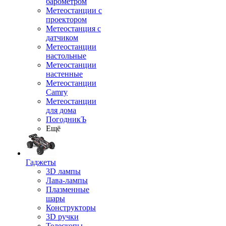
барометром
Метеостанции с
проектором
Метеостанция с
датчиком
Метеостанции
настольные
Метеостанции
настенные
Метеостанции
Camry
Метеостанции
для дома
ПогодникЪ
Ещё
Гаджеты
3D лампы
Лава-лампы
Плазменные
шары
Конструкторы
3D ручки
Телескопы