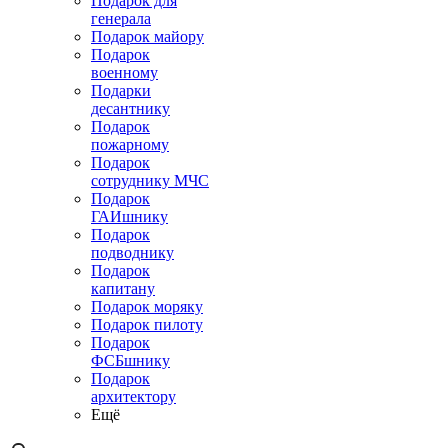
Подарок для
генерала
Подарок майору
Подарок
военному
Подарки
десантнику
Подарок
пожарному
Подарок
сотруднику МЧС
Подарок
ГАИшнику
Подарок
подводнику
Подарок
капитану
Подарок моряку
Подарок пилоту
Подарок
ФСБшнику
Подарок
архитектору
Ещё