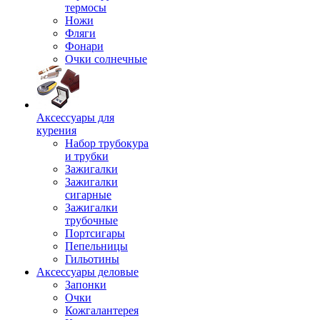
термосы
Ножи
Фляги
Фонари
Очки солнечные
Аксессуары для
курения
Набор трубокура
и трубки
Зажигалки
Зажигалки
сигарные
Зажигалки
трубочные
Портсигары
Пепельницы
Гильотины
Аксессуары деловые
Запонки
Очки
Кожгалантерея