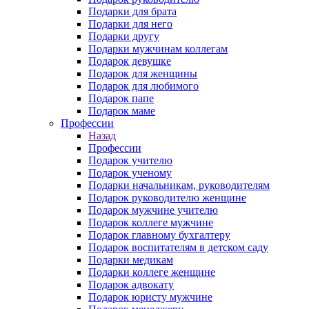
Подарки для брата
Подарки для него
Подарки другу
Подарки мужчинам коллегам
Подарок девушке
Подарок для женщины
Подарок для любимого
Подарок папе
Подарок маме
Профессии
Назад
Профессии
Подарок учителю
Подарок ученому
Подарки начальникам, руководителям
Подарок руководителю женщине
Подарок мужчине учителю
Подарок коллеге мужчине
Подарок главному бухгалтеру
Подарок воспитателям в детском саду
Подарки медикам
Подарки коллеге женщине
Подарок адвокату
Подарок юристу мужчине