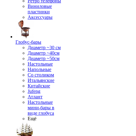
Ретро телефоны
Виниловые
пластинки
Аксессуары
Глобус-бары
Диаметр ~30 см
Диаметр ~40см
Диаметр ~50см
Настольные
Напольные
Со столиком
Итальянские
Китайские
Jufeng
Атлант
Настольные
мини-бары в
виде глобуса
Ещё