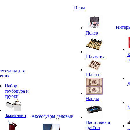
Игры
Интерь
Покер
К
Шахматы
п
ессуары для
Шашки
ения
Д
Набор
трубокура и
трубки
Нарды
М
Зажигалки
Аксессуары деловые
Настольный
футбол