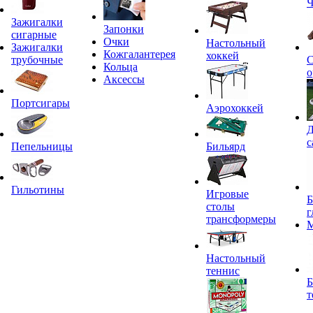
Ч
Зажигалки
Запонки
сигарные
Очки
Настольный
Зажигалки
Кожгалантерея
хоккей
трубочные
С
Кольца
о
Аксессы
Портсигары
Аэрохоккей
Д
с
Пепельницы
Бильярд
Гильотины
Игровые
Б
столы
г
трансформеры
Настольный
теннис
Б
т