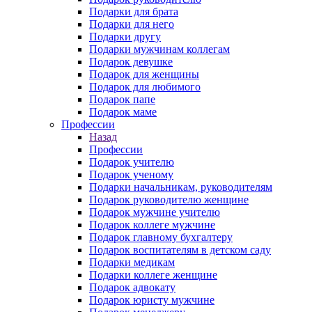
Подарки для брата
Подарки для него
Подарки другу
Подарки мужчинам коллегам
Подарок девушке
Подарок для женщины
Подарок для любимого
Подарок папе
Подарок маме
Профессии
Назад
Профессии
Подарок учителю
Подарок ученому
Подарки начальникам, руководителям
Подарок руководителю женщине
Подарок мужчине учителю
Подарок коллеге мужчине
Подарок главному бухгалтеру
Подарок воспитателям в детском саду
Подарки медикам
Подарки коллеге женщине
Подарок адвокату
Подарок юристу мужчине