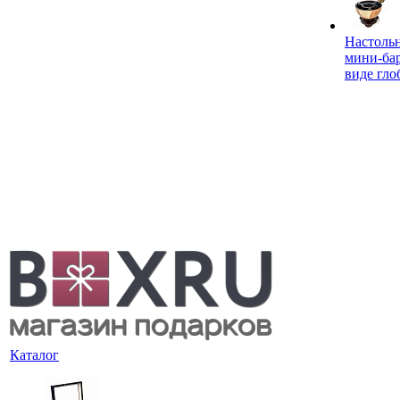
Настоль
мини-ба
виде гло
Каталог