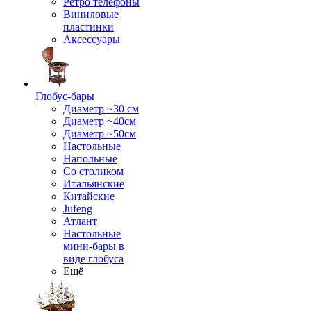
Ретро телефоны
Виниловые
пластинки
Аксессуары
Глобус-бары
Диаметр ~30 см
Диаметр ~40см
Диаметр ~50см
Настольные
Напольные
Со столиком
Итальянские
Китайские
Jufeng
Атлант
Настольные
мини-бары в
виде глобуса
Ещё