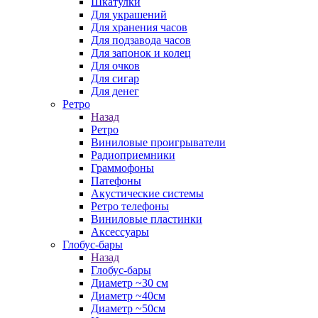
Шкатулки
Для украшений
Для хранения часов
Для подзавода часов
Для запонок и колец
Для очков
Для сигар
Для денег
Ретро
Назад
Ретро
Виниловые проигрыватели
Радиоприемники
Граммофоны
Патефоны
Акустические системы
Ретро телефоны
Виниловые пластинки
Аксессуары
Глобус-бары
Назад
Глобус-бары
Диаметр ~30 см
Диаметр ~40см
Диаметр ~50см