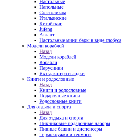
Настольные
Напольные
Со столиком
Итальянские
Китайские
Jufeng
Атлант
Настольные мини-бары в виде глобуса
Модели кораблей
Назад
Модели кораблей
Корабли
Парусники
Яхты, катера и лодки
Книги и родословные
Назад
Книги и родословные
Подарочные книги
Родословные книги
Для отдыха и спорта
Назад
Для отдыха и спорта
Пикниковые подарочные наборы
Пивные башни и диспенсеры
Термокружки и термосы