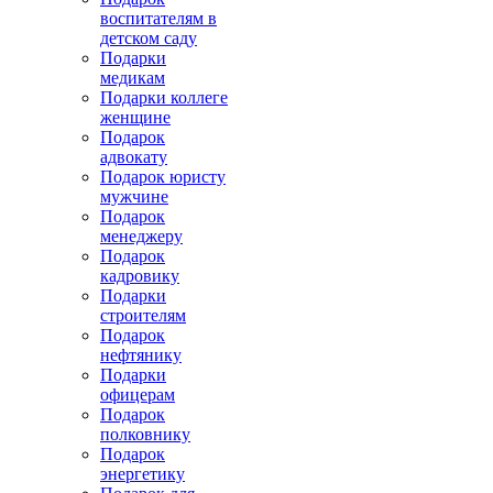
воспитателям в
детском саду
Подарки
медикам
Подарки коллеге
женщине
Подарок
адвокату
Подарок юристу
мужчине
Подарок
менеджеру
Подарок
кадровику
Подарки
строителям
Подарок
нефтянику
Подарки
офицерам
Подарок
полковнику
Подарок
энергетику