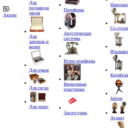
Для
Напольн
подзавода
Патефоны
часов
Акции
Со стол
Акустические
Для
системы
запонок и
колец
Итальян
Ретро телефоны
Для очков
Китайск
Виниловые
Для сигар
пластинки
Jufeng
Для денег
Аксессуары
Атлант