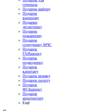
Подарок для
генерала
Подарок майору
Подарок
военному
Подарки
десантнику
Подарок
пожарному
Подарок
сотруднику МЧС
Подарок
ГАИшнику
Подарок
подводнику
Подарок
капитану
Подарок моряку
Подарок пилоту
Подарок
ФСБшнику
Подарок
архитектору
Ещё