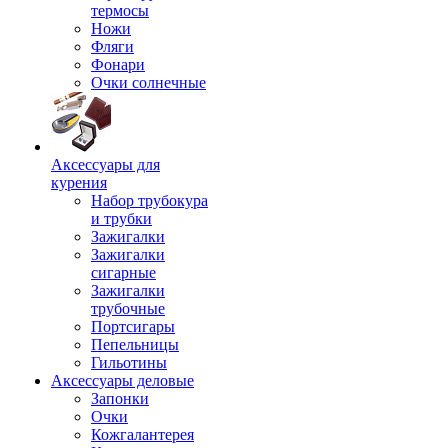
термосы
Ножи
Фляги
Фонари
Очки солнечные
Аксессуары для
курения
Набор трубокура
и трубки
Зажигалки
Зажигалки
сигарные
Зажигалки
трубочные
Портсигары
Пепельницы
Гильотины
Аксессуары деловые
Запонки
Очки
Кожгалантерея