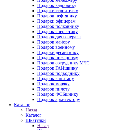
Подарок менеджеру
Подарок кадровику
Подарки строителям
Подарок нефтянику
Подарки офицерам
Подарок полковнику
Подарок энергетику
Подарок для генерала
Подарок майору
Подарок военному
Подарки десантнику
Подарок пожарному
Подарок сотруднику МЧС
Подарок ГАИшнику
Подарок подводнику
Подарок капитану
Подарок моряку
Подарок пилоту
Подарок ФСБшнику
Подарок архитектору
Каталог
Назад
Каталог
Шкатулки
Назад