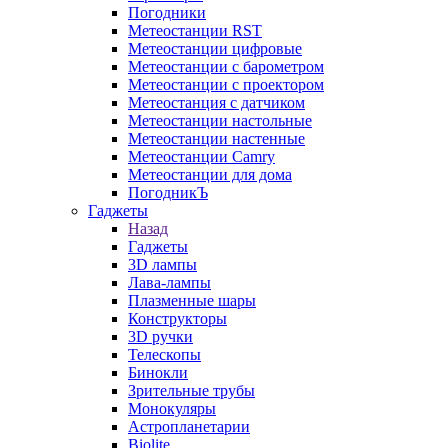
Погодники
Метеостанции RST
Метеостанции цифровые
Метеостанции с барометром
Метеостанции с проектором
Метеостанция с датчиком
Метеостанции настольные
Метеостанции настенные
Метеостанции Camry
Метеостанции для дома
ПогодникЪ
Гаджеты
Назад
Гаджеты
3D лампы
Лава-лампы
Плазменные шары
Конструкторы
3D ручки
Телескопы
Бинокли
Зрительные трубы
Монокуляры
Астропланетарии
Biolite