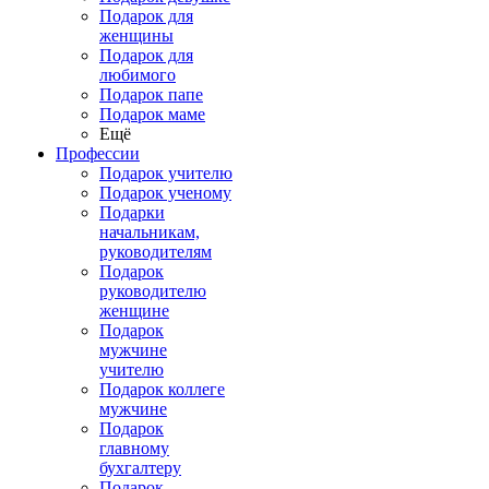
Подарок для
женщины
Подарок для
любимого
Подарок папе
Подарок маме
Ещё
Профессии
Подарок учителю
Подарок ученому
Подарки
начальникам,
руководителям
Подарок
руководителю
женщине
Подарок
мужчине
учителю
Подарок коллеге
мужчине
Подарок
главному
бухгалтеру
Подарок