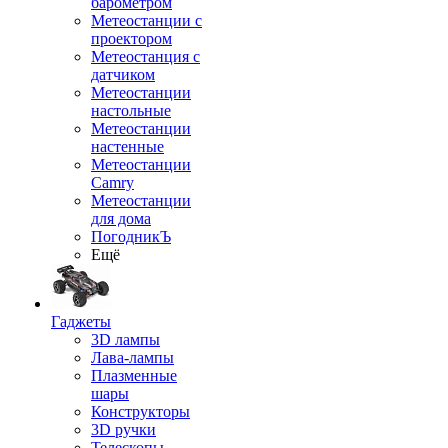
барометром
Метеостанции с
проектором
Метеостанция с
датчиком
Метеостанции
настольные
Метеостанции
настенные
Метеостанции
Camry
Метеостанции
для дома
ПогодникЪ
Ещё
Гаджеты
3D лампы
Лава-лампы
Плазменные
шары
Конструкторы
3D ручки
Телескопы