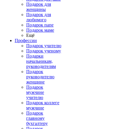
Подарок для
женщины
Подарок для
любимого
Подарок папе
Подарок маме
Ещё
Профессии
Подарок учителю
Подарок ученому
Подарки
начальникам,
руководителям
Подарок
руководителю
женщине
Подарок
мужчине
учителю
Подарок коллеге
мужчине
Подарок
главному
бухгалтеру
Подарок