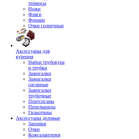
термосы
Ножи
Фляги
Фонари
Очки солнечные
Аксессуары для
курения
Набор трубокура
и трубки
Зажигалки
Зажигалки
сигарные
Зажигалки
трубочные
Портсигары
Пепельницы
Гильотины
Аксессуары деловые
Запонки
Очки
Кожгалантерея