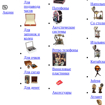
Для
Напольн
подзавода
Патефоны
часов
Акции
Со стол
Акустические
Для
системы
запонок и
колец
Итальян
Ретро телефоны
Для очков
Китайск
Виниловые
Для сигар
пластинки
Jufeng
Для денег
Аксессуары
Атлант