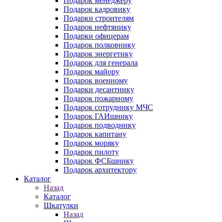
Подарок менеджеру
Подарок кадровику
Подарки строителям
Подарок нефтянику
Подарки офицерам
Подарок полковнику
Подарок энергетику
Подарок для генерала
Подарок майору
Подарок военному
Подарки десантнику
Подарок пожарному
Подарок сотруднику МЧС
Подарок ГАИшнику
Подарок подводнику
Подарок капитану
Подарок моряку
Подарок пилоту
Подарок ФСБшнику
Подарок архитектору
Каталог
Назад
Каталог
Шкатулки
Назад