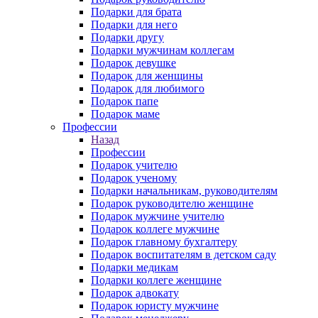
Подарки для брата
Подарки для него
Подарки другу
Подарки мужчинам коллегам
Подарок девушке
Подарок для женщины
Подарок для любимого
Подарок папе
Подарок маме
Профессии
Назад
Профессии
Подарок учителю
Подарок ученому
Подарки начальникам, руководителям
Подарок руководителю женщине
Подарок мужчине учителю
Подарок коллеге мужчине
Подарок главному бухгалтеру
Подарок воспитателям в детском саду
Подарки медикам
Подарки коллеге женщине
Подарок адвокату
Подарок юристу мужчине