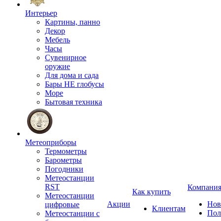
Интерьер
Картины, панно
Декор
Мебель
Часы
Сувенирное
оружие
Для дома и сада
Бары НЕ глобусы
Море
Бытовая техника
Метеоприборы
Термометры
Барометры
Погодники
Метеостанции
RST
Компани
Как купить
Метеостанции
Акции
Нов
цифровые
Клиентам
Пол
Метеостанции с