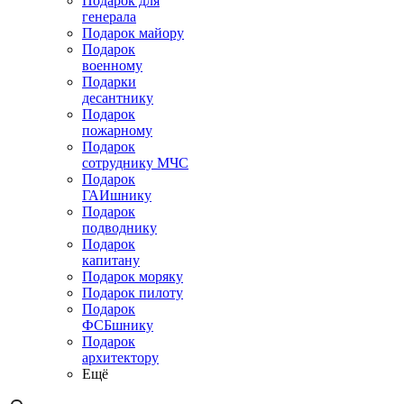
Подарок для
генерала
Подарок майору
Подарок
военному
Подарки
десантнику
Подарок
пожарному
Подарок
сотруднику МЧС
Подарок
ГАИшнику
Подарок
подводнику
Подарок
капитану
Подарок моряку
Подарок пилоту
Подарок
ФСБшнику
Подарок
архитектору
Ещё