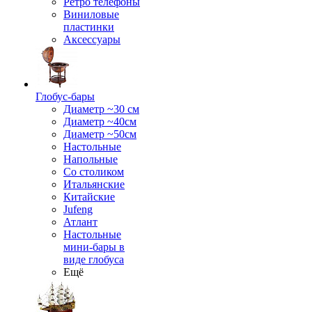
Ретро телефоны
Виниловые
пластинки
Аксессуары
Глобус-бары
Диаметр ~30 см
Диаметр ~40см
Диаметр ~50см
Настольные
Напольные
Со столиком
Итальянские
Китайские
Jufeng
Атлант
Настольные
мини-бары в
виде глобуса
Ещё