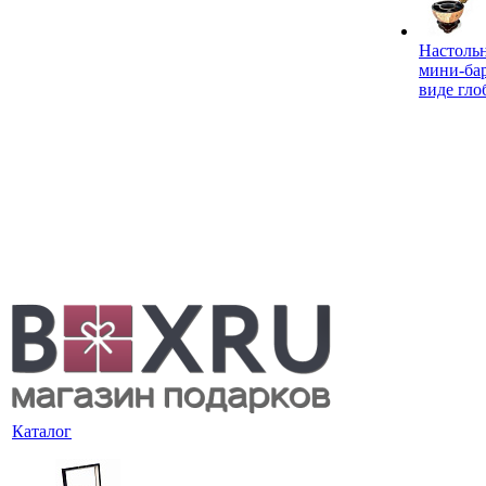
Настоль
мини-ба
виде гло
Каталог