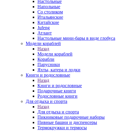
Настольные
Напольные
Со столиком
Итальянские
Китайские
Jufeng
Атлант
Настольные мини-бары в виде глобуса
Модели кораблей
Назад
Модели кораблей
Корабли
Парусники
Яхты, катера и лодки
Книги и родословные
Назад
Книги и родословные
Подарочные книги
Родословные книги
Для отдыха и спорта
Назад
Для отдыха и спорта
Пикниковые подарочные наборы
Пивные башни и диспенсеры
Термокружки и термосы