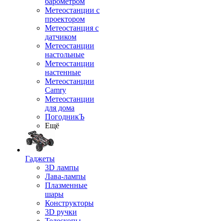
барометром
Метеостанции с
проектором
Метеостанция с
датчиком
Метеостанции
настольные
Метеостанции
настенные
Метеостанции
Camry
Метеостанции
для дома
ПогодникЪ
Ещё
Гаджеты
3D лампы
Лава-лампы
Плазменные
шары
Конструкторы
3D ручки
Телескопы