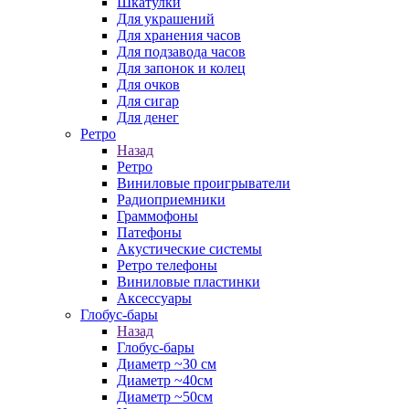
Шкатулки
Для украшений
Для хранения часов
Для подзавода часов
Для запонок и колец
Для очков
Для сигар
Для денег
Ретро
Назад
Ретро
Виниловые проигрыватели
Радиоприемники
Граммофоны
Патефоны
Акустические системы
Ретро телефоны
Виниловые пластинки
Аксессуары
Глобус-бары
Назад
Глобус-бары
Диаметр ~30 см
Диаметр ~40см
Диаметр ~50см