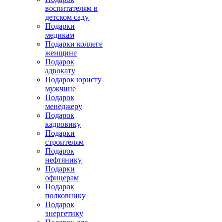
воспитателям в
детском саду
Подарки
медикам
Подарки коллеге
женщине
Подарок
адвокату
Подарок юристу
мужчине
Подарок
менеджеру
Подарок
кадровику
Подарки
строителям
Подарок
нефтянику
Подарки
офицерам
Подарок
полковнику
Подарок
энергетику