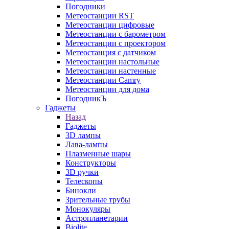
Погодники
Метеостанции RST
Метеостанции цифровые
Метеостанции с барометром
Метеостанции с проектором
Метеостанция с датчиком
Метеостанции настольные
Метеостанции настенные
Метеостанции Camry
Метеостанции для дома
ПогодникЪ
Гаджеты
Назад
Гаджеты
3D лампы
Лава-лампы
Плазменные шары
Конструкторы
3D ручки
Телескопы
Бинокли
Зрительные трубы
Монокуляры
Астропланетарии
Biolite