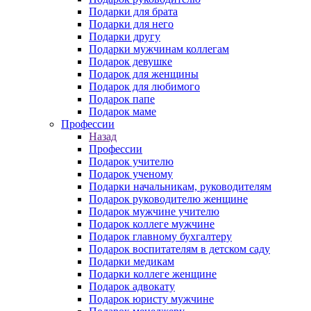
Подарки для брата
Подарки для него
Подарки другу
Подарки мужчинам коллегам
Подарок девушке
Подарок для женщины
Подарок для любимого
Подарок папе
Подарок маме
Профессии
Назад
Профессии
Подарок учителю
Подарок ученому
Подарки начальникам, руководителям
Подарок руководителю женщине
Подарок мужчине учителю
Подарок коллеге мужчине
Подарок главному бухгалтеру
Подарок воспитателям в детском саду
Подарки медикам
Подарки коллеге женщине
Подарок адвокату
Подарок юристу мужчине