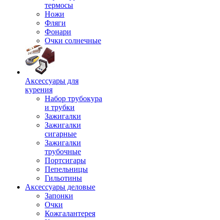
термосы
Ножи
Фляги
Фонари
Очки солнечные
Аксессуары для
курения
Набор трубокура
и трубки
Зажигалки
Зажигалки
сигарные
Зажигалки
трубочные
Портсигары
Пепельницы
Гильотины
Аксессуары деловые
Запонки
Очки
Кожгалантерея