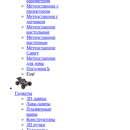
барометром
Метеостанции с
проектором
Метеостанция с
датчиком
Метеостанции
настольные
Метеостанции
настенные
Метеостанции
Camry
Метеостанции
для дома
ПогодникЪ
Ещё
Гаджеты
3D лампы
Лава-лампы
Плазменные
шары
Конструкторы
3D ручки
Телескопы