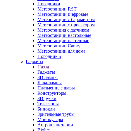
Погодники
Метеостанции RST
Метеостанции цифровые
Метеостанции с барометром
Метеостанции с проектором
Метеостанция с датчиком
Метеостанции настольные
Метеостанции настенные
Метеостанции Camry
Метеостанции для дома
ПогодникЪ
Гаджеты
Назад
Гаджеты
3D лампы
Лава-лампы
Плазменные шары
Конструкторы
3D ручки
Телескопы
Бинокли
Зрительные трубы
Монокуляры
Астропланетарии
Biolite