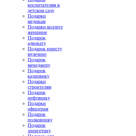
воспитателям в
детском саду
Подарки
медикам
Подарки коллеге
женщине
Подарок
адвокату
Подарок юристу
мужчине
Подарок
менеджеру
Подарок
кадровику
Подарки
строителям
Подарок
нефтянику
Подарки
офицерам
Подарок
полковнику
Подарок
энергетику