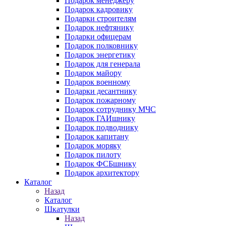
Подарок менеджеру
Подарок кадровику
Подарки строителям
Подарок нефтянику
Подарки офицерам
Подарок полковнику
Подарок энергетику
Подарок для генерала
Подарок майору
Подарок военному
Подарки десантнику
Подарок пожарному
Подарок сотруднику МЧС
Подарок ГАИшнику
Подарок подводнику
Подарок капитану
Подарок моряку
Подарок пилоту
Подарок ФСБшнику
Подарок архитектору
Каталог
Назад
Каталог
Шкатулки
Назад