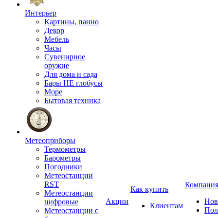
Интерьер
Картины, панно
Декор
Мебель
Часы
Сувенирное
оружие
Для дома и сада
Бары НЕ глобусы
Море
Бытовая техника
Метеоприборы
Термометры
Барометры
Погодники
Метеостанции
RST
Компани
Как купить
Метеостанции
Акции
Нов
цифровые
Клиентам
Пол
Метеостанции с