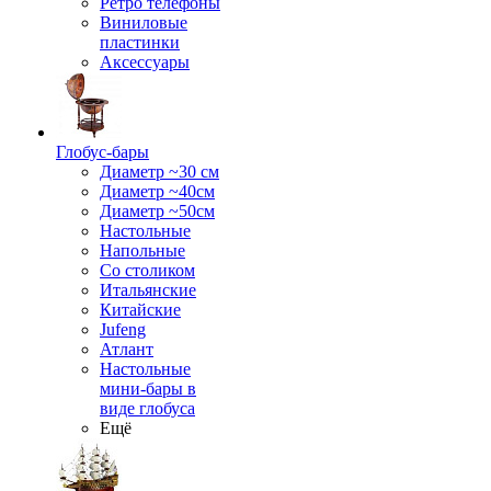
Ретро телефоны
Виниловые
пластинки
Аксессуары
Глобус-бары
Диаметр ~30 см
Диаметр ~40см
Диаметр ~50см
Настольные
Напольные
Со столиком
Итальянские
Китайские
Jufeng
Атлант
Настольные
мини-бары в
виде глобуса
Ещё