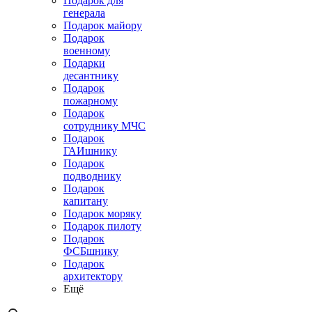
Подарок для
генерала
Подарок майору
Подарок
военному
Подарки
десантнику
Подарок
пожарному
Подарок
сотруднику МЧС
Подарок
ГАИшнику
Подарок
подводнику
Подарок
капитану
Подарок моряку
Подарок пилоту
Подарок
ФСБшнику
Подарок
архитектору
Ещё