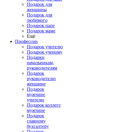
Подарок для
женщины
Подарок для
любимого
Подарок папе
Подарок маме
Ещё
Профессии
Подарок учителю
Подарок ученому
Подарки
начальникам,
руководителям
Подарок
руководителю
женщине
Подарок
мужчине
учителю
Подарок коллеге
мужчине
Подарок
главному
бухгалтеру
Подарок