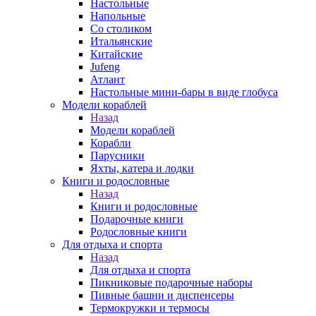
Настольные
Напольные
Со столиком
Итальянские
Китайские
Jufeng
Атлант
Настольные мини-бары в виде глобуса
Модели кораблей
Назад
Модели кораблей
Корабли
Парусники
Яхты, катера и лодки
Книги и родословные
Назад
Книги и родословные
Подарочные книги
Родословные книги
Для отдыха и спорта
Назад
Для отдыха и спорта
Пикниковые подарочные наборы
Пивные башни и диспенсеры
Термокружки и термосы