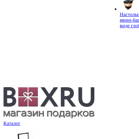
Настоль
мини-ба
виде гло
Каталог