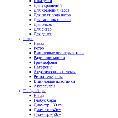
Шкатулки
Для украшений
Для хранения часов
Для подзавода часов
Для запонок и колец
Для очков
Для сигар
Для денег
Ретро
Назад
Ретро
Виниловые проигрыватели
Радиоприемники
Граммофоны
Патефоны
Акустические системы
Ретро телефоны
Виниловые пластинки
Аксессуары
Глобус-бары
Назад
Глобус-бары
Диаметр ~30 см
Диаметр ~40см
Диаметр ~50см