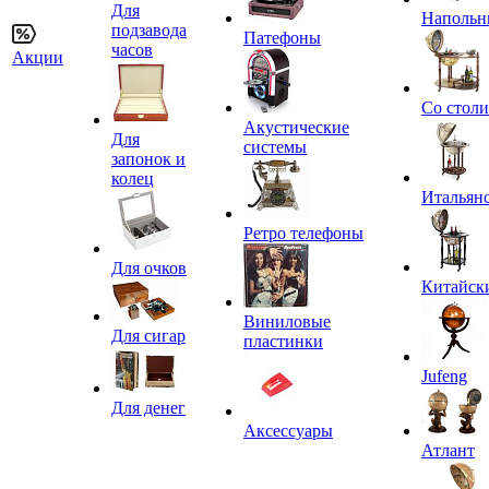
Для
Напольн
подзавода
Патефоны
часов
Акции
Со стол
Акустические
Для
системы
запонок и
колец
Итальян
Ретро телефоны
Для очков
Китайск
Виниловые
Для сигар
пластинки
Jufeng
Для денег
Аксессуары
Атлант