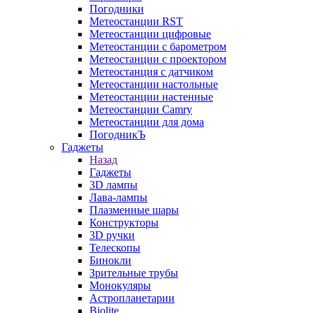
Погодники
Метеостанции RST
Метеостанции цифровые
Метеостанции с барометром
Метеостанции с проектором
Метеостанция с датчиком
Метеостанции настольные
Метеостанции настенные
Метеостанции Camry
Метеостанции для дома
ПогодникЪ
Гаджеты
Назад
Гаджеты
3D лампы
Лава-лампы
Плазменные шары
Конструкторы
3D ручки
Телескопы
Бинокли
Зрительные трубы
Монокуляры
Астропланетарии
Biolite