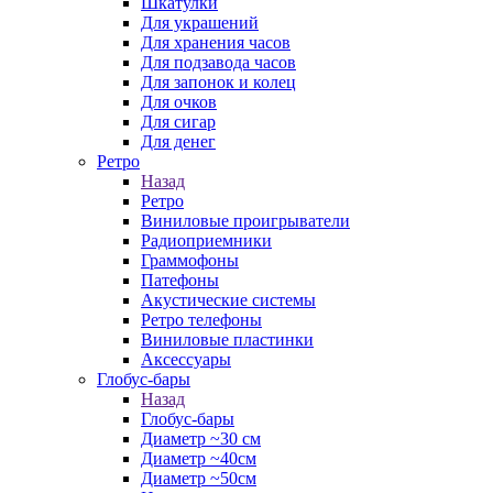
Шкатулки
Для украшений
Для хранения часов
Для подзавода часов
Для запонок и колец
Для очков
Для сигар
Для денег
Ретро
Назад
Ретро
Виниловые проигрыватели
Радиоприемники
Граммофоны
Патефоны
Акустические системы
Ретро телефоны
Виниловые пластинки
Аксессуары
Глобус-бары
Назад
Глобус-бары
Диаметр ~30 см
Диаметр ~40см
Диаметр ~50см