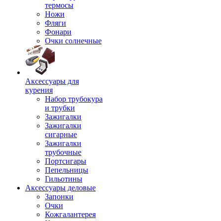
термосы
Ножи
Фляги
Фонари
Очки солнечные
Аксессуары для
курения
Набор трубокура
и трубки
Зажигалки
Зажигалки
сигарные
Зажигалки
трубочные
Портсигары
Пепельницы
Гильотины
Аксессуары деловые
Запонки
Очки
Кожгалантерея