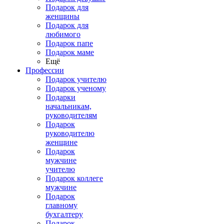
Подарок для
женщины
Подарок для
любимого
Подарок папе
Подарок маме
Ещё
Профессии
Подарок учителю
Подарок ученому
Подарки
начальникам,
руководителям
Подарок
руководителю
женщине
Подарок
мужчине
учителю
Подарок коллеге
мужчине
Подарок
главному
бухгалтеру
Подарок