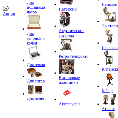
Для
Напольн
подзавода
Патефоны
часов
Акции
Со стол
Акустические
Для
системы
запонок и
колец
Итальян
Ретро телефоны
Для очков
Китайск
Виниловые
Для сигар
пластинки
Jufeng
Для денег
Аксессуары
Атлант