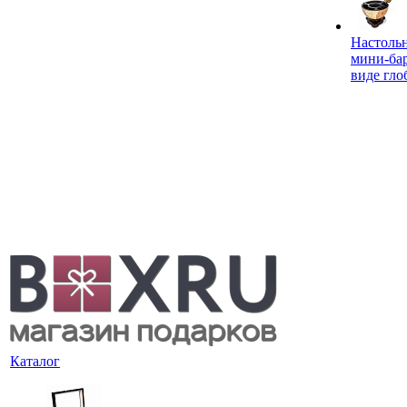
Настоль
мини-ба
виде гло
Каталог