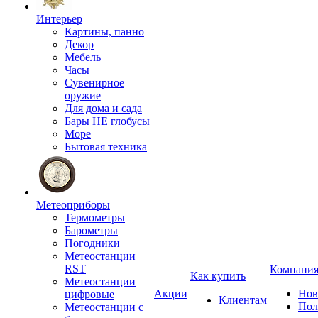
Интерьер
Картины, панно
Декор
Мебель
Часы
Сувенирное
оружие
Для дома и сада
Бары НЕ глобусы
Море
Бытовая техника
Метеоприборы
Термометры
Барометры
Погодники
Метеостанции
RST
Компани
Как купить
Метеостанции
Акции
Нов
цифровые
Клиентам
Пол
Метеостанции с