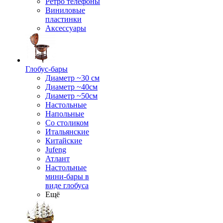
Ретро телефоны
Виниловые
пластинки
Аксессуары
Глобус-бары
Диаметр ~30 см
Диаметр ~40см
Диаметр ~50см
Настольные
Напольные
Со столиком
Итальянские
Китайские
Jufeng
Атлант
Настольные
мини-бары в
виде глобуса
Ещё