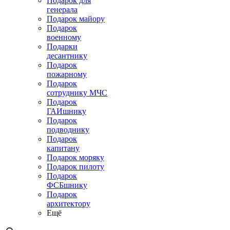
Подарок для
генерала
Подарок майору
Подарок
военному
Подарки
десантнику
Подарок
пожарному
Подарок
сотруднику МЧС
Подарок
ГАИшнику
Подарок
подводнику
Подарок
капитану
Подарок моряку
Подарок пилоту
Подарок
ФСБшнику
Подарок
архитектору
Ещё