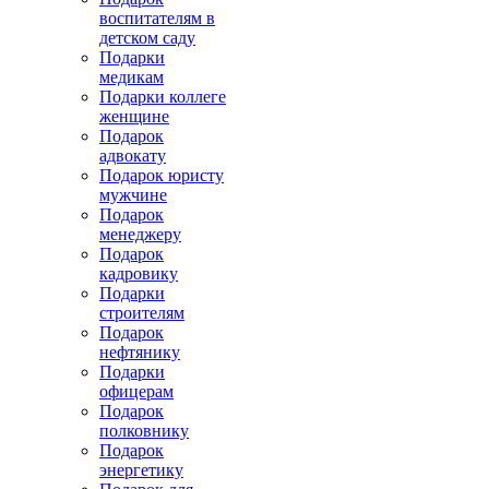
воспитателям в
детском саду
Подарки
медикам
Подарки коллеге
женщине
Подарок
адвокату
Подарок юристу
мужчине
Подарок
менеджеру
Подарок
кадровику
Подарки
строителям
Подарок
нефтянику
Подарки
офицерам
Подарок
полковнику
Подарок
энергетику