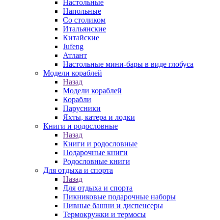
Настольные
Напольные
Со столиком
Итальянские
Китайские
Jufeng
Атлант
Настольные мини-бары в виде глобуса
Модели кораблей
Назад
Модели кораблей
Корабли
Парусники
Яхты, катера и лодки
Книги и родословные
Назад
Книги и родословные
Подарочные книги
Родословные книги
Для отдыха и спорта
Назад
Для отдыха и спорта
Пикниковые подарочные наборы
Пивные башни и диспенсеры
Термокружки и термосы