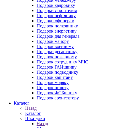
Подарок менеджеру
Подарок кадровику
Подарки строителям
Подарок нефтянику
Подарки офицерам
Подарок полковнику
Подарок энергетику
Подарок для генерала
Подарок майору
Подарок военному
Подарки десантнику
Подарок пожарному
Подарок сотруднику МЧС
Подарок ГАИшнику
Подарок подводнику
Подарок капитану
Подарок моряку
Подарок пилоту
Подарок ФСБшнику
Подарок архитектору
Каталог
Назад
Каталог
Шкатулки
Назад