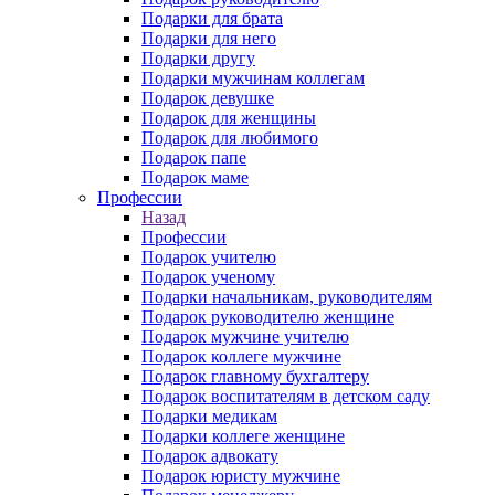
Подарки для брата
Подарки для него
Подарки другу
Подарки мужчинам коллегам
Подарок девушке
Подарок для женщины
Подарок для любимого
Подарок папе
Подарок маме
Профессии
Назад
Профессии
Подарок учителю
Подарок ученому
Подарки начальникам, руководителям
Подарок руководителю женщине
Подарок мужчине учителю
Подарок коллеге мужчине
Подарок главному бухгалтеру
Подарок воспитателям в детском саду
Подарки медикам
Подарки коллеге женщине
Подарок адвокату
Подарок юристу мужчине