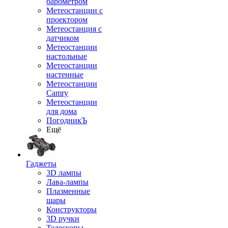
барометром
Метеостанции с
проектором
Метеостанция с
датчиком
Метеостанции
настольные
Метеостанции
настенные
Метеостанции
Camry
Метеостанции
для дома
ПогодникЪ
Ещё
Гаджеты
3D лампы
Лава-лампы
Плазменные
шары
Конструкторы
3D ручки
Телескопы