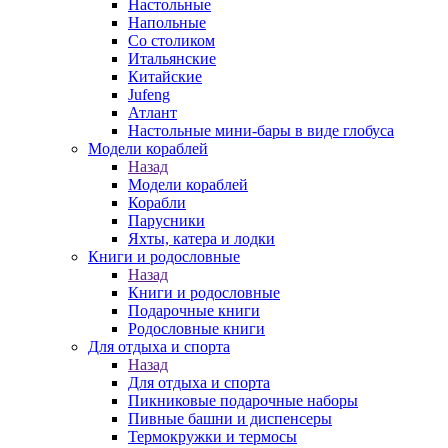
Настольные
Напольные
Со столиком
Итальянские
Китайские
Jufeng
Атлант
Настольные мини-бары в виде глобуса
Модели кораблей
Назад
Модели кораблей
Корабли
Парусники
Яхты, катера и лодки
Книги и родословные
Назад
Книги и родословные
Подарочные книги
Родословные книги
Для отдыха и спорта
Назад
Для отдыха и спорта
Пикниковые подарочные наборы
Пивные башни и диспенсеры
Термокружки и термосы