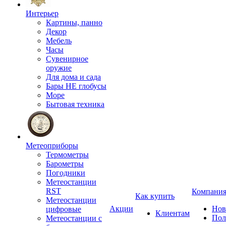
Интерьер
Картины, панно
Декор
Мебель
Часы
Сувенирное
оружие
Для дома и сада
Бары НЕ глобусы
Море
Бытовая техника
Метеоприборы
Термометры
Барометры
Погодники
Метеостанции
RST
Компани
Как купить
Метеостанции
Акции
Нов
цифровые
Клиентам
Пол
Метеостанции с