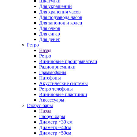
Шкатулки
Для украшений
Для хранения часов
Для подзавода часов
Для запонок и колец
Для очков
Для сигар
Для денег
Ретро
Назад
Ретро
Виниловые проигрыватели
Радиоприемники
Граммофоны
Патефоны
Акустические системы
Ретро телефоны
Виниловые пластинки
Аксессуары
Глобус-бары
Назад
Глобус-бары
Диаметр ~30 см
Диаметр ~40см
Диаметр ~50см