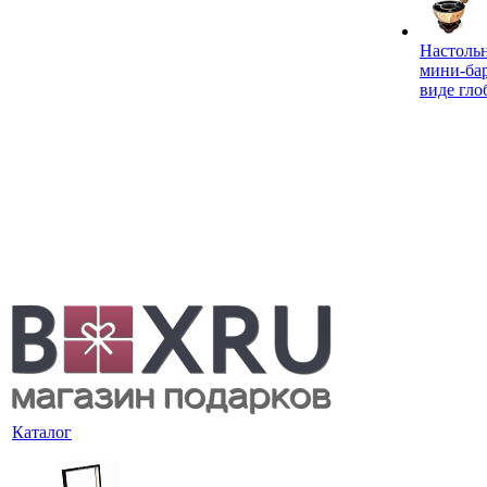
Настоль
мини-ба
виде гло
Каталог