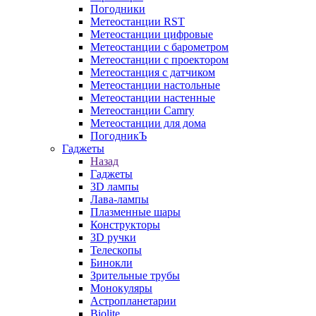
Погодники
Метеостанции RST
Метеостанции цифровые
Метеостанции с барометром
Метеостанции с проектором
Метеостанция с датчиком
Метеостанции настольные
Метеостанции настенные
Метеостанции Camry
Метеостанции для дома
ПогодникЪ
Гаджеты
Назад
Гаджеты
3D лампы
Лава-лампы
Плазменные шары
Конструкторы
3D ручки
Телескопы
Бинокли
Зрительные трубы
Монокуляры
Астропланетарии
Biolite