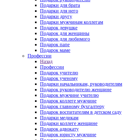
Подарки для брата
Подарки для него
Подарки другу
Подарки мужчинам коллегам
Подарок девушке
Подарок для женщины
Подарок для любимого
Подарок папе
Подарок маме
Профессии
Назад
Профессии
Подарок учителю
Подарок ученому
Подарки начальникам, руководителям
Подарок руководителю женщине
Подарок мужчине учителю
Подарок коллеге мужчине
Подарок главному бухгалтеру
Подарок воспитателям в детском саду
Подарки медикам
Подарки коллеге женщине
Подарок адвокату
Подарок юристу мужчине