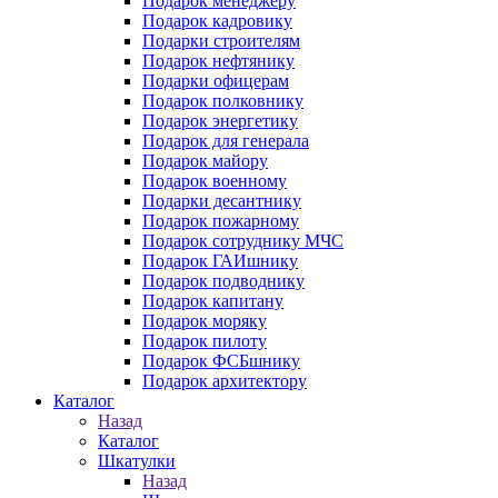
Подарок менеджеру
Подарок кадровику
Подарки строителям
Подарок нефтянику
Подарки офицерам
Подарок полковнику
Подарок энергетику
Подарок для генерала
Подарок майору
Подарок военному
Подарки десантнику
Подарок пожарному
Подарок сотруднику МЧС
Подарок ГАИшнику
Подарок подводнику
Подарок капитану
Подарок моряку
Подарок пилоту
Подарок ФСБшнику
Подарок архитектору
Каталог
Назад
Каталог
Шкатулки
Назад