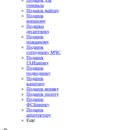
Подарок для
генерала
Подарок майору
Подарок
военному
Подарки
десантнику
Подарок
пожарному
Подарок
сотруднику МЧС
Подарок
ГАИшнику
Подарок
подводнику
Подарок
капитану
Подарок моряку
Подарок пилоту
Подарок
ФСБшнику
Подарок
архитектору
Ещё