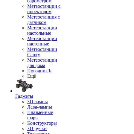
барометром
Метеостанции с
проектором
Метеостанция с
датчиком
Метеостанции
настольные
Метеостанции
настенные
Метеостанции
Camry
Метеостанции
для дома
ПогодникЪ
Ещё
Гаджеты
3D лампы
Лава-лампы
Плазменные
шары
Конструкторы
3D ручки
Телескопы