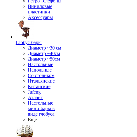
Ретро телефоны
Виниловые
пластинки
Аксессуары
Глобус-бары
Диаметр ~30 см
Диаметр ~40см
Диаметр ~50см
Настольные
Напольные
Со столиком
Итальянские
Китайские
Jufeng
Атлант
Настольные
мини-бары в
виде глобуса
Ещё