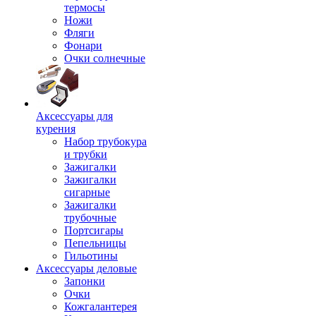
термосы
Ножи
Фляги
Фонари
Очки солнечные
Аксессуары для
курения
Набор трубокура
и трубки
Зажигалки
Зажигалки
сигарные
Зажигалки
трубочные
Портсигары
Пепельницы
Гильотины
Аксессуары деловые
Запонки
Очки
Кожгалантерея