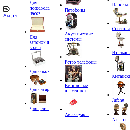
Для
Напольн
подзавода
Патефоны
часов
Акции
Со стол
Акустические
Для
системы
запонок и
колец
Итальян
Ретро телефоны
Для очков
Китайск
Виниловые
Для сигар
пластинки
Jufeng
Для денег
Аксессуары
Атлант