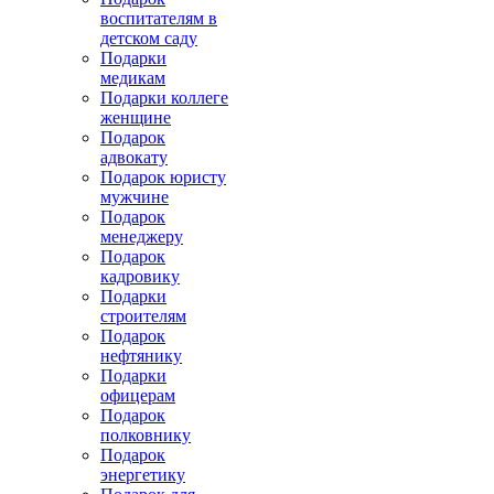
воспитателям в
детском саду
Подарки
медикам
Подарки коллеге
женщине
Подарок
адвокату
Подарок юристу
мужчине
Подарок
менеджеру
Подарок
кадровику
Подарки
строителям
Подарок
нефтянику
Подарки
офицерам
Подарок
полковнику
Подарок
энергетику