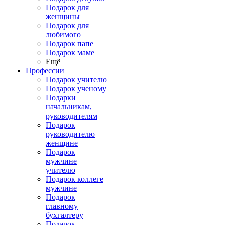
Подарок для
женщины
Подарок для
любимого
Подарок папе
Подарок маме
Ещё
Профессии
Подарок учителю
Подарок ученому
Подарки
начальникам,
руководителям
Подарок
руководителю
женщине
Подарок
мужчине
учителю
Подарок коллеге
мужчине
Подарок
главному
бухгалтеру
Подарок