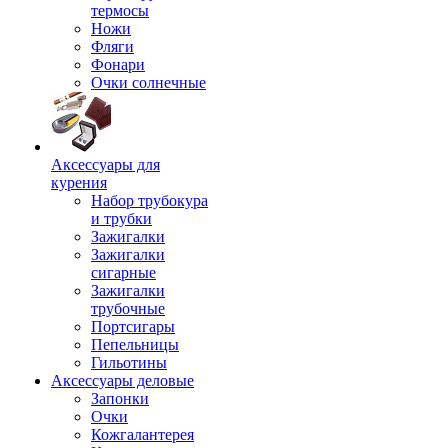
термосы
Ножи
Фляги
Фонари
Очки солнечные
Аксессуары для
курения
Набор трубокура
и трубки
Зажигалки
Зажигалки
сигарные
Зажигалки
трубочные
Портсигары
Пепельницы
Гильотины
Аксессуары деловые
Запонки
Очки
Кожгалантерея