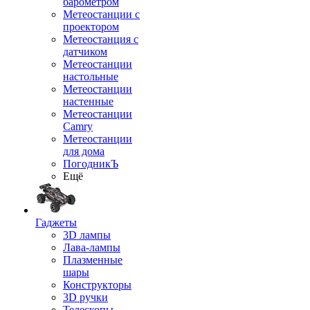
барометром
Метеостанции с
проектором
Метеостанция с
датчиком
Метеостанции
настольные
Метеостанции
настенные
Метеостанции
Camry
Метеостанции
для дома
ПогодникЪ
Ещё
Гаджеты
3D лампы
Лава-лампы
Плазменные
шары
Конструкторы
3D ручки
Телескопы