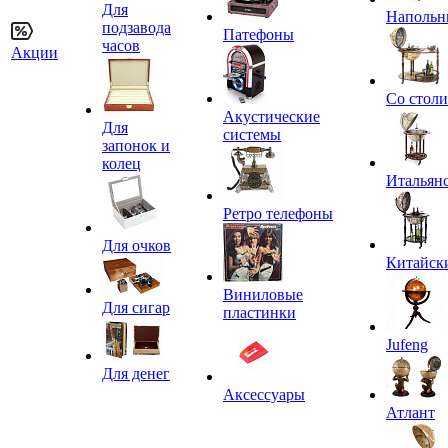
Для
Напольн
подзавода
Патефоны
часов
Акции
Со стол
Акустические
Для
системы
запонок и
колец
Итальян
Ретро телефоны
Для очков
Китайск
Виниловые
Для сигар
пластинки
Jufeng
Для денег
Аксессуары
Атлант