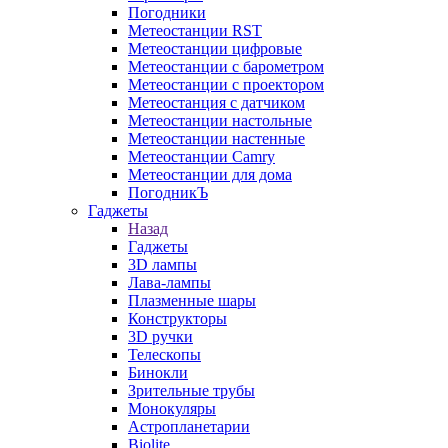
Погодники
Метеостанции RST
Метеостанции цифровые
Метеостанции с барометром
Метеостанции с проектором
Метеостанция с датчиком
Метеостанции настольные
Метеостанции настенные
Метеостанции Camry
Метеостанции для дома
ПогодникЪ
Гаджеты
Назад
Гаджеты
3D лампы
Лава-лампы
Плазменные шары
Конструкторы
3D ручки
Телескопы
Бинокли
Зрительные трубы
Монокуляры
Астропланетарии
Biolite