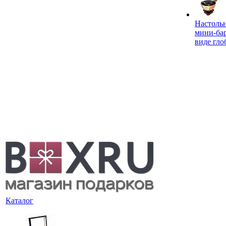
Настоль
мини-ба
виде гло
Каталог