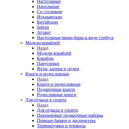
Настольные
Напольные
Со столиком
Итальянские
Китайские
Jufeng
Атлант
Настольные мини-бары в виде глобуса
Модели кораблей
Назад
Модели кораблей
Корабли
Парусники
Яхты, катера и лодки
Книги и родословные
Назад
Книги и родословные
Подарочные книги
Родословные книги
Для отдыха и спорта
Назад
Для отдыха и спорта
Пикниковые подарочные наборы
Пивные башни и диспенсеры
Термокружки и термосы