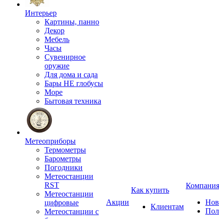
Интерьер
Картины, панно
Декор
Мебель
Часы
Сувенирное
оружие
Для дома и сада
Бары НЕ глобусы
Море
Бытовая техника
Метеоприборы
Термометры
Барометры
Погодники
Метеостанции
RST
Компани
Как купить
Метеостанции
Акции
Нов
цифровые
Клиентам
Пол
Метеостанции с