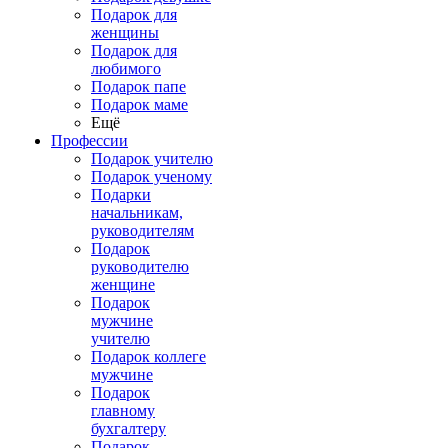
Подарок для
женщины
Подарок для
любимого
Подарок папе
Подарок маме
Ещё
Профессии
Подарок учителю
Подарок ученому
Подарки
начальникам,
руководителям
Подарок
руководителю
женщине
Подарок
мужчине
учителю
Подарок коллеге
мужчине
Подарок
главному
бухгалтеру
Подарок