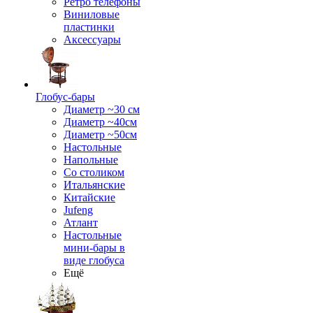
Ретро телефоны
Виниловые
пластинки
Аксессуары
Глобус-бары
Диаметр ~30 см
Диаметр ~40см
Диаметр ~50см
Настольные
Напольные
Со столиком
Итальянские
Китайские
Jufeng
Атлант
Настольные
мини-бары в
виде глобуса
Ещё