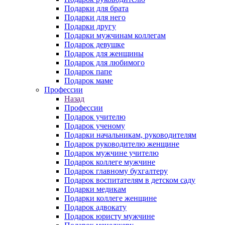
Подарки для брата
Подарки для него
Подарки другу
Подарки мужчинам коллегам
Подарок девушке
Подарок для женщины
Подарок для любимого
Подарок папе
Подарок маме
Профессии
Назад
Профессии
Подарок учителю
Подарок ученому
Подарки начальникам, руководителям
Подарок руководителю женщине
Подарок мужчине учителю
Подарок коллеге мужчине
Подарок главному бухгалтеру
Подарок воспитателям в детском саду
Подарки медикам
Подарки коллеге женщине
Подарок адвокату
Подарок юристу мужчине