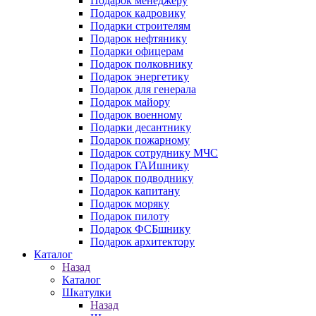
Подарок менеджеру
Подарок кадровику
Подарки строителям
Подарок нефтянику
Подарки офицерам
Подарок полковнику
Подарок энергетику
Подарок для генерала
Подарок майору
Подарок военному
Подарки десантнику
Подарок пожарному
Подарок сотруднику МЧС
Подарок ГАИшнику
Подарок подводнику
Подарок капитану
Подарок моряку
Подарок пилоту
Подарок ФСБшнику
Подарок архитектору
Каталог
Назад
Каталог
Шкатулки
Назад