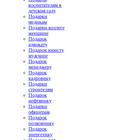
воспитателям в
детском саду
Подарки
медикам
Подарки коллеге
женщине
Подарок
адвокату
Подарок юристу
мужчине
Подарок
менеджеру
Подарок
кадровику
Подарки
строителям
Подарок
нефтянику
Подарки
офицерам
Подарок
полковнику
Подарок
энергетику