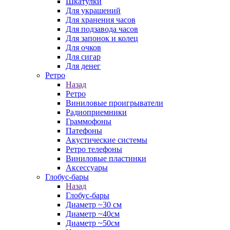
Шкатулки
Для украшений
Для хранения часов
Для подзавода часов
Для запонок и колец
Для очков
Для сигар
Для денег
Ретро
Назад
Ретро
Виниловые проигрыватели
Радиоприемники
Граммофоны
Патефоны
Акустические системы
Ретро телефоны
Виниловые пластинки
Аксессуары
Глобус-бары
Назад
Глобус-бары
Диаметр ~30 см
Диаметр ~40см
Диаметр ~50см