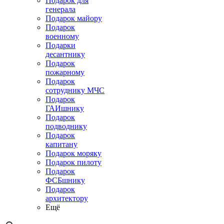
Подарок для
генерала
Подарок майору
Подарок
военному
Подарки
десантнику
Подарок
пожарному
Подарок
сотруднику МЧС
Подарок
ГАИшнику
Подарок
подводнику
Подарок
капитану
Подарок моряку
Подарок пилоту
Подарок
ФСБшнику
Подарок
архитектору
Ещё