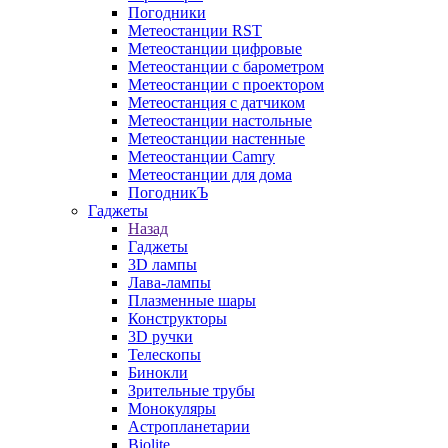
Погодники
Метеостанции RST
Метеостанции цифровые
Метеостанции с барометром
Метеостанции с проектором
Метеостанция с датчиком
Метеостанции настольные
Метеостанции настенные
Метеостанции Camry
Метеостанции для дома
ПогодникЪ
Гаджеты
Назад
Гаджеты
3D лампы
Лава-лампы
Плазменные шары
Конструкторы
3D ручки
Телескопы
Бинокли
Зрительные трубы
Монокуляры
Астропланетарии
Biolite