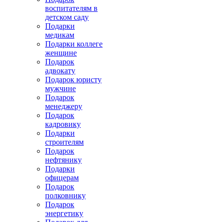
воспитателям в
детском саду
Подарки
медикам
Подарки коллеге
женщине
Подарок
адвокату
Подарок юристу
мужчине
Подарок
менеджеру
Подарок
кадровику
Подарки
строителям
Подарок
нефтянику
Подарки
офицерам
Подарок
полковнику
Подарок
энергетику