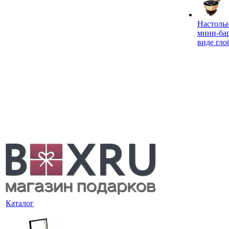
Настоль
мини-ба
виде гло
Каталог