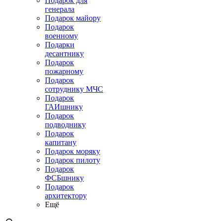
Подарок для
генерала
Подарок майору
Подарок
военному
Подарки
десантнику
Подарок
пожарному
Подарок
сотруднику МЧС
Подарок
ГАИшнику
Подарок
подводнику
Подарок
капитану
Подарок моряку
Подарок пилоту
Подарок
ФСБшнику
Подарок
архитектору
Ещё