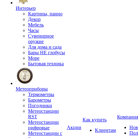
Интерьер
Картины, панно
Декор
Мебель
Часы
Сувенирное
оружие
Для дома и сада
Бары НЕ глобусы
Море
Бытовая техника
Метеоприборы
Термометры
Барометры
Погодники
Метеостанции
RST
Компани
Как купить
Метеостанции
Акции
Нов
цифровые
Клиентам
Пол
Метеостанции с