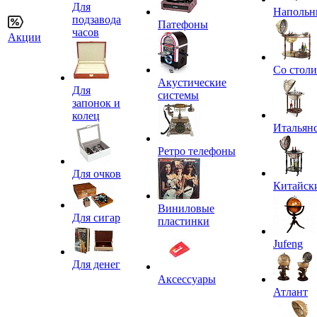
Для
Напольн
подзавода
Патефоны
часов
Акции
Со стол
Акустические
Для
системы
запонок и
колец
Итальян
Ретро телефоны
Для очков
Китайск
Виниловые
Для сигар
пластинки
Jufeng
Для денег
Аксессуары
Атлант