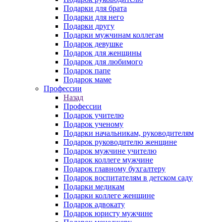
Подарки для брата
Подарки для него
Подарки другу
Подарки мужчинам коллегам
Подарок девушке
Подарок для женщины
Подарок для любимого
Подарок папе
Подарок маме
Профессии
Назад
Профессии
Подарок учителю
Подарок ученому
Подарки начальникам, руководителям
Подарок руководителю женщине
Подарок мужчине учителю
Подарок коллеге мужчине
Подарок главному бухгалтеру
Подарок воспитателям в детском саду
Подарки медикам
Подарки коллеге женщине
Подарок адвокату
Подарок юристу мужчине