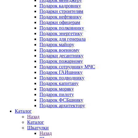
Подарок менеджеру
Подарок кадровику
Подарки строителям
Подарок нефтянику
Подарки офицерам
Подарок полковнику
Подарок энергетику
Подарок для генерала
Подарок майору
Подарок военному
Подарки десантнику
Подарок пожарному
Подарок сотруднику МЧС
Подарок ГАИшнику
Подарок подводнику
Подарок капитану
Подарок моряку
Подарок пилоту
Подарок ФСБшнику
Подарок архитектору
Каталог
Назад
Каталог
Шкатулки
Назад