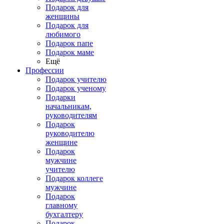
Подарок для
женщины
Подарок для
любимого
Подарок папе
Подарок маме
Ещё
Профессии
Подарок учителю
Подарок ученому
Подарки
начальникам,
руководителям
Подарок
руководителю
женщине
Подарок
мужчине
учителю
Подарок коллеге
мужчине
Подарок
главному
бухгалтеру
Подарок