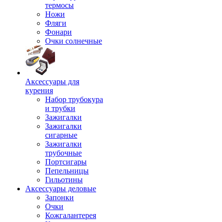
термосы
Ножи
Фляги
Фонари
Очки солнечные
Аксессуары для
курения
Набор трубокура
и трубки
Зажигалки
Зажигалки
сигарные
Зажигалки
трубочные
Портсигары
Пепельницы
Гильотины
Аксессуары деловые
Запонки
Очки
Кожгалантерея