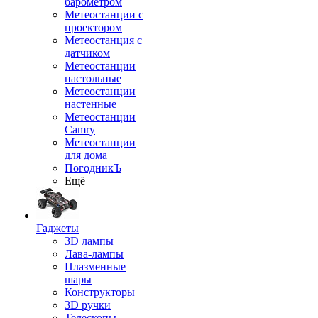
барометром
Метеостанции с
проектором
Метеостанция с
датчиком
Метеостанции
настольные
Метеостанции
настенные
Метеостанции
Camry
Метеостанции
для дома
ПогодникЪ
Ещё
Гаджеты
3D лампы
Лава-лампы
Плазменные
шары
Конструкторы
3D ручки
Телескопы