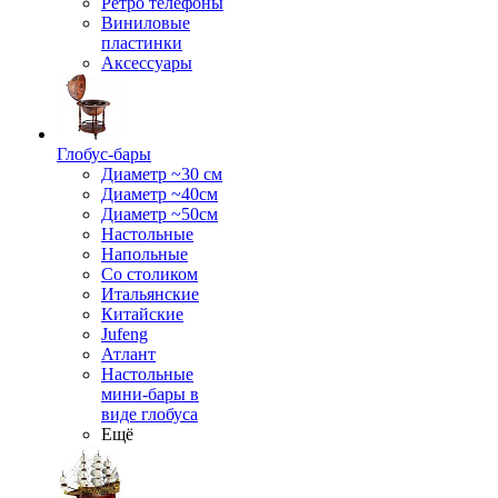
Ретро телефоны
Виниловые
пластинки
Аксессуары
Глобус-бары
Диаметр ~30 см
Диаметр ~40см
Диаметр ~50см
Настольные
Напольные
Со столиком
Итальянские
Китайские
Jufeng
Атлант
Настольные
мини-бары в
виде глобуса
Ещё