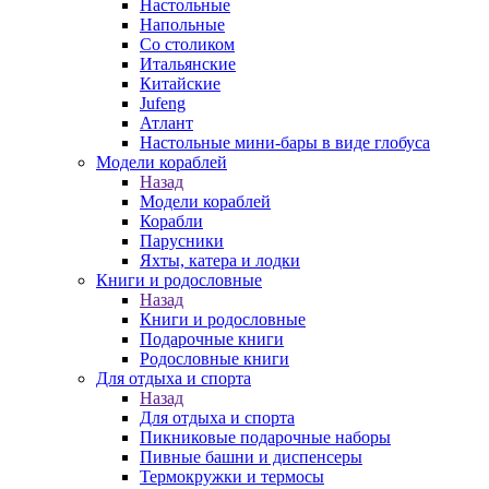
Настольные
Напольные
Со столиком
Итальянские
Китайские
Jufeng
Атлант
Настольные мини-бары в виде глобуса
Модели кораблей
Назад
Модели кораблей
Корабли
Парусники
Яхты, катера и лодки
Книги и родословные
Назад
Книги и родословные
Подарочные книги
Родословные книги
Для отдыха и спорта
Назад
Для отдыха и спорта
Пикниковые подарочные наборы
Пивные башни и диспенсеры
Термокружки и термосы