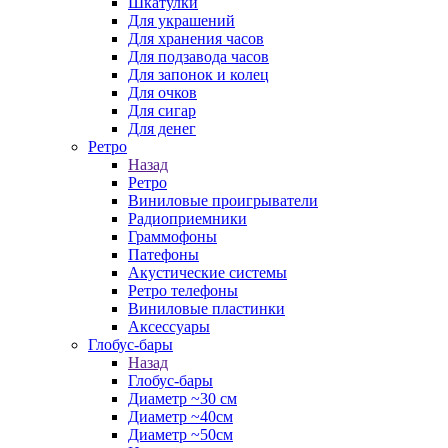
Шкатулки
Для украшений
Для хранения часов
Для подзавода часов
Для запонок и колец
Для очков
Для сигар
Для денег
Ретро
Назад
Ретро
Виниловые проигрыватели
Радиоприемники
Граммофоны
Патефоны
Акустические системы
Ретро телефоны
Виниловые пластинки
Аксессуары
Глобус-бары
Назад
Глобус-бары
Диаметр ~30 см
Диаметр ~40см
Диаметр ~50см