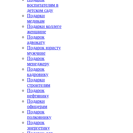
воспитателям в
детском саду
Подарки
медикам
Подарки коллеге
женщине
Подарок
адвокату
Подарок юристу
мужчине
Подарок
менеджеру
Подарок
кадровику
Подарки
строителям
Подарок
нефтянику
Подарки
офицерам
Подарок
полковнику
Подарок
энергетику