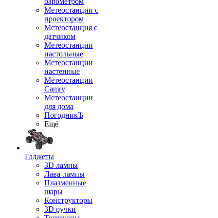
барометром
Метеостанции с
проектором
Метеостанция с
датчиком
Метеостанции
настольные
Метеостанции
настенные
Метеостанции
Camry
Метеостанции
для дома
ПогодникЪ
Ещё
Гаджеты
3D лампы
Лава-лампы
Плазменные
шары
Конструкторы
3D ручки
Телескопы