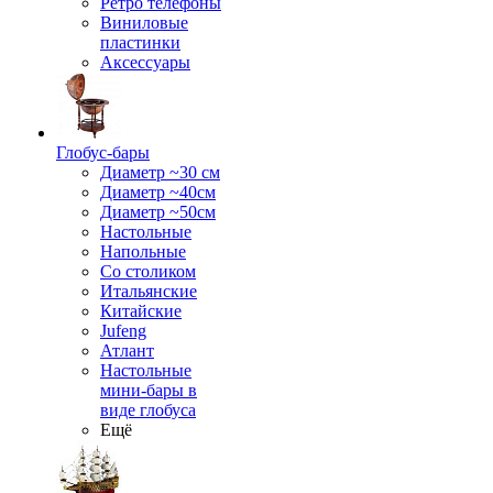
Ретро телефоны
Виниловые
пластинки
Аксессуары
Глобус-бары
Диаметр ~30 см
Диаметр ~40см
Диаметр ~50см
Настольные
Напольные
Со столиком
Итальянские
Китайские
Jufeng
Атлант
Настольные
мини-бары в
виде глобуса
Ещё