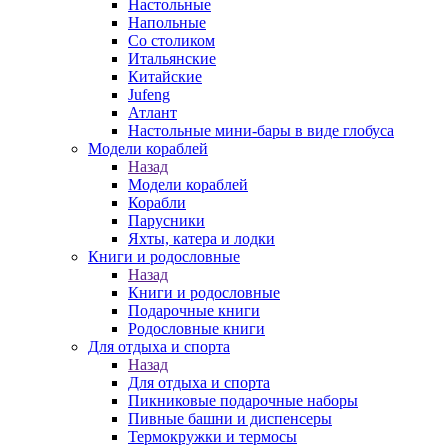
Настольные
Напольные
Со столиком
Итальянские
Китайские
Jufeng
Атлант
Настольные мини-бары в виде глобуса
Модели кораблей
Назад
Модели кораблей
Корабли
Парусники
Яхты, катера и лодки
Книги и родословные
Назад
Книги и родословные
Подарочные книги
Родословные книги
Для отдыха и спорта
Назад
Для отдыха и спорта
Пикниковые подарочные наборы
Пивные башни и диспенсеры
Термокружки и термосы