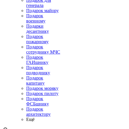
Подарок для
генерала
Подарок майору
Подарок
военному
Подарки
десантнику
Подарок
пожарному
Подарок
сотруднику МЧС
Подарок
ГАИшнику
Подарок
подводнику
Подарок
капитану
Подарок моряку
Подарок пилоту
Подарок
ФСБшнику
Подарок
архитектору
Ещё