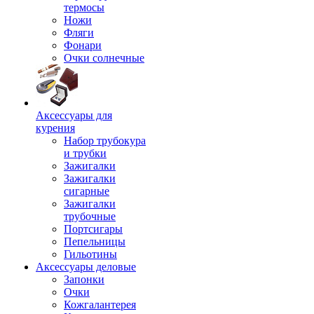
термосы
Ножи
Фляги
Фонари
Очки солнечные
Аксессуары для
курения
Набор трубокура
и трубки
Зажигалки
Зажигалки
сигарные
Зажигалки
трубочные
Портсигары
Пепельницы
Гильотины
Аксессуары деловые
Запонки
Очки
Кожгалантерея