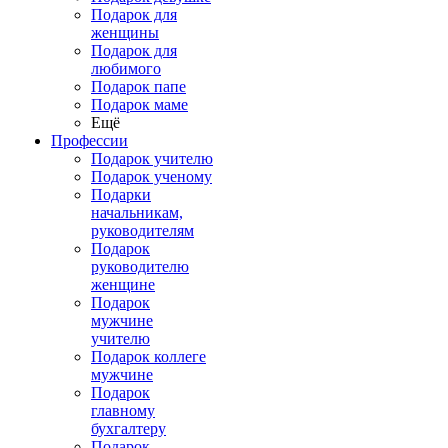
Подарок для
женщины
Подарок для
любимого
Подарок папе
Подарок маме
Ещё
Профессии
Подарок учителю
Подарок ученому
Подарки
начальникам,
руководителям
Подарок
руководителю
женщине
Подарок
мужчине
учителю
Подарок коллеге
мужчине
Подарок
главному
бухгалтеру
Подарок