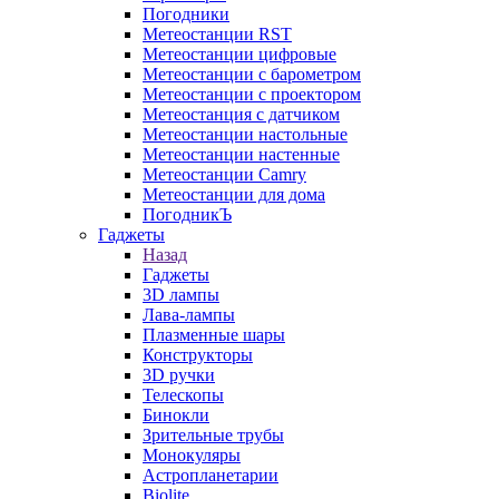
Погодники
Метеостанции RST
Метеостанции цифровые
Метеостанции с барометром
Метеостанции с проектором
Метеостанция с датчиком
Метеостанции настольные
Метеостанции настенные
Метеостанции Camry
Метеостанции для дома
ПогодникЪ
Гаджеты
Назад
Гаджеты
3D лампы
Лава-лампы
Плазменные шары
Конструкторы
3D ручки
Телескопы
Бинокли
Зрительные трубы
Монокуляры
Астропланетарии
Biolite