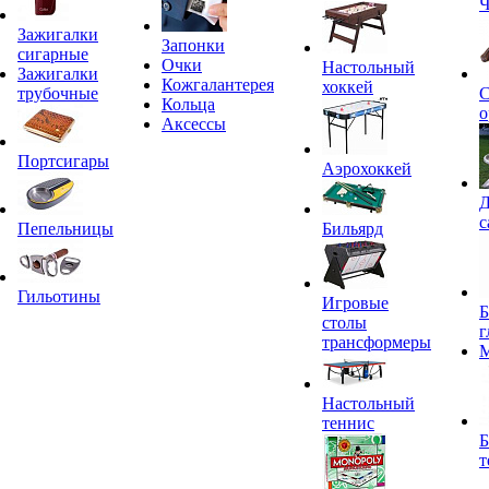
Ч
Зажигалки
Запонки
сигарные
Очки
Настольный
Зажигалки
Кожгалантерея
хоккей
трубочные
С
Кольца
о
Аксессы
Портсигары
Аэрохоккей
Д
с
Пепельницы
Бильярд
Гильотины
Игровые
Б
столы
г
трансформеры
Настольный
теннис
Б
т