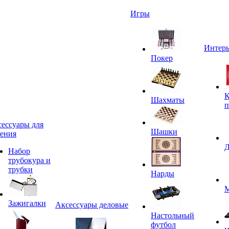
Игры
Интерь
Покер
К
Шахматы
п
ессуары для
Шашки
ения
Д
Набор
трубокура и
трубки
Нарды
М
Зажигалки
Аксессуары деловые
Настольный
футбол