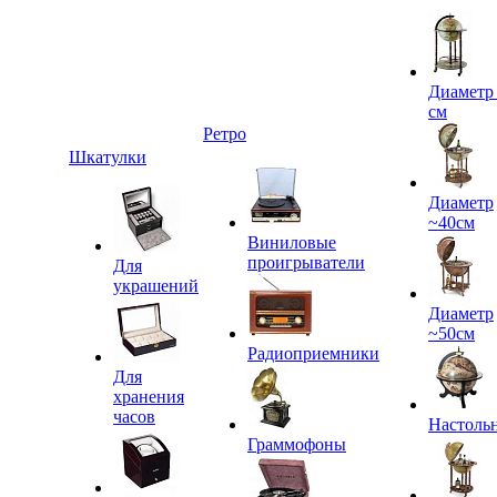
Диаметр
см
Ретро
Шкатулки
Диаметр
~40см
Виниловые
проигрыватели
Для
украшений
Диаметр
~50см
Радиоприемники
Для
хранения
часов
Настоль
Граммофоны