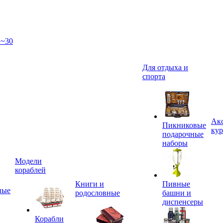
 ~30
Для отдыха и
спорта
Акс
Пикниковые
кур
подарочные
наборы
Модели
кораблей
Книги и
Пивные
ные
родословные
башни и
диспенсеры
Корабли