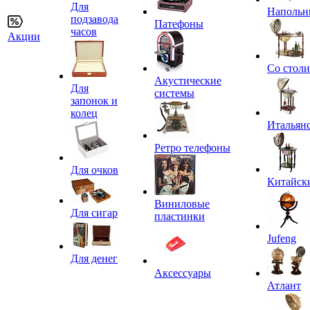
Для
Напольн
подзавода
Патефоны
часов
Акции
Со стол
Акустические
Для
системы
запонок и
колец
Итальян
Ретро телефоны
Для очков
Китайск
Виниловые
Для сигар
пластинки
Jufeng
Для денег
Аксессуары
Атлант