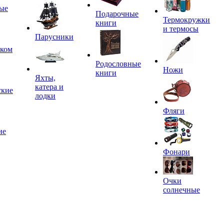
ые
Подарочные
Термокружки
книги
и термосы
Парусники
иком
Родословные
Ножи
книги
Яхты,
катера и
ские
лодки
Фляги
ие
Фонари
Очки
солнечные