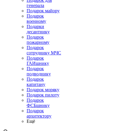
Подарок для
генерала
Подарок майору
Подарок
военному
Подарки
десантнику
Подарок
пожарному
Подарок
сотруднику МЧС
Подарок
ГАИшнику
Подарок
подводнику
Подарок
капитану
Подарок моряку
Подарок пилоту
Подарок
ФСБшнику
Подарок
архитектору
Ещё