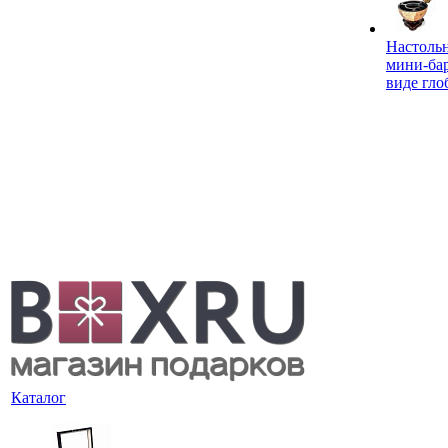
Настоль
мини-ба
виде гло
Каталог