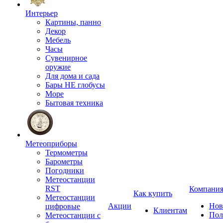
Интерьер
Картины, панно
Декор
Мебель
Часы
Сувенирное
оружие
Для дома и сада
Бары НЕ глобусы
Море
Бытовая техника
Метеоприборы
Термометры
Барометры
Погодники
Метеостанции
RST
Компани
Как купить
Метеостанции
Акции
Нов
цифровые
Клиентам
Пол
Метеостанции с