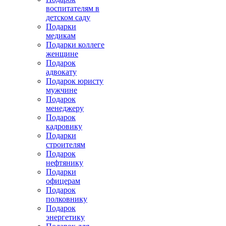
воспитателям в
детском саду
Подарки
медикам
Подарки коллеге
женщине
Подарок
адвокату
Подарок юристу
мужчине
Подарок
менеджеру
Подарок
кадровику
Подарки
строителям
Подарок
нефтянику
Подарки
офицерам
Подарок
полковнику
Подарок
энергетику