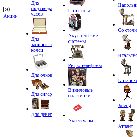
Для
Напольн
подзавода
Патефоны
часов
Акции
Со стол
Акустические
Для
системы
запонок и
колец
Итальян
Ретро телефоны
Для очков
Китайск
Виниловые
Для сигар
пластинки
Jufeng
Для денег
Аксессуары
Атлант