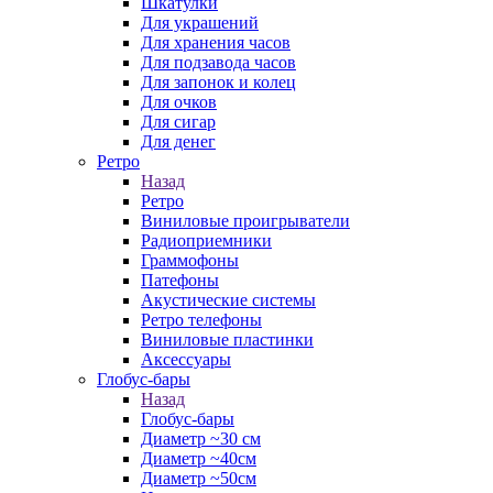
Шкатулки
Для украшений
Для хранения часов
Для подзавода часов
Для запонок и колец
Для очков
Для сигар
Для денег
Ретро
Назад
Ретро
Виниловые проигрыватели
Радиоприемники
Граммофоны
Патефоны
Акустические системы
Ретро телефоны
Виниловые пластинки
Аксессуары
Глобус-бары
Назад
Глобус-бары
Диаметр ~30 см
Диаметр ~40см
Диаметр ~50см