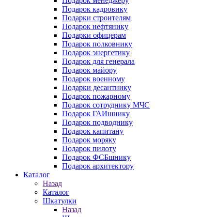
Подарок менеджеру
Подарок кадровику
Подарки строителям
Подарок нефтянику
Подарки офицерам
Подарок полковнику
Подарок энергетику
Подарок для генерала
Подарок майору
Подарок военному
Подарки десантнику
Подарок пожарному
Подарок сотруднику МЧС
Подарок ГАИшнику
Подарок подводнику
Подарок капитану
Подарок моряку
Подарок пилоту
Подарок ФСБшнику
Подарок архитектору
Каталог
Назад
Каталог
Шкатулки
Назад