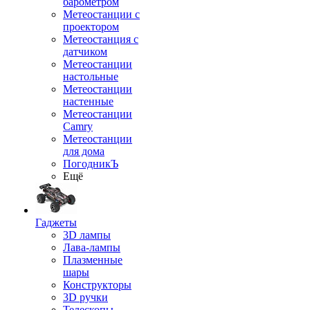
барометром
Метеостанции с
проектором
Метеостанция с
датчиком
Метеостанции
настольные
Метеостанции
настенные
Метеостанции
Camry
Метеостанции
для дома
ПогодникЪ
Ещё
Гаджеты
3D лампы
Лава-лампы
Плазменные
шары
Конструкторы
3D ручки
Телескопы