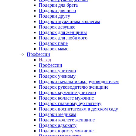
Подарки для брата
Подарки для него
Подарки другу
Подарки мужчинам коллегам
Подарок девушке
Подарок для женщины
Подарок для любимого
Подарок папе
Подарок маме
Профессии
Назад
Профессии
Подарок учителю
Подарок ученому
Подарки начальникам, руководителям
Подарок руководителю женщине
Подарок мужчине учителю
Подарок коллеге мужчине
Подарок главному бухгалтеру
Подарок воспитателям в детском саду
Подарки медикам
Подарки коллеге женщине
Подарок адвокату
Подарок юристу мужчине