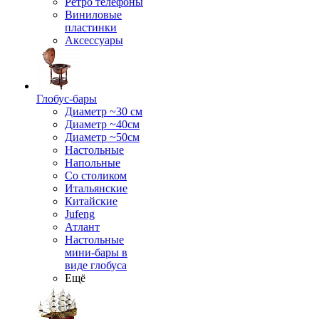
Ретро телефоны
Виниловые
пластинки
Аксессуары
Глобус-бары
Диаметр ~30 см
Диаметр ~40см
Диаметр ~50см
Настольные
Напольные
Со столиком
Итальянские
Китайские
Jufeng
Атлант
Настольные
мини-бары в
виде глобуса
Ещё