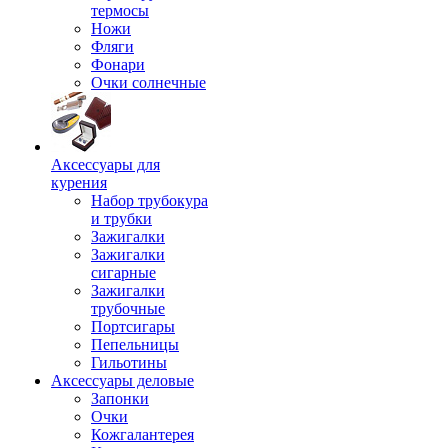
термосы
Ножи
Фляги
Фонари
Очки солнечные
Аксессуары для
курения
Набор трубокура
и трубки
Зажигалки
Зажигалки
сигарные
Зажигалки
трубочные
Портсигары
Пепельницы
Гильотины
Аксессуары деловые
Запонки
Очки
Кожгалантерея