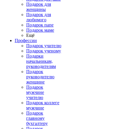
Подарок для
женщины
Подарок для
любимого
Подарок папе
Подарок маме
Ещё
Профессии
Подарок учителю
Подарок ученому
Подарки
начальникам,
руководителям
Подарок
руководителю
женщине
Подарок
мужчине
учителю
Подарок коллеге
мужчине
Подарок
главному
бухгалтеру
Подарок