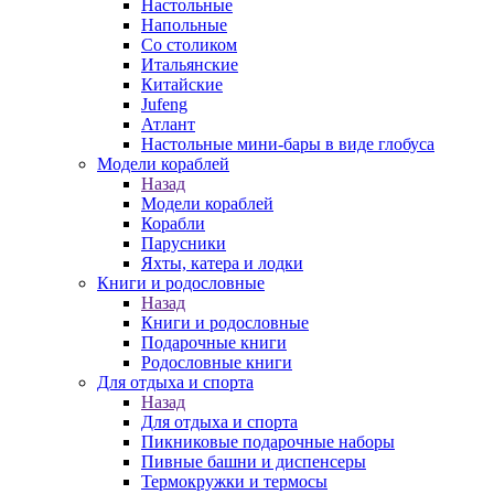
Настольные
Напольные
Со столиком
Итальянские
Китайские
Jufeng
Атлант
Настольные мини-бары в виде глобуса
Модели кораблей
Назад
Модели кораблей
Корабли
Парусники
Яхты, катера и лодки
Книги и родословные
Назад
Книги и родословные
Подарочные книги
Родословные книги
Для отдыха и спорта
Назад
Для отдыха и спорта
Пикниковые подарочные наборы
Пивные башни и диспенсеры
Термокружки и термосы