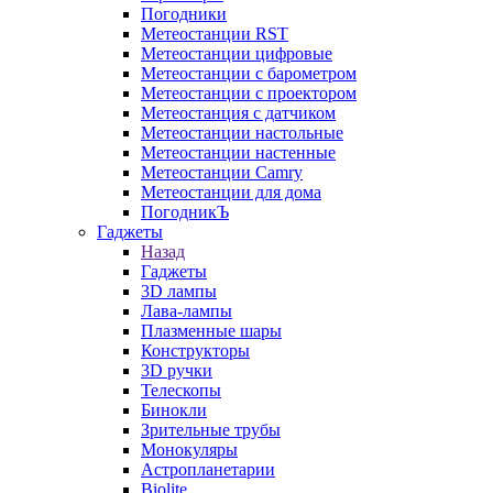
Погодники
Метеостанции RST
Метеостанции цифровые
Метеостанции с барометром
Метеостанции с проектором
Метеостанция с датчиком
Метеостанции настольные
Метеостанции настенные
Метеостанции Camry
Метеостанции для дома
ПогодникЪ
Гаджеты
Назад
Гаджеты
3D лампы
Лава-лампы
Плазменные шары
Конструкторы
3D ручки
Телескопы
Бинокли
Зрительные трубы
Монокуляры
Астропланетарии
Biolite