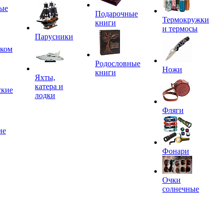
ые
Подарочные
Термокружки
книги
и термосы
Парусники
иком
Родословные
Ножи
книги
Яхты,
катера и
ские
лодки
Фляги
ие
Фонари
Очки
солнечные