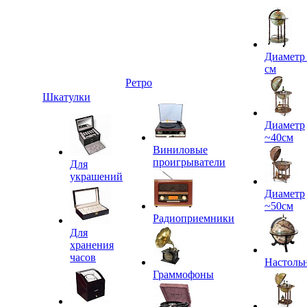
Диаметр
см
Ретро
Шкатулки
Диаметр
~40см
Виниловые
проигрыватели
Для
украшений
Диаметр
~50см
Радиоприемники
Для
хранения
часов
Настоль
Граммофоны