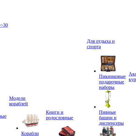
 ~30
Для отдыха и
спорта
Акс
Пикниковые
кур
подарочные
наборы
Модели
кораблей
Книги и
Пивные
ные
родословные
башни и
диспенсеры
Корабли