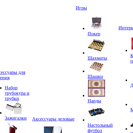
Игры
Интерь
Покер
К
Шахматы
п
ессуары для
Шашки
ения
Д
Набор
трубокура и
трубки
Нарды
М
Зажигалки
Аксессуары деловые
Настольный
футбол