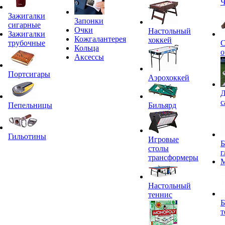
Ч
Зажигалки
Запонки
сигарные
Очки
Настольный
Зажигалки
Кожгалантерея
хоккей
трубочные
С
Кольца
о
Аксессы
Портсигары
Аэрохоккей
Д
с
Пепельницы
Бильярд
Гильотины
Игровые
Б
столы
г
трансформеры
Настольный
теннис
Б
т