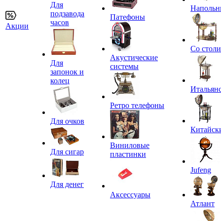
Для
Напольн
подзавода
Патефоны
часов
Акции
Со стол
Акустические
Для
системы
запонок и
колец
Итальян
Ретро телефоны
Для очков
Китайск
Виниловые
Для сигар
пластинки
Jufeng
Для денег
Аксессуары
Атлант