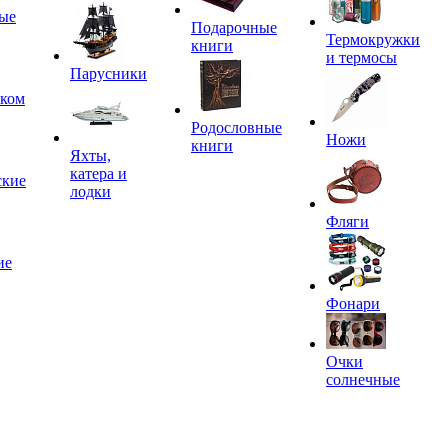
ые
Подарочные
Термокружки
книги
и термосы
Парусники
иком
Родословные
Ножи
книги
Яхты,
катера и
ские
лодки
Фляги
ие
Фонари
Очки
солнечные