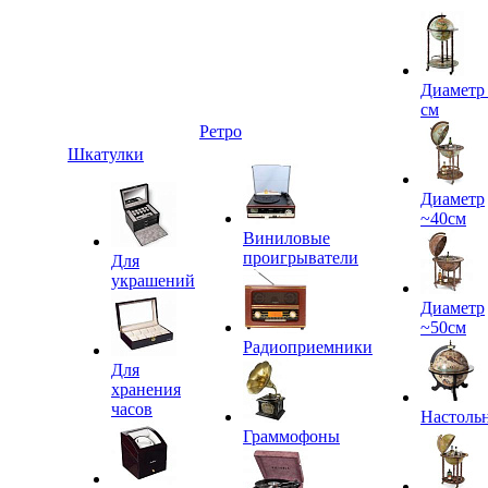
Диаметр
см
Ретро
Шкатулки
Диаметр
~40см
Виниловые
проигрыватели
Для
украшений
Диаметр
~50см
Радиоприемники
Для
хранения
часов
Настоль
Граммофоны