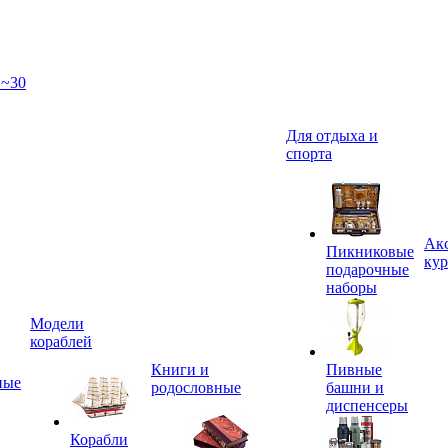
 ~30
Для отдыха и
спорта
Акс
Пикниковые
кур
подарочные
наборы
Модели
кораблей
Книги и
Пивные
ные
родословные
башни и
диспенсеры
Корабли