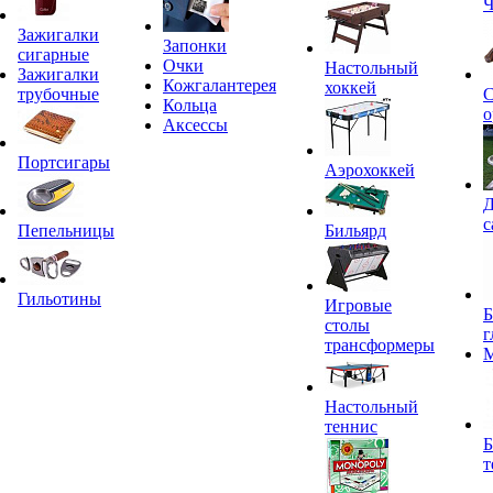
Ч
Зажигалки
Запонки
сигарные
Очки
Настольный
Зажигалки
Кожгалантерея
хоккей
трубочные
С
Кольца
о
Аксессы
Портсигары
Аэрохоккей
Д
с
Пепельницы
Бильярд
Гильотины
Игровые
Б
столы
г
трансформеры
Настольный
теннис
Б
т