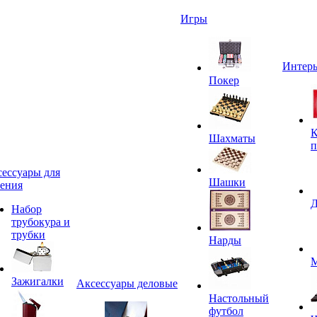
Игры
Интерь
Покер
К
Шахматы
п
ессуары для
Шашки
ения
Д
Набор
трубокура и
трубки
Нарды
М
Зажигалки
Аксессуары деловые
Настольный
футбол