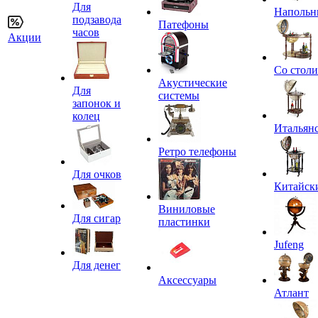
Для
Напольн
подзавода
Патефоны
часов
Акции
Со стол
Акустические
Для
системы
запонок и
колец
Итальян
Ретро телефоны
Для очков
Китайск
Виниловые
Для сигар
пластинки
Jufeng
Для денег
Аксессуары
Атлант