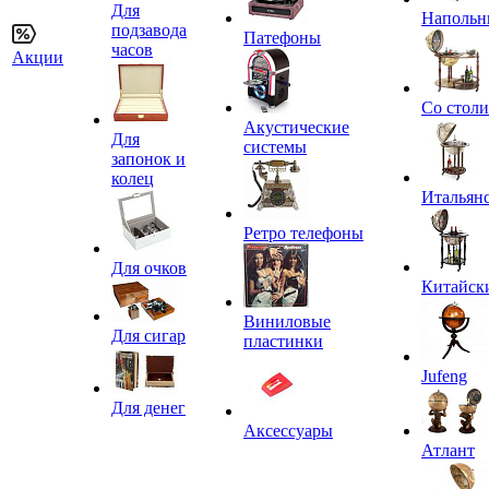
Для
Напольн
подзавода
Патефоны
часов
Акции
Со стол
Акустические
Для
системы
запонок и
колец
Итальян
Ретро телефоны
Для очков
Китайск
Виниловые
Для сигар
пластинки
Jufeng
Для денег
Аксессуары
Атлант