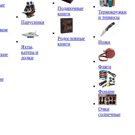
ые
Подарочные
Термокружки
книги
и термосы
Парусники
иком
Родословные
Ножи
книги
Яхты,
катера и
ские
лодки
Фляги
ие
Фонари
Очки
солнечные