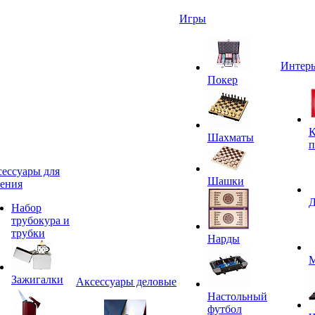
Игры
Интерь
Покер
К
Шахматы
п
ессуары для
Шашки
ения
Д
Набор
трубокура и
трубки
Нарды
М
Зажигалки
Аксессуары деловые
Настольный
футбол