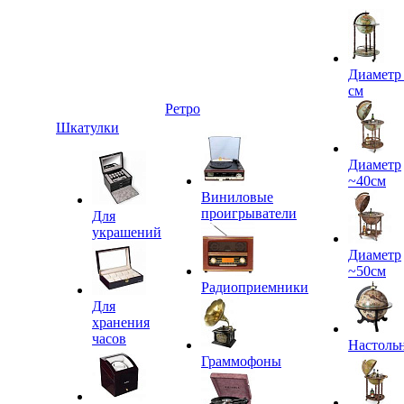
Диаметр
см
Ретро
Шкатулки
Диаметр
~40см
Виниловые
проигрыватели
Для
украшений
Диаметр
~50см
Радиоприемники
Для
хранения
часов
Настоль
Граммофоны