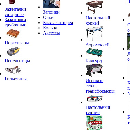
Ч
Зажигалки
Запонки
сигарные
Очки
Настольный
Зажигалки
Кожгалантерея
хоккей
трубочные
С
Кольца
о
Аксессы
Портсигары
Аэрохоккей
Д
с
Пепельницы
Бильярд
Гильотины
Игровые
Б
столы
г
трансформеры
Настольный
теннис
Б
т