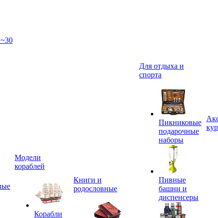
 ~30
Для отдыха и
спорта
Акс
Пикниковые
кур
подарочные
наборы
Модели
кораблей
Книги и
Пивные
ные
родословные
башни и
диспенсеры
Корабли