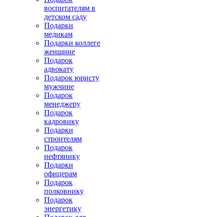
воспитателям в
детском саду
Подарки
медикам
Подарки коллеге
женщине
Подарок
адвокату
Подарок юристу
мужчине
Подарок
менеджеру
Подарок
кадровику
Подарки
строителям
Подарок
нефтянику
Подарки
офицерам
Подарок
полковнику
Подарок
энергетику