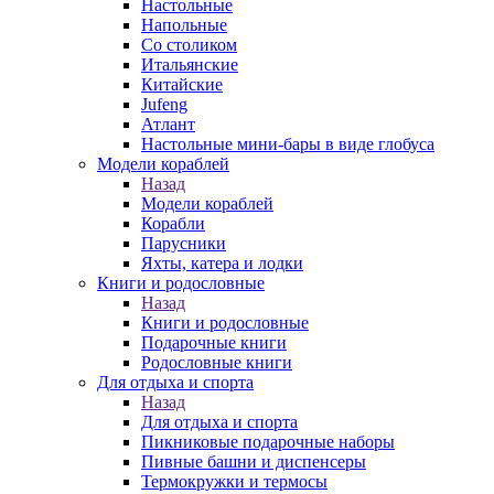
Настольные
Напольные
Со столиком
Итальянские
Китайские
Jufeng
Атлант
Настольные мини-бары в виде глобуса
Модели кораблей
Назад
Модели кораблей
Корабли
Парусники
Яхты, катера и лодки
Книги и родословные
Назад
Книги и родословные
Подарочные книги
Родословные книги
Для отдыха и спорта
Назад
Для отдыха и спорта
Пикниковые подарочные наборы
Пивные башни и диспенсеры
Термокружки и термосы