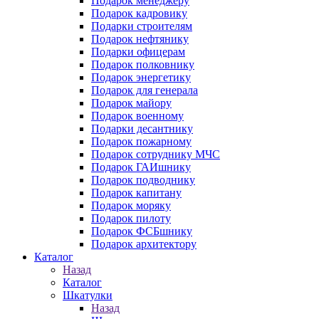
Подарок менеджеру
Подарок кадровику
Подарки строителям
Подарок нефтянику
Подарки офицерам
Подарок полковнику
Подарок энергетику
Подарок для генерала
Подарок майору
Подарок военному
Подарки десантнику
Подарок пожарному
Подарок сотруднику МЧС
Подарок ГАИшнику
Подарок подводнику
Подарок капитану
Подарок моряку
Подарок пилоту
Подарок ФСБшнику
Подарок архитектору
Каталог
Назад
Каталог
Шкатулки
Назад