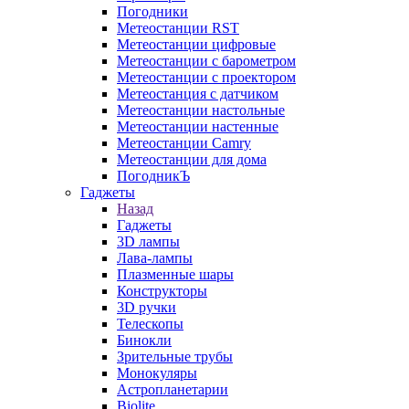
Погодники
Метеостанции RST
Метеостанции цифровые
Метеостанции с барометром
Метеостанции с проектором
Метеостанция с датчиком
Метеостанции настольные
Метеостанции настенные
Метеостанции Camry
Метеостанции для дома
ПогодникЪ
Гаджеты
Назад
Гаджеты
3D лампы
Лава-лампы
Плазменные шары
Конструкторы
3D ручки
Телескопы
Бинокли
Зрительные трубы
Монокуляры
Астропланетарии
Biolite