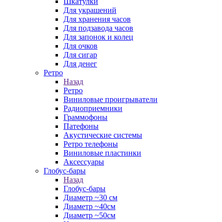
Шкатулки
Для украшений
Для хранения часов
Для подзавода часов
Для запонок и колец
Для очков
Для сигар
Для денег
Ретро
Назад
Ретро
Виниловые проигрыватели
Радиоприемники
Граммофоны
Патефоны
Акустические системы
Ретро телефоны
Виниловые пластинки
Аксессуары
Глобус-бары
Назад
Глобус-бары
Диаметр ~30 см
Диаметр ~40см
Диаметр ~50см