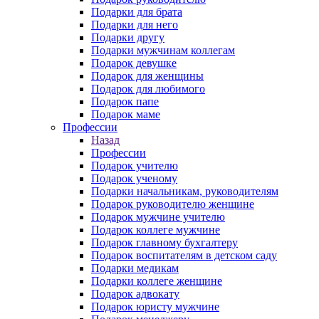
Подарки для брата
Подарки для него
Подарки другу
Подарки мужчинам коллегам
Подарок девушке
Подарок для женщины
Подарок для любимого
Подарок папе
Подарок маме
Профессии
Назад
Профессии
Подарок учителю
Подарок ученому
Подарки начальникам, руководителям
Подарок руководителю женщине
Подарок мужчине учителю
Подарок коллеге мужчине
Подарок главному бухгалтеру
Подарок воспитателям в детском саду
Подарки медикам
Подарки коллеге женщине
Подарок адвокату
Подарок юристу мужчине