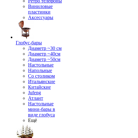
Ретро телефоны
Виниловые
пластинки
Аксессуары
Глобус-бары
Диаметр ~30 см
Диаметр ~40см
Диаметр ~50см
Настольные
Напольные
Со столиком
Итальянские
Китайские
Jufeng
Атлант
Настольные
мини-бары в
виде глобуса
Ещё