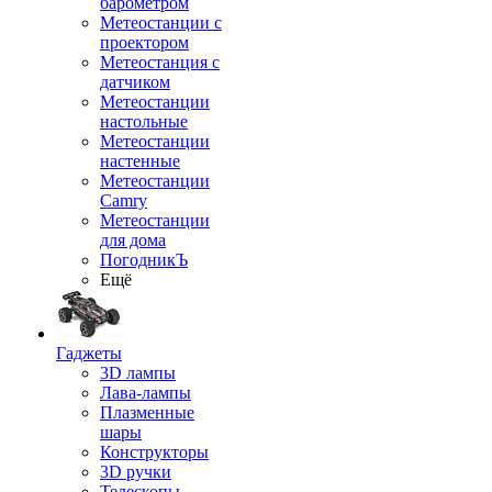
барометром
Метеостанции с
проектором
Метеостанция с
датчиком
Метеостанции
настольные
Метеостанции
настенные
Метеостанции
Camry
Метеостанции
для дома
ПогодникЪ
Ещё
Гаджеты
3D лампы
Лава-лампы
Плазменные
шары
Конструкторы
3D ручки
Телескопы