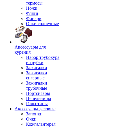
термосы
Ножи
Фляги
Фонари
Очки солнечные
Аксессуары для
курения
Набор трубокура
и трубки
Зажигалки
Зажигалки
сигарные
Зажигалки
трубочные
Портсигары
Пепельницы
Гильотины
Аксессуары деловые
Запонки
Очки
Кожгалантерея