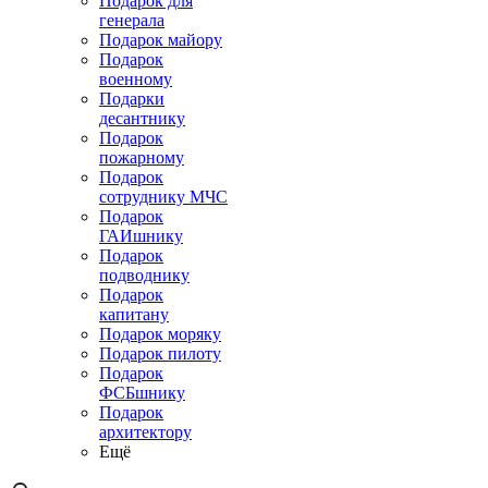
Подарок для
генерала
Подарок майору
Подарок
военному
Подарки
десантнику
Подарок
пожарному
Подарок
сотруднику МЧС
Подарок
ГАИшнику
Подарок
подводнику
Подарок
капитану
Подарок моряку
Подарок пилоту
Подарок
ФСБшнику
Подарок
архитектору
Ещё