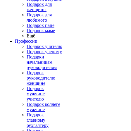
Подарок для
женщины
Подарок для
любимого
Подарок папе
Подарок маме
Ещё
Профессии
Подарок учителю
Подарок ученому
Подарки
начальникам,
руководителям
Подарок
руководителю
женщине
Подарок
мужчине
учителю
Подарок коллеге
мужчине
Подарок
главному
бухгалтеру
Подарок