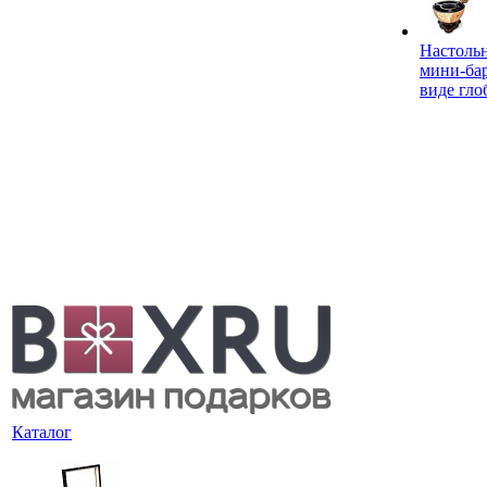
Настоль
мини-ба
виде гло
Каталог