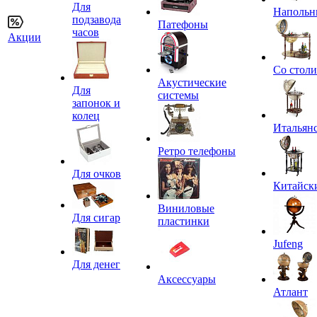
Для
Напольн
подзавода
Патефоны
часов
Акции
Со стол
Акустические
Для
системы
запонок и
колец
Итальян
Ретро телефоны
Для очков
Китайск
Виниловые
Для сигар
пластинки
Jufeng
Для денег
Аксессуары
Атлант