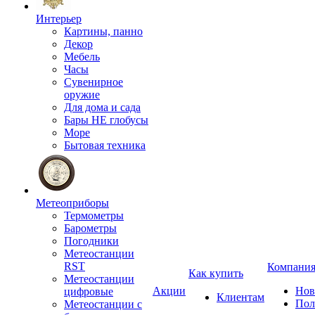
Интерьер
Картины, панно
Декор
Мебель
Часы
Сувенирное
оружие
Для дома и сада
Бары НЕ глобусы
Море
Бытовая техника
Метеоприборы
Термометры
Барометры
Погодники
Метеостанции
RST
Компани
Как купить
Метеостанции
Акции
Нов
цифровые
Клиентам
Пол
Метеостанции с