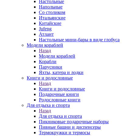
Настольные
Напольные
Со столиком
Итальянские
Китайские
Jufeng
Атлант
Настольные мини-бары в виде глобуса
Модели кораблей
Назад
Модели кораблей
Корабли
Парусники
Яхты, катера и лодки
Книги и родословные
Назад
Книги и родословные
Подарочные книги
Родословные книги
Для отдыха и спорта
Назад
Для отдыха и спорта
Пикниковые подарочные наборы
Пивные башни и диспенсеры
Термокружки и термосы