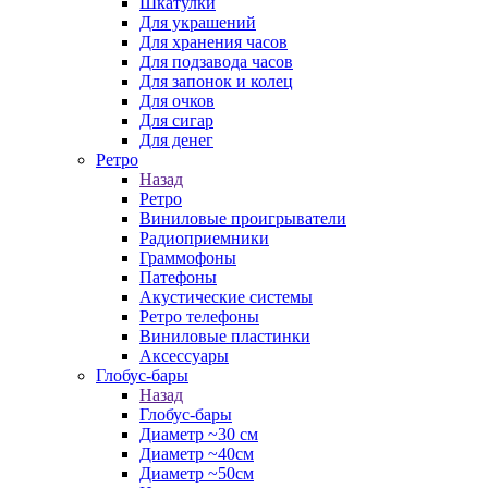
Шкатулки
Для украшений
Для хранения часов
Для подзавода часов
Для запонок и колец
Для очков
Для сигар
Для денег
Ретро
Назад
Ретро
Виниловые проигрыватели
Радиоприемники
Граммофоны
Патефоны
Акустические системы
Ретро телефоны
Виниловые пластинки
Аксессуары
Глобус-бары
Назад
Глобус-бары
Диаметр ~30 см
Диаметр ~40см
Диаметр ~50см