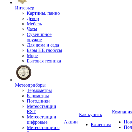
Интерьер
Картины, панно
Декор
Мебель
Часы
Сувенирное
оружие
Для дома и сада
Бары НЕ глобусы
Море
Бытовая техника
Метеоприборы
Термометры
Барометры
Погодники
Метеостанции
RST
Компани
Как купить
Метеостанции
Акции
Нов
цифровые
Клиентам
Пол
Метеостанции с