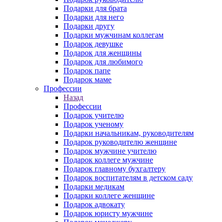
Подарки для брата
Подарки для него
Подарки другу
Подарки мужчинам коллегам
Подарок девушке
Подарок для женщины
Подарок для любимого
Подарок папе
Подарок маме
Профессии
Назад
Профессии
Подарок учителю
Подарок ученому
Подарки начальникам, руководителям
Подарок руководителю женщине
Подарок мужчине учителю
Подарок коллеге мужчине
Подарок главному бухгалтеру
Подарок воспитателям в детском саду
Подарки медикам
Подарки коллеге женщине
Подарок адвокату
Подарок юристу мужчине