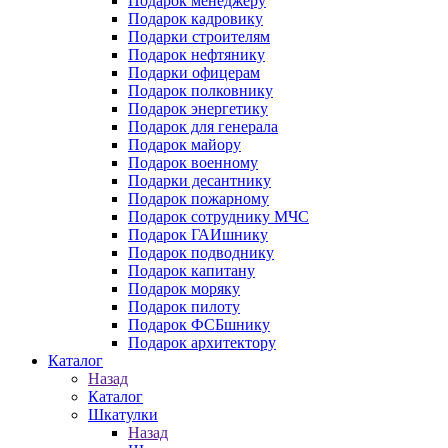
Подарок менеджеру
Подарок кадровику
Подарки строителям
Подарок нефтянику
Подарки офицерам
Подарок полковнику
Подарок энергетику
Подарок для генерала
Подарок майору
Подарок военному
Подарки десантнику
Подарок пожарному
Подарок сотруднику МЧС
Подарок ГАИшнику
Подарок подводнику
Подарок капитану
Подарок моряку
Подарок пилоту
Подарок ФСБшнику
Подарок архитектору
Каталог
Назад
Каталог
Шкатулки
Назад