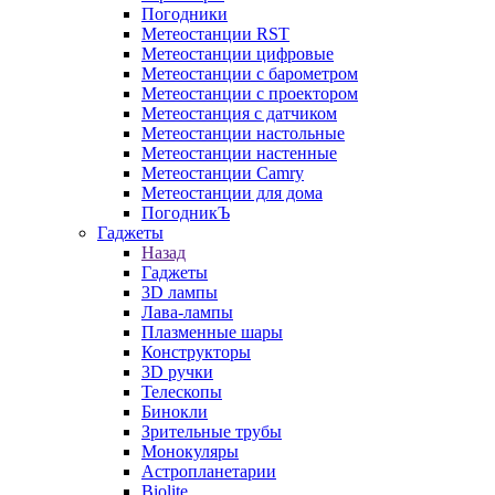
Погодники
Метеостанции RST
Метеостанции цифровые
Метеостанции с барометром
Метеостанции с проектором
Метеостанция с датчиком
Метеостанции настольные
Метеостанции настенные
Метеостанции Camry
Метеостанции для дома
ПогодникЪ
Гаджеты
Назад
Гаджеты
3D лампы
Лава-лампы
Плазменные шары
Конструкторы
3D ручки
Телескопы
Бинокли
Зрительные трубы
Монокуляры
Астропланетарии
Biolite