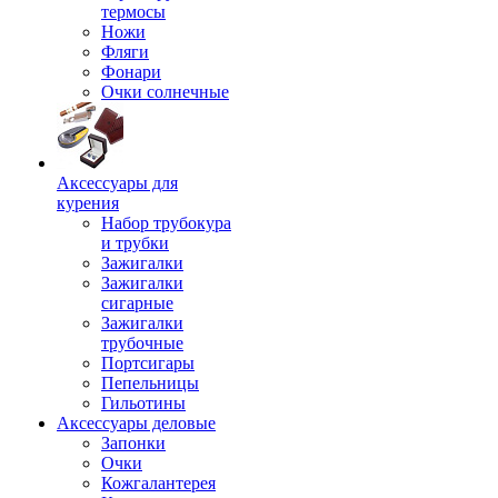
термосы
Ножи
Фляги
Фонари
Очки солнечные
Аксессуары для
курения
Набор трубокура
и трубки
Зажигалки
Зажигалки
сигарные
Зажигалки
трубочные
Портсигары
Пепельницы
Гильотины
Аксессуары деловые
Запонки
Очки
Кожгалантерея