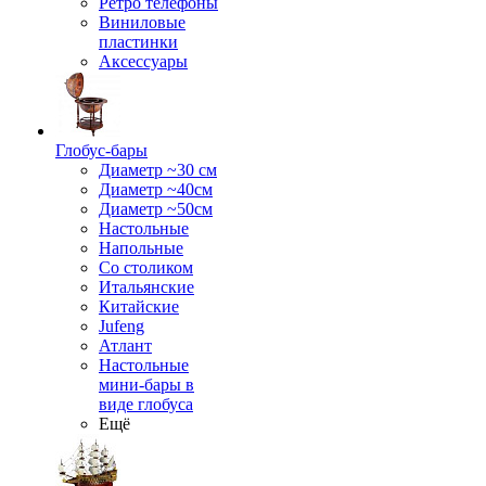
Ретро телефоны
Виниловые
пластинки
Аксессуары
Глобус-бары
Диаметр ~30 см
Диаметр ~40см
Диаметр ~50см
Настольные
Напольные
Со столиком
Итальянские
Китайские
Jufeng
Атлант
Настольные
мини-бары в
виде глобуса
Ещё