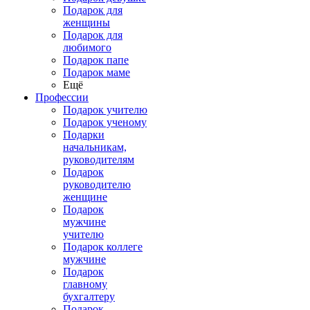
Подарок для
женщины
Подарок для
любимого
Подарок папе
Подарок маме
Ещё
Профессии
Подарок учителю
Подарок ученому
Подарки
начальникам,
руководителям
Подарок
руководителю
женщине
Подарок
мужчине
учителю
Подарок коллеге
мужчине
Подарок
главному
бухгалтеру
Подарок