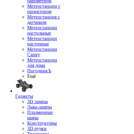
барометром
Метеостанции с
проектором
Метеостанция с
датчиком
Метеостанции
настольные
Метеостанции
настенные
Метеостанции
Camry
Метеостанции
для дома
ПогодникЪ
Ещё
Гаджеты
3D лампы
Лава-лампы
Плазменные
шары
Конструкторы
3D ручки
Телескопы