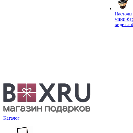
Настоль
мини-ба
виде гло
Каталог