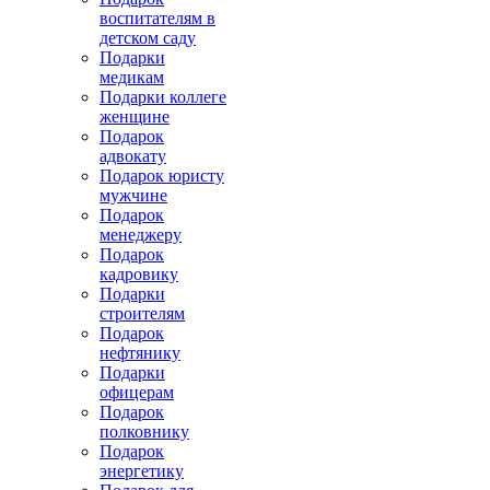
воспитателям в
детском саду
Подарки
медикам
Подарки коллеге
женщине
Подарок
адвокату
Подарок юристу
мужчине
Подарок
менеджеру
Подарок
кадровику
Подарки
строителям
Подарок
нефтянику
Подарки
офицерам
Подарок
полковнику
Подарок
энергетику