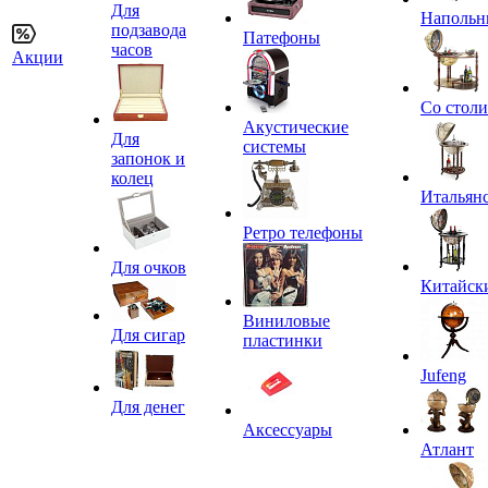
Для
Напольн
подзавода
Патефоны
часов
Акции
Со стол
Акустические
Для
системы
запонок и
колец
Итальян
Ретро телефоны
Для очков
Китайск
Виниловые
Для сигар
пластинки
Jufeng
Для денег
Аксессуары
Атлант