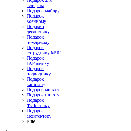
Подарок для
генерала
Подарок майору
Подарок
военному
Подарки
десантнику
Подарок
пожарному
Подарок
сотруднику МЧС
Подарок
ГАИшнику
Подарок
подводнику
Подарок
капитану
Подарок моряку
Подарок пилоту
Подарок
ФСБшнику
Подарок
архитектору
Ещё