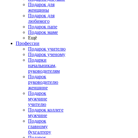
Подарок для
женщины
Подарок для
любимого
Подарок папе
Подарок маме
Ещё
Профессии
Подарок учителю
Подарок ученому
Подарки
начальникам,
руководителям
Подарок
руководителю
женщине
Подарок
мужчине
учителю
Подарок коллеге
мужчине
Подарок
главному
бухгалтеру
Подарок