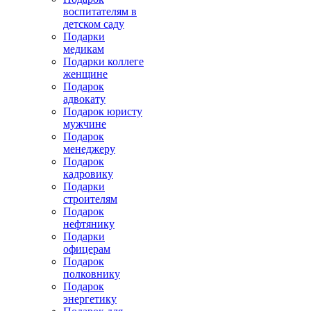
воспитателям в
детском саду
Подарки
медикам
Подарки коллеге
женщине
Подарок
адвокату
Подарок юристу
мужчине
Подарок
менеджеру
Подарок
кадровику
Подарки
строителям
Подарок
нефтянику
Подарки
офицерам
Подарок
полковнику
Подарок
энергетику