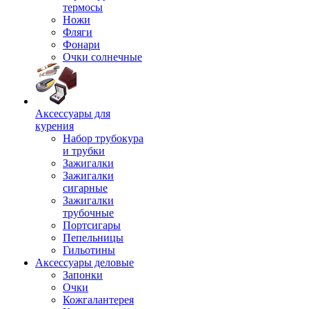
термосы
Ножи
Фляги
Фонари
Очки солнечные
Аксессуары для
курения
Набор трубокура
и трубки
Зажигалки
Зажигалки
сигарные
Зажигалки
трубочные
Портсигары
Пепельницы
Гильотины
Аксессуары деловые
Запонки
Очки
Кожгалантерея