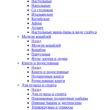
Настольные
Напольные
Со столиком
Итальянские
Китайские
Jufeng
Атлант
Настольные мини-бары в виде глобуса
Модели кораблей
Назад
Модели кораблей
Корабли
Парусники
Яхты, катера и лодки
Книги и родословные
Назад
Книги и родословные
Подарочные книги
Родословные книги
Для отдыха и спорта
Назад
Для отдыха и спорта
Пикниковые подарочные наборы
Пивные башни и диспенсеры
Термокружки и термосы