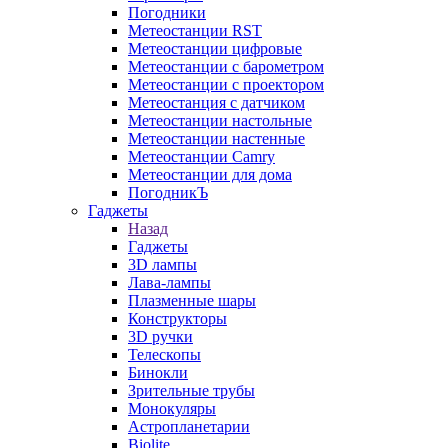
Погодники
Метеостанции RST
Метеостанции цифровые
Метеостанции с барометром
Метеостанции с проектором
Метеостанция с датчиком
Метеостанции настольные
Метеостанции настенные
Метеостанции Camry
Метеостанции для дома
ПогодникЪ
Гаджеты
Назад
Гаджеты
3D лампы
Лава-лампы
Плазменные шары
Конструкторы
3D ручки
Телескопы
Бинокли
Зрительные трубы
Монокуляры
Астропланетарии
Biolite