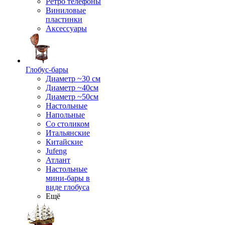
Ретро телефоны
Виниловые
пластинки
Аксессуары
Глобус-бары
Диаметр ~30 см
Диаметр ~40см
Диаметр ~50см
Настольные
Напольные
Со столиком
Итальянские
Китайские
Jufeng
Атлант
Настольные
мини-бары в
виде глобуса
Ещё