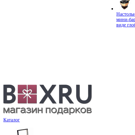
Настоль
мини-ба
виде гло
Каталог