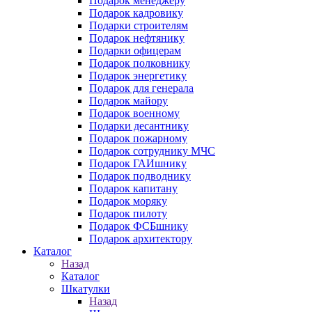
Подарок менеджеру
Подарок кадровику
Подарки строителям
Подарок нефтянику
Подарки офицерам
Подарок полковнику
Подарок энергетику
Подарок для генерала
Подарок майору
Подарок военному
Подарки десантнику
Подарок пожарному
Подарок сотруднику МЧС
Подарок ГАИшнику
Подарок подводнику
Подарок капитану
Подарок моряку
Подарок пилоту
Подарок ФСБшнику
Подарок архитектору
Каталог
Назад
Каталог
Шкатулки
Назад