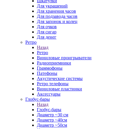
Шкатулки
Для украшений
Для хранения часов
Для подзавода часов
Для запонок и колец
Для очков
Для сигар
Для денег
Ретро
Назад
Ретро
Виниловые проигрыватели
Радиоприемники
Граммофоны
Патефоны
Акустические системы
Ретро телефоны
Виниловые пластинки
Аксессуары
Глобус-бары
Назад
Глобус-бары
Диаметр ~30 см
Диаметр ~40см
Диаметр ~50см