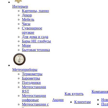
Интерьер
Картины, панно
Декор
Мебель
Часы
Сувенирное
оружие
Для дома и сада
Бары НЕ глобусы
Море
Бытовая техника
Метеоприборы
Термометры
Барометры
Погодники
Метеостанции
RST
Компани
Как купить
Метеостанции
Акции
Нов
цифровые
Клиентам
Пол
Метеостанции с