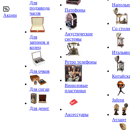
Для
Напольн
подзавода
Патефоны
часов
Акции
Со стол
Акустические
Для
системы
запонок и
колец
Итальян
Ретро телефоны
Для очков
Китайск
Виниловые
Для сигар
пластинки
Jufeng
Для денег
Аксессуары
Атлант