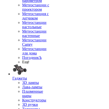
барометром
Метеостанции с
проектором
Метеостанция с
датчиком
Метеостанции
настольные
Метеостанции
настенные
Метеостанции
Camry
Метеостанции
для дома
ПогодникЪ
Ещё
Гаджеты
3D лампы
Лава-лампы
Плазменные
шары
Конструкторы
3D ручки
Телескопы