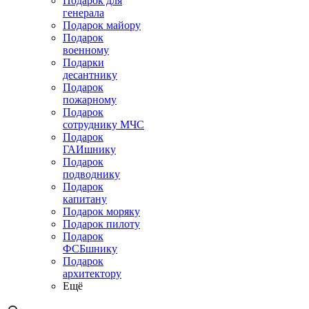
Подарок для
генерала
Подарок майору
Подарок
военному
Подарки
десантнику
Подарок
пожарному
Подарок
сотруднику МЧС
Подарок
ГАИшнику
Подарок
подводнику
Подарок
капитану
Подарок моряку
Подарок пилоту
Подарок
ФСБшнику
Подарок
архитектору
Ещё