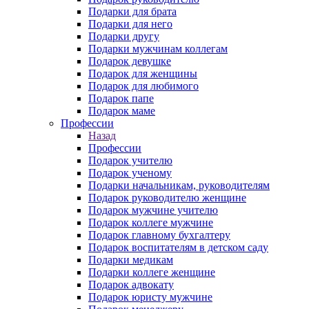
Подарки для брата
Подарки для него
Подарки другу
Подарки мужчинам коллегам
Подарок девушке
Подарок для женщины
Подарок для любимого
Подарок папе
Подарок маме
Профессии
Назад
Профессии
Подарок учителю
Подарок ученому
Подарки начальникам, руководителям
Подарок руководителю женщине
Подарок мужчине учителю
Подарок коллеге мужчине
Подарок главному бухгалтеру
Подарок воспитателям в детском саду
Подарки медикам
Подарки коллеге женщине
Подарок адвокату
Подарок юристу мужчине