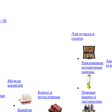
 ~30
Для отдыха и
спорта
Акс
Пикниковые
кур
подарочные
наборы
Модели
кораблей
Книги и
Пивные
ные
родословные
башни и
диспенсеры
Корабли