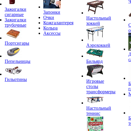
Ч
Зажигалки
Запонки
сигарные
Очки
Настольный
Зажигалки
Кожгалантерея
хоккей
трубочные
С
Кольца
о
Аксессы
Портсигары
Аэрохоккей
Д
с
Пепельницы
Бильярд
Гильотины
Игровые
Б
столы
г
трансформеры
Настольный
теннис
Б
т