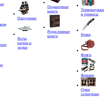
ые
Подарочные
Термокружки
книги
и термосы
Парусники
иком
Родословные
Ножи
книги
Яхты,
катера и
ские
лодки
Фляги
ие
Фонари
Очки
солнечные