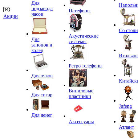
Для
Напольн
подзавода
Патефоны
часов
Акции
Со стол
Акустические
Для
системы
запонок и
колец
Итальян
Ретро телефоны
Для очков
Китайск
Виниловые
Для сигар
пластинки
Jufeng
Для денег
Аксессуары
Атлант