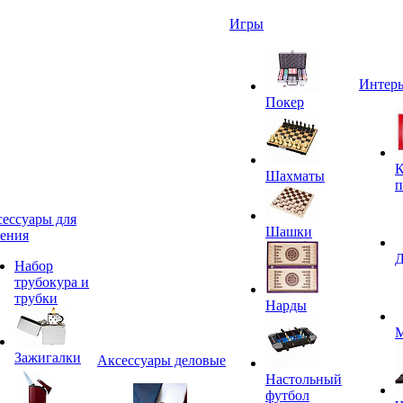
Игры
Интерь
Покер
К
Шахматы
п
ессуары для
Шашки
ения
Д
Набор
трубокура и
трубки
Нарды
М
Зажигалки
Аксессуары деловые
Настольный
футбол