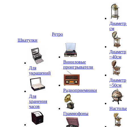
Диаметр
см
Ретро
Шкатулки
Диаметр
~40см
Виниловые
проигрыватели
Для
украшений
Диаметр
~50см
Радиоприемники
Для
хранения
часов
Настоль
Граммофоны