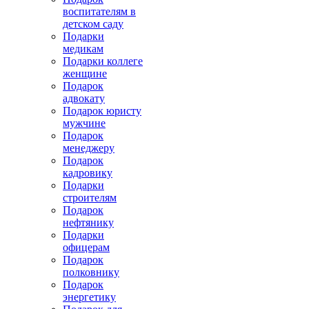
воспитателям в
детском саду
Подарки
медикам
Подарки коллеге
женщине
Подарок
адвокату
Подарок юристу
мужчине
Подарок
менеджеру
Подарок
кадровику
Подарки
строителям
Подарок
нефтянику
Подарки
офицерам
Подарок
полковнику
Подарок
энергетику