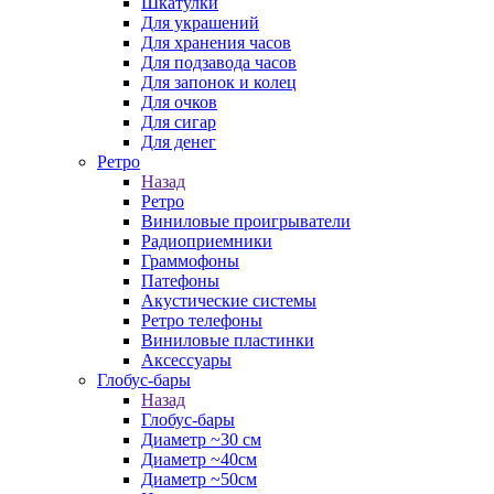
Шкатулки
Для украшений
Для хранения часов
Для подзавода часов
Для запонок и колец
Для очков
Для сигар
Для денег
Ретро
Назад
Ретро
Виниловые проигрыватели
Радиоприемники
Граммофоны
Патефоны
Акустические системы
Ретро телефоны
Виниловые пластинки
Аксессуары
Глобус-бары
Назад
Глобус-бары
Диаметр ~30 см
Диаметр ~40см
Диаметр ~50см