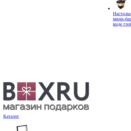
Настоль
мини-ба
виде гло
Каталог