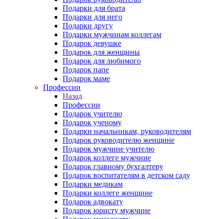
Подарки для брата
Подарки для него
Подарки другу
Подарки мужчинам коллегам
Подарок девушке
Подарок для женщины
Подарок для любимого
Подарок папе
Подарок маме
Профессии
Назад
Профессии
Подарок учителю
Подарок ученому
Подарки начальникам, руководителям
Подарок руководителю женщине
Подарок мужчине учителю
Подарок коллеге мужчине
Подарок главному бухгалтеру
Подарок воспитателям в детском саду
Подарки медикам
Подарки коллеге женщине
Подарок адвокату
Подарок юристу мужчине