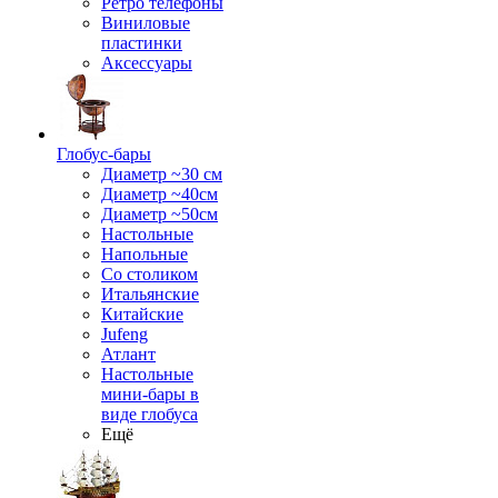
Ретро телефоны
Виниловые
пластинки
Аксессуары
Глобус-бары
Диаметр ~30 см
Диаметр ~40см
Диаметр ~50см
Настольные
Напольные
Со столиком
Итальянские
Китайские
Jufeng
Атлант
Настольные
мини-бары в
виде глобуса
Ещё