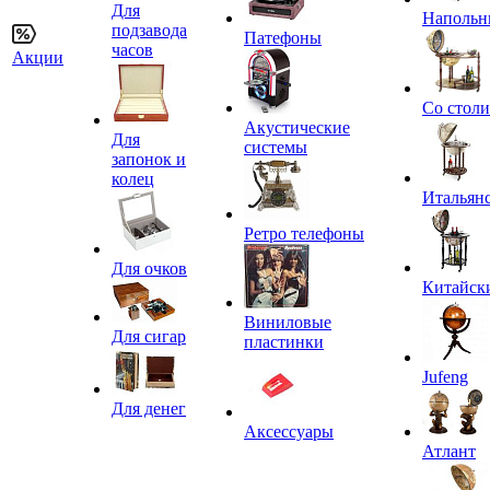
Для
Напольн
подзавода
Патефоны
часов
Акции
Со стол
Акустические
Для
системы
запонок и
колец
Итальян
Ретро телефоны
Для очков
Китайск
Виниловые
Для сигар
пластинки
Jufeng
Для денег
Аксессуары
Атлант