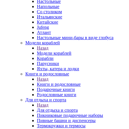
Настольные
Напольные
Со столиком
Итальянские
Китайские
Jufeng
Атлант
Настольные мини-бары в виде глобуса
Модели кораблей
Назад
Модели кораблей
Корабли
Парусники
Яхты, катера и лодки
Книги и родословные
Назад
Книги и родословные
Подарочные книги
Родословные книги
Для отдыха и спорта
Назад
Для отдыха и спорта
Пикниковые подарочные наборы
Пивные башни и диспенсеры
Термокружки и термосы