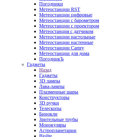
Погодники
Метеостанции RST
Метеостанции цифровые
Метеостанции с барометром
Метеостанции с проектором
Метеостанция с датчиком
Метеостанции настольные
Метеостанции настенные
Метеостанции Camry
Метеостанции для дома
ПогодникЪ
Гаджеты
Назад
Гаджеты
3D лампы
Лава-лампы
Плазменные шары
Конструкторы
3D ручки
Телескопы
Бинокли
Зрительные трубы
Монокуляры
Астропланетарии
Biolite