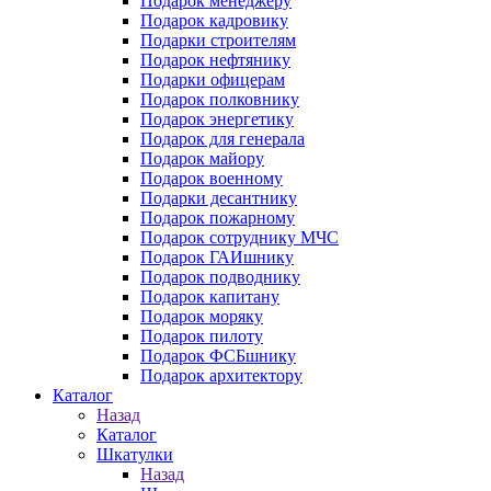
Подарок менеджеру
Подарок кадровику
Подарки строителям
Подарок нефтянику
Подарки офицерам
Подарок полковнику
Подарок энергетику
Подарок для генерала
Подарок майору
Подарок военному
Подарки десантнику
Подарок пожарному
Подарок сотруднику МЧС
Подарок ГАИшнику
Подарок подводнику
Подарок капитану
Подарок моряку
Подарок пилоту
Подарок ФСБшнику
Подарок архитектору
Каталог
Назад
Каталог
Шкатулки
Назад