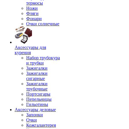
термосы
Ножи
Фляги
Фонари
Очки солнечные
Аксессуары для
курения
Набор трубокура
и трубки
Зажигалки
Зажигалки
сигарные
Зажигалки
трубочные
Портсигары
Пепельницы
Гильотины
Аксессуары деловые
Запонки
Очки
Кожгалантерея