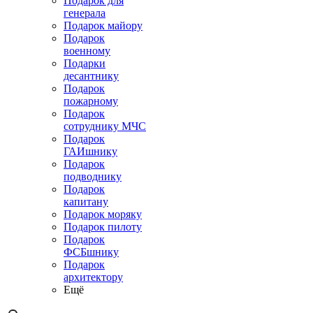
Подарок для
генерала
Подарок майору
Подарок
военному
Подарки
десантнику
Подарок
пожарному
Подарок
сотруднику МЧС
Подарок
ГАИшнику
Подарок
подводнику
Подарок
капитану
Подарок моряку
Подарок пилоту
Подарок
ФСБшнику
Подарок
архитектору
Ещё