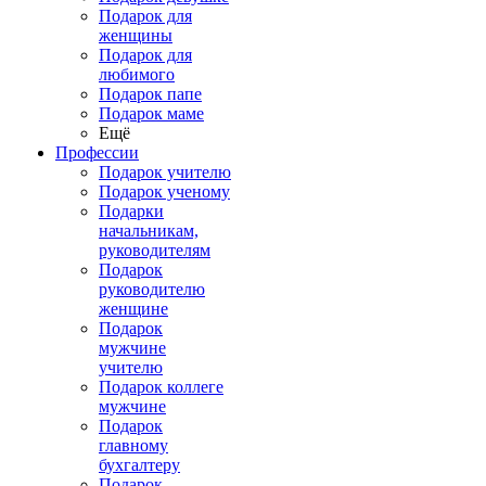
Подарок для
женщины
Подарок для
любимого
Подарок папе
Подарок маме
Ещё
Профессии
Подарок учителю
Подарок ученому
Подарки
начальникам,
руководителям
Подарок
руководителю
женщине
Подарок
мужчине
учителю
Подарок коллеге
мужчине
Подарок
главному
бухгалтеру
Подарок