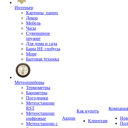
Интерьер
Картины, панно
Декор
Мебель
Часы
Сувенирное
оружие
Для дома и сада
Бары НЕ глобусы
Море
Бытовая техника
Метеоприборы
Термометры
Барометры
Погодники
Метеостанции
RST
Компани
Как купить
Метеостанции
Акции
Нов
цифровые
Клиентам
Пол
Метеостанции с