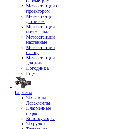
барометром
Метеостанции с
проектором
Метеостанция с
датчиком
Метеостанции
настольные
Метеостанции
настенные
Метеостанции
Camry
Метеостанции
для дома
ПогодникЪ
Ещё
Гаджеты
3D лампы
Лава-лампы
Плазменные
шары
Конструкторы
3D ручки
Телескопы