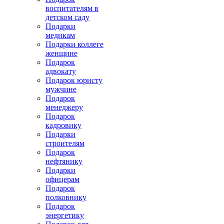
воспитателям в
детском саду
Подарки
медикам
Подарки коллеге
женщине
Подарок
адвокату
Подарок юристу
мужчине
Подарок
менеджеру
Подарок
кадровику
Подарки
строителям
Подарок
нефтянику
Подарки
офицерам
Подарок
полковнику
Подарок
энергетику