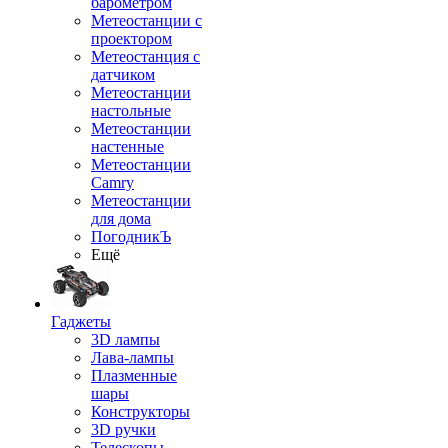
барометром
Метеостанции с
проектором
Метеостанция с
датчиком
Метеостанции
настольные
Метеостанции
настенные
Метеостанции
Camry
Метеостанции
для дома
ПогодникЪ
Ещё
Гаджеты
3D лампы
Лава-лампы
Плазменные
шары
Конструкторы
3D ручки
Телескопы