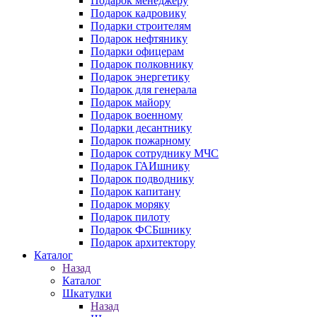
Подарок менеджеру
Подарок кадровику
Подарки строителям
Подарок нефтянику
Подарки офицерам
Подарок полковнику
Подарок энергетику
Подарок для генерала
Подарок майору
Подарок военному
Подарки десантнику
Подарок пожарному
Подарок сотруднику МЧС
Подарок ГАИшнику
Подарок подводнику
Подарок капитану
Подарок моряку
Подарок пилоту
Подарок ФСБшнику
Подарок архитектору
Каталог
Назад
Каталог
Шкатулки
Назад