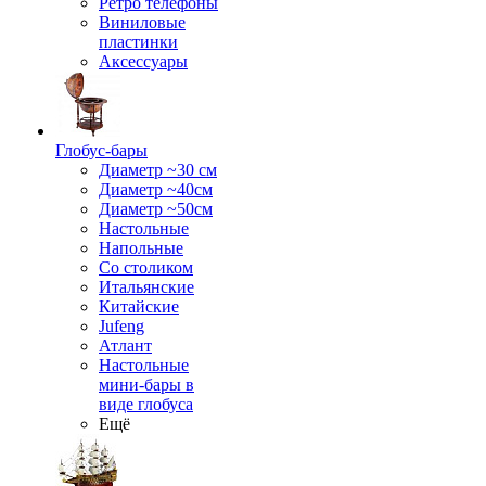
Ретро телефоны
Виниловые
пластинки
Аксессуары
Глобус-бары
Диаметр ~30 см
Диаметр ~40см
Диаметр ~50см
Настольные
Напольные
Со столиком
Итальянские
Китайские
Jufeng
Атлант
Настольные
мини-бары в
виде глобуса
Ещё