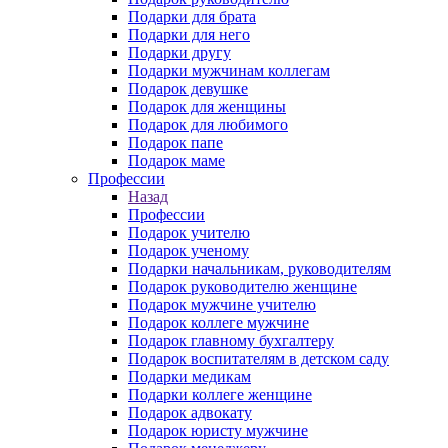
Подарки для брата
Подарки для него
Подарки другу
Подарки мужчинам коллегам
Подарок девушке
Подарок для женщины
Подарок для любимого
Подарок папе
Подарок маме
Профессии
Назад
Профессии
Подарок учителю
Подарок ученому
Подарки начальникам, руководителям
Подарок руководителю женщине
Подарок мужчине учителю
Подарок коллеге мужчине
Подарок главному бухгалтеру
Подарок воспитателям в детском саду
Подарки медикам
Подарки коллеге женщине
Подарок адвокату
Подарок юристу мужчине