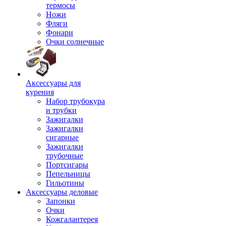
термосы
Ножи
Фляги
Фонари
Очки солнечные
Аксессуары для
курения
Набор трубокура
и трубки
Зажигалки
Зажигалки
сигарные
Зажигалки
трубочные
Портсигары
Пепельницы
Гильотины
Аксессуары деловые
Запонки
Очки
Кожгалантерея