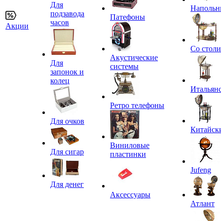
Для
Напольн
подзавода
Патефоны
часов
Акции
Со стол
Акустические
Для
системы
запонок и
колец
Итальян
Ретро телефоны
Для очков
Китайск
Виниловые
Для сигар
пластинки
Jufeng
Для денег
Аксессуары
Атлант