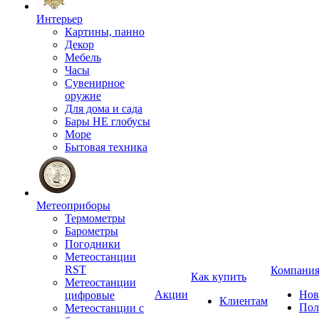
Интерьер
Картины, панно
Декор
Мебель
Часы
Сувенирное
оружие
Для дома и сада
Бары НЕ глобусы
Море
Бытовая техника
Метеоприборы
Термометры
Барометры
Погодники
Метеостанции
RST
Компани
Как купить
Метеостанции
Акции
Нов
цифровые
Клиентам
Пол
Метеостанции с