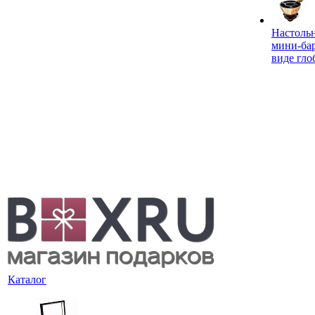
Настоль
мини-ба
виде гло
Каталог