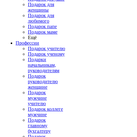
Подарок для
женщины
Подарок для
любимого
Подарок папе
Подарок маме
Ещё
Профессии
Подарок учителю
Подарок ученому
Подарки
начальникам,
руководителям
Подарок
руководителю
женщине
Подарок
мужчине
учителю
Подарок коллеге
мужчине
Подарок
главному
бухгалтеру
Подарок