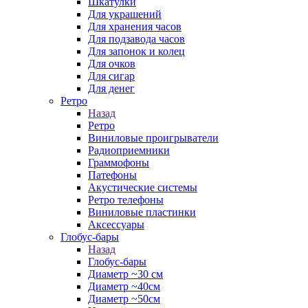
Шкатулки
Для украшений
Для хранения часов
Для подзавода часов
Для запонок и колец
Для очков
Для сигар
Для денег
Ретро
Назад
Ретро
Виниловые проигрыватели
Радиоприемники
Граммофоны
Патефоны
Акустические системы
Ретро телефоны
Виниловые пластинки
Аксессуары
Глобус-бары
Назад
Глобус-бары
Диаметр ~30 см
Диаметр ~40см
Диаметр ~50см