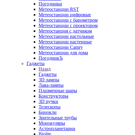
Погодники
Метеостанции RST
Метеостанции цифровые
Метеостанции с барометром
Метеостанции с проектором
Метеостанция с датчиком
Метеостанции настольные
Метеостанции настенные
Метеостанции Camry
Метеостанции для дома
ПогодникЪ
Гаджеты
Назад
Гаджеты
3D лампы
Лава-лампы
Плазменные шары
Конструкторы
3D ручки
Телескопы
Бинокли
Зрительные трубы
Монокуляры
Астропланетарии
Biolite