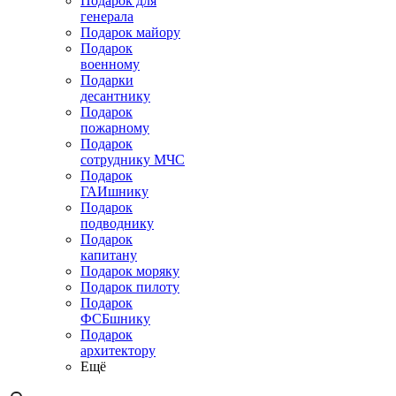
Подарок для
генерала
Подарок майору
Подарок
военному
Подарки
десантнику
Подарок
пожарному
Подарок
сотруднику МЧС
Подарок
ГАИшнику
Подарок
подводнику
Подарок
капитану
Подарок моряку
Подарок пилоту
Подарок
ФСБшнику
Подарок
архитектору
Ещё