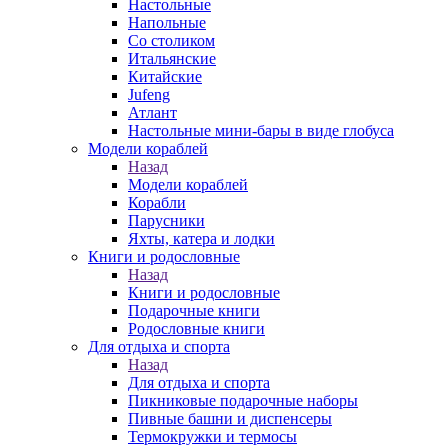
Настольные
Напольные
Со столиком
Итальянские
Китайские
Jufeng
Атлант
Настольные мини-бары в виде глобуса
Модели кораблей
Назад
Модели кораблей
Корабли
Парусники
Яхты, катера и лодки
Книги и родословные
Назад
Книги и родословные
Подарочные книги
Родословные книги
Для отдыха и спорта
Назад
Для отдыха и спорта
Пикниковые подарочные наборы
Пивные башни и диспенсеры
Термокружки и термосы