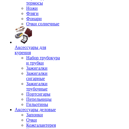
термосы
Ножи
Фляги
Фонари
Очки солнечные
Аксессуары для
курения
Набор трубокура
и трубки
Зажигалки
Зажигалки
сигарные
Зажигалки
трубочные
Портсигары
Пепельницы
Гильотины
Аксессуары деловые
Запонки
Очки
Кожгалантерея