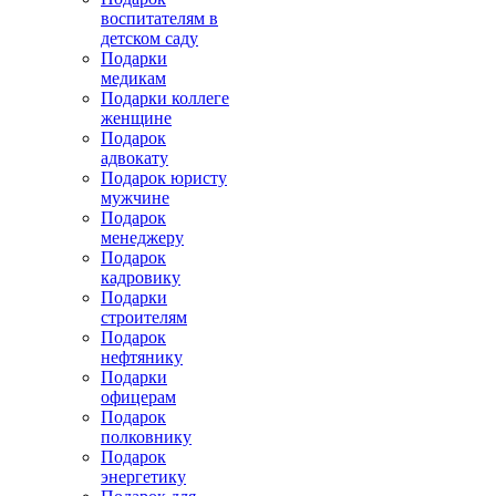
воспитателям в
детском саду
Подарки
медикам
Подарки коллеге
женщине
Подарок
адвокату
Подарок юристу
мужчине
Подарок
менеджеру
Подарок
кадровику
Подарки
строителям
Подарок
нефтянику
Подарки
офицерам
Подарок
полковнику
Подарок
энергетику