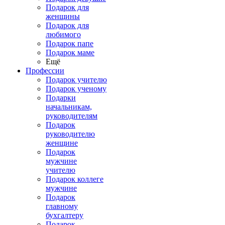
Подарок для
женщины
Подарок для
любимого
Подарок папе
Подарок маме
Ещё
Профессии
Подарок учителю
Подарок ученому
Подарки
начальникам,
руководителям
Подарок
руководителю
женщине
Подарок
мужчине
учителю
Подарок коллеге
мужчине
Подарок
главному
бухгалтеру
Подарок