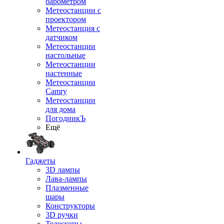
барометром
Метеостанции с
проектором
Метеостанция с
датчиком
Метеостанции
настольные
Метеостанции
настенные
Метеостанции
Camry
Метеостанции
для дома
ПогодникЪ
Ещё
Гаджеты
3D лампы
Лава-лампы
Плазменные
шары
Конструкторы
3D ручки
Телескопы