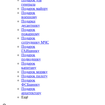
Подарок для
генерала
Подарок майору
Подарок
военному
Подарки
десантнику
Подарок
пожарному
Подарок
сотруднику МЧС
Подарок
ГАИшнику
Подарок
подводнику
Подарок
капитану
Подарок моряку
Подарок пилоту
Подарок
ФСБшнику
Подарок
архитектору
Ещё