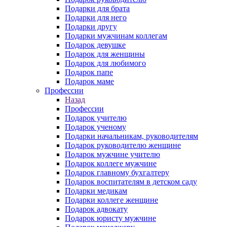
Подарки для брата
Подарки для него
Подарки другу
Подарки мужчинам коллегам
Подарок девушке
Подарок для женщины
Подарок для любимого
Подарок папе
Подарок маме
Профессии
Назад
Профессии
Подарок учителю
Подарок ученому
Подарки начальникам, руководителям
Подарок руководителю женщине
Подарок мужчине учителю
Подарок коллеге мужчине
Подарок главному бухгалтеру
Подарок воспитателям в детском саду
Подарки медикам
Подарки коллеге женщине
Подарок адвокату
Подарок юристу мужчине