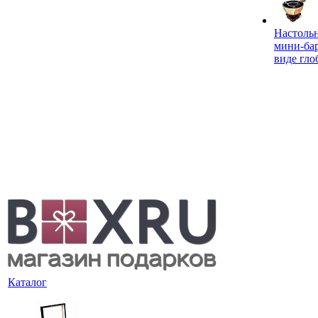
Настоль
мини-ба
виде гло
Каталог