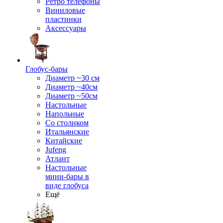
Ретро телефоны
Виниловые
пластинки
Аксессуары
Глобус-бары
Диаметр ~30 см
Диаметр ~40см
Диаметр ~50см
Настольные
Напольные
Со столиком
Итальянские
Китайские
Jufeng
Атлант
Настольные
мини-бары в
виде глобуса
Ещё