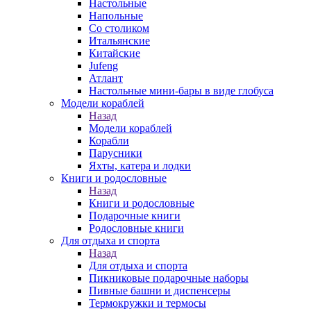
Настольные
Напольные
Со столиком
Итальянские
Китайские
Jufeng
Атлант
Настольные мини-бары в виде глобуса
Модели кораблей
Назад
Модели кораблей
Корабли
Парусники
Яхты, катера и лодки
Книги и родословные
Назад
Книги и родословные
Подарочные книги
Родословные книги
Для отдыха и спорта
Назад
Для отдыха и спорта
Пикниковые подарочные наборы
Пивные башни и диспенсеры
Термокружки и термосы