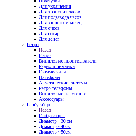
Шкатулки
Для украшений
Для хранения часов
Для подзавода часов
Для запонок и колец
Для очков
Для сигар
Для денег
Ретро
Назад
Ретро
Виниловые проигрыватели
Радиоприемники
Граммофоны
Патефоны
Акустические системы
Ретро телефоны
Виниловые пластинки
Аксессуары
Глобус-бары
Назад
Глобус-бары
Диаметр ~30 см
Диаметр ~40см
Диаметр ~50см