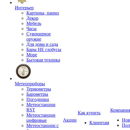
Интерьер
Картины, панно
Декор
Мебель
Часы
Сувенирное
оружие
Для дома и сада
Бары НЕ глобусы
Море
Бытовая техника
Метеоприборы
Термометры
Барометры
Погодники
Метеостанции
RST
Компани
Как купить
Метеостанции
Акции
Нов
цифровые
Клиентам
Пол
Метеостанции с