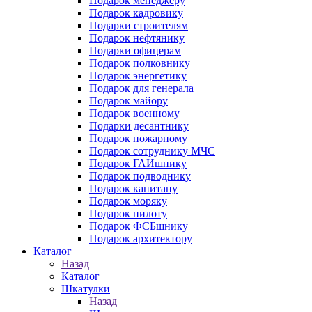
Подарок менеджеру
Подарок кадровику
Подарки строителям
Подарок нефтянику
Подарки офицерам
Подарок полковнику
Подарок энергетику
Подарок для генерала
Подарок майору
Подарок военному
Подарки десантнику
Подарок пожарному
Подарок сотруднику МЧС
Подарок ГАИшнику
Подарок подводнику
Подарок капитану
Подарок моряку
Подарок пилоту
Подарок ФСБшнику
Подарок архитектору
Каталог
Назад
Каталог
Шкатулки
Назад