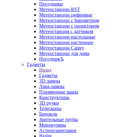
Погодники
Метеостанции RST
Метеостанции цифровые
Метеостанции с барометром
Метеостанции с проектором
Метеостанция с датчиком
Метеостанции настольные
Метеостанции настенные
Метеостанции Camry
Метеостанции для дома
ПогодникЪ
Гаджеты
Назад
Гаджеты
3D лампы
Лава-лампы
Плазменные шары
Конструкторы
3D ручки
Телескопы
Бинокли
Зрительные трубы
Монокуляры
Астропланетарии
Biolite