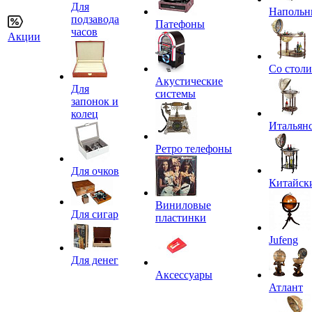
Для
Напольн
подзавода
Патефоны
часов
Акции
Со стол
Акустические
Для
системы
запонок и
колец
Итальян
Ретро телефоны
Для очков
Китайск
Виниловые
Для сигар
пластинки
Jufeng
Для денег
Аксессуары
Атлант