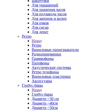
Шкатулки
Для украшений
Для хранения часов
Для подзавода часов
Для запонок и колец
Для очков
Для сигар
Для денег
Ретро
Назад
Ретро
Виниловые проигрыватели
Радиоприемники
Граммофоны
Патефоны
Акустические системы
Ретро телефоны
Виниловые пластинки
Аксессуары
Глобус-бары
Назад
Глобус-бары
Диаметр ~30 см
Диаметр ~40см
Диаметр ~50см