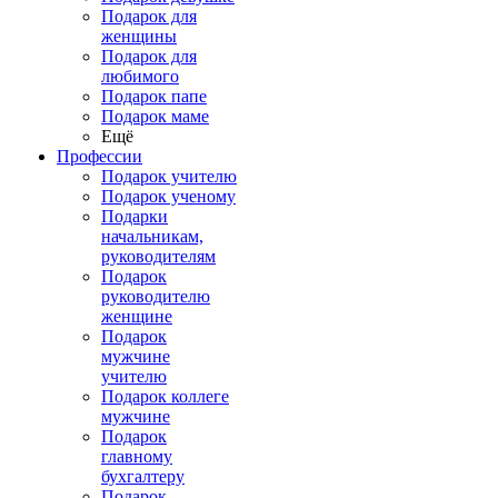
Подарок для
женщины
Подарок для
любимого
Подарок папе
Подарок маме
Ещё
Профессии
Подарок учителю
Подарок ученому
Подарки
начальникам,
руководителям
Подарок
руководителю
женщине
Подарок
мужчине
учителю
Подарок коллеге
мужчине
Подарок
главному
бухгалтеру
Подарок