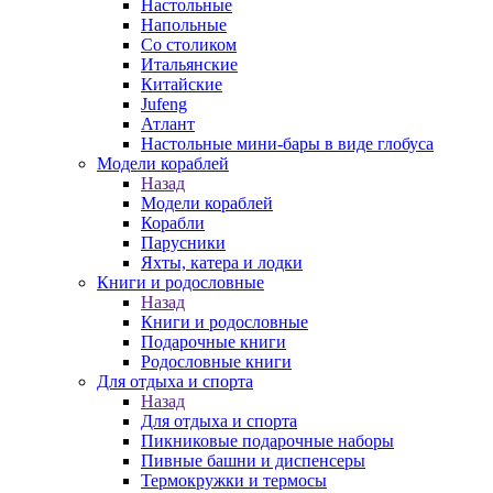
Настольные
Напольные
Со столиком
Итальянские
Китайские
Jufeng
Атлант
Настольные мини-бары в виде глобуса
Модели кораблей
Назад
Модели кораблей
Корабли
Парусники
Яхты, катера и лодки
Книги и родословные
Назад
Книги и родословные
Подарочные книги
Родословные книги
Для отдыха и спорта
Назад
Для отдыха и спорта
Пикниковые подарочные наборы
Пивные башни и диспенсеры
Термокружки и термосы