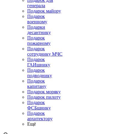
Подарок для
генерала
Подарок майору
Подарок
военному
Подарки
десантнику
Подарок
пожарному
Подарок
сотруднику МЧС
Подарок
ГАИшнику
Подарок
подводнику
Подарок
капитану
Подарок моряку
Подарок пилоту
Подарок
ФСБшнику
Подарок
архитектору
Ещё