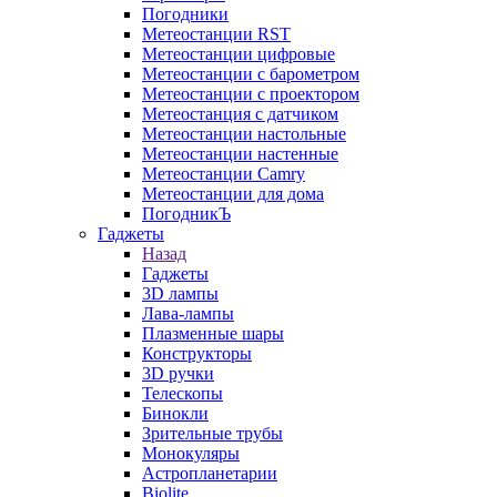
Погодники
Метеостанции RST
Метеостанции цифровые
Метеостанции с барометром
Метеостанции с проектором
Метеостанция с датчиком
Метеостанции настольные
Метеостанции настенные
Метеостанции Camry
Метеостанции для дома
ПогодникЪ
Гаджеты
Назад
Гаджеты
3D лампы
Лава-лампы
Плазменные шары
Конструкторы
3D ручки
Телескопы
Бинокли
Зрительные трубы
Монокуляры
Астропланетарии
Biolite