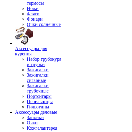
термосы
Ножи
Фляги
Фонари
Очки солнечные
Аксессуары для
курения
Набор трубокура
и трубки
Зажигалки
Зажигалки
сигарные
Зажигалки
трубочные
Портсигары
Пепельницы
Гильотины
Аксессуары деловые
Запонки
Очки
Кожгалантерея