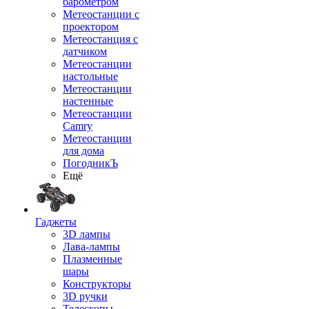
барометром
Метеостанции с
проектором
Метеостанция с
датчиком
Метеостанции
настольные
Метеостанции
настенные
Метеостанции
Camry
Метеостанции
для дома
ПогодникЪ
Ещё
Гаджеты
3D лампы
Лава-лампы
Плазменные
шары
Конструкторы
3D ручки
Телескопы