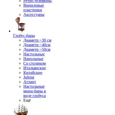
Ретро телефоны
Виниловые
пластинки
Аксессуары
Глобус-бары
Диаметр ~30 см
Диаметр ~40см
Диаметр ~50см
Настольные
Напольные
Со столиком
Итальянские
Китайские
Jufeng
Атлант
Настольные
мини-бары в
виде глобуса
Ещё