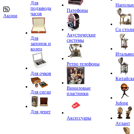
Для
Напольн
подзавода
Патефоны
часов
Акции
Со стол
Акустические
Для
системы
запонок и
колец
Итальян
Ретро телефоны
Для очков
Китайск
Виниловые
Для сигар
пластинки
Jufeng
Для денег
Аксессуары
Атлант