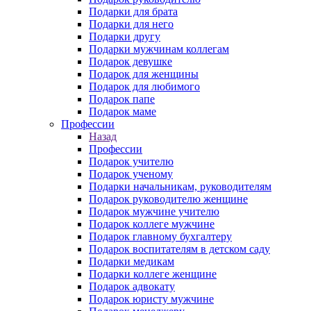
Подарки для брата
Подарки для него
Подарки другу
Подарки мужчинам коллегам
Подарок девушке
Подарок для женщины
Подарок для любимого
Подарок папе
Подарок маме
Профессии
Назад
Профессии
Подарок учителю
Подарок ученому
Подарки начальникам, руководителям
Подарок руководителю женщине
Подарок мужчине учителю
Подарок коллеге мужчине
Подарок главному бухгалтеру
Подарок воспитателям в детском саду
Подарки медикам
Подарки коллеге женщине
Подарок адвокату
Подарок юристу мужчине