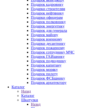
Подарок менеджеру
Подарок кадровику
Подарки строителям
Подарок нефтянику
Подарки офицерам
Подарок полковнику
Подарок энергетику
Подарок для генерала
Подарок майору
Подарок военному
Подарки десантнику
Подарок пожарному
Подарок сотруднику МЧС
Подарок ГАИшнику
Подарок подводнику
Подарок капитану
Подарок моряку
Подарок пилоту
Подарок ФСБшнику
Подарок архитектору
Каталог
Назад
Каталог
Шкатулки
Назад