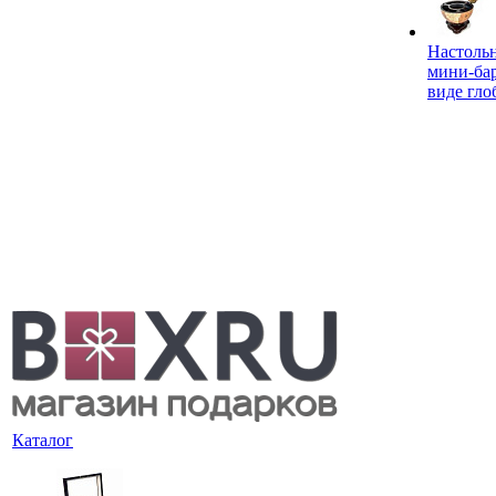
Настоль
мини-ба
виде гло
Каталог