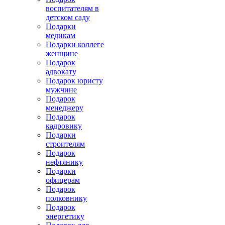
воспитателям в
детском саду
Подарки
медикам
Подарки коллеге
женщине
Подарок
адвокату
Подарок юристу
мужчине
Подарок
менеджеру
Подарок
кадровику
Подарки
строителям
Подарок
нефтянику
Подарки
офицерам
Подарок
полковнику
Подарок
энергетику