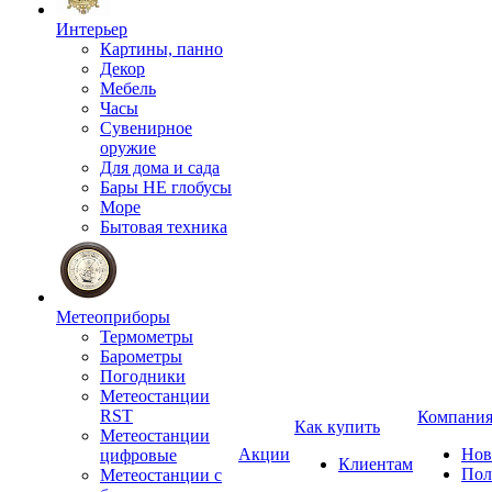
Интерьер
Картины, панно
Декор
Мебель
Часы
Сувенирное
оружие
Для дома и сада
Бары НЕ глобусы
Море
Бытовая техника
Метеоприборы
Термометры
Барометры
Погодники
Метеостанции
RST
Компани
Как купить
Метеостанции
Акции
Нов
цифровые
Клиентам
Пол
Метеостанции с