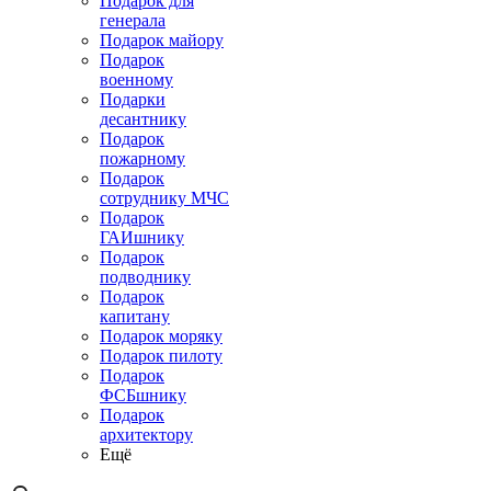
Подарок для
генерала
Подарок майору
Подарок
военному
Подарки
десантнику
Подарок
пожарному
Подарок
сотруднику МЧС
Подарок
ГАИшнику
Подарок
подводнику
Подарок
капитану
Подарок моряку
Подарок пилоту
Подарок
ФСБшнику
Подарок
архитектору
Ещё