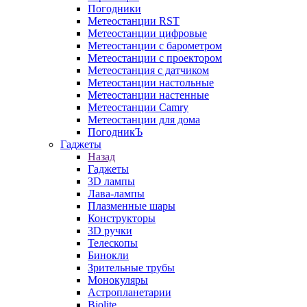
Погодники
Метеостанции RST
Метеостанции цифровые
Метеостанции с барометром
Метеостанции с проектором
Метеостанция с датчиком
Метеостанции настольные
Метеостанции настенные
Метеостанции Camry
Метеостанции для дома
ПогодникЪ
Гаджеты
Назад
Гаджеты
3D лампы
Лава-лампы
Плазменные шары
Конструкторы
3D ручки
Телескопы
Бинокли
Зрительные трубы
Монокуляры
Астропланетарии
Biolite