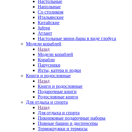
Настольные
Напольные
Со столиком
Итальянские
Китайские
Jufeng
Атлант
Настольные мини-бары в виде глобуса
Модели кораблей
Назад
Модели кораблей
Корабли
Парусники
Яхты, катера и лодки
Книги и родословные
Назад
Книги и родословные
Подарочные книги
Родословные книги
Для отдыха и спорта
Назад
Для отдыха и спорта
Пикниковые подарочные наборы
Пивные башни и диспенсеры
Термокружки и термосы