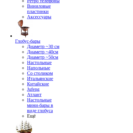
Ретро телефоны
Виниловые
пластинки
Аксессуары
Глобус-бары
Диаметр ~30 см
Диаметр ~40см
Диаметр ~50см
Настольные
Напольные
Со столиком
Итальянские
Китайские
Jufeng
Атлант
Настольные
мини-бары в
виде глобуса
Ещё