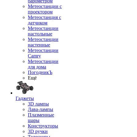
барометром
Метеостанции с
проектором
Метеостанция с
датчиком
Метеостанции
настольные
Метеостанции
настенные
Метеостанции
Camry
Метеостанции
для дома
ПогодникЪ
Ещё
Гаджеты
3D лампы
Лава-лампы
Плазменные
шары
Конструкторы
3D ручки
Телескопы