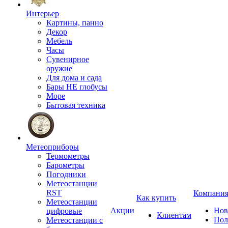
Интерьер
Картины, панно
Декор
Мебель
Часы
Сувенирное
оружие
Для дома и сада
Бары НЕ глобусы
Море
Бытовая техника
Метеоприборы
Термометры
Барометры
Погодники
Метеостанции
RST
Компани
Как купить
Метеостанции
Акции
Нов
цифровые
Клиентам
Пол
Метеостанции с