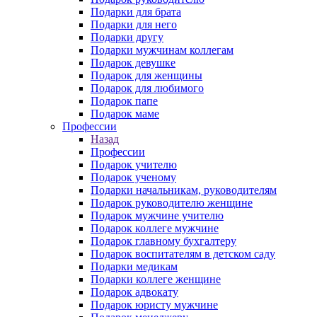
Подарки для брата
Подарки для него
Подарки другу
Подарки мужчинам коллегам
Подарок девушке
Подарок для женщины
Подарок для любимого
Подарок папе
Подарок маме
Профессии
Назад
Профессии
Подарок учителю
Подарок ученому
Подарки начальникам, руководителям
Подарок руководителю женщине
Подарок мужчине учителю
Подарок коллеге мужчине
Подарок главному бухгалтеру
Подарок воспитателям в детском саду
Подарки медикам
Подарки коллеге женщине
Подарок адвокату
Подарок юристу мужчине