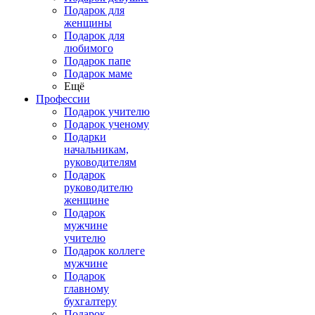
Подарок для
женщины
Подарок для
любимого
Подарок папе
Подарок маме
Ещё
Профессии
Подарок учителю
Подарок ученому
Подарки
начальникам,
руководителям
Подарок
руководителю
женщине
Подарок
мужчине
учителю
Подарок коллеге
мужчине
Подарок
главному
бухгалтеру
Подарок