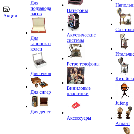
Для
Напольн
подзавода
Патефоны
часов
Акции
Со стол
Акустические
Для
системы
запонок и
колец
Итальян
Ретро телефоны
Для очков
Китайск
Виниловые
Для сигар
пластинки
Jufeng
Для денег
Аксессуары
Атлант