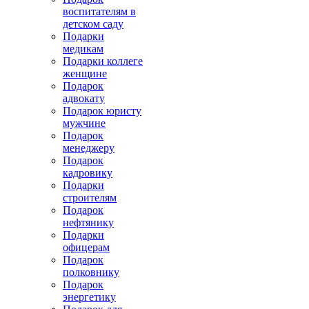
воспитателям в
детском саду
Подарки
медикам
Подарки коллеге
женщине
Подарок
адвокату
Подарок юристу
мужчине
Подарок
менеджеру
Подарок
кадровику
Подарки
строителям
Подарок
нефтянику
Подарки
офицерам
Подарок
полковнику
Подарок
энергетику