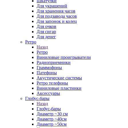
Шкатулки
Для украшений
Для хранения часов
Для подзавода часов
Для запонок и колец
Для очков
Для сигар
Для денег
Ретро
Назад
Ретро
Виниловые проигрыватели
Радиоприемники
Граммофоны
Патефоны
Акустические системы
Ретро телефоны
Виниловые пластинки
Аксессуары
Глобус-бары
Назад
Глобус-бары
Диаметр ~30 см
Диаметр ~40см
Диаметр ~50см