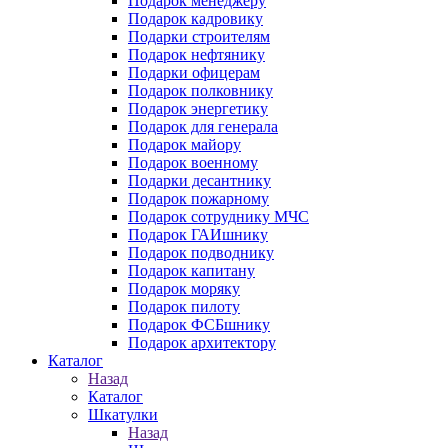
Подарок менеджеру
Подарок кадровику
Подарки строителям
Подарок нефтянику
Подарки офицерам
Подарок полковнику
Подарок энергетику
Подарок для генерала
Подарок майору
Подарок военному
Подарки десантнику
Подарок пожарному
Подарок сотруднику МЧС
Подарок ГАИшнику
Подарок подводнику
Подарок капитану
Подарок моряку
Подарок пилоту
Подарок ФСБшнику
Подарок архитектору
Каталог
Назад
Каталог
Шкатулки
Назад