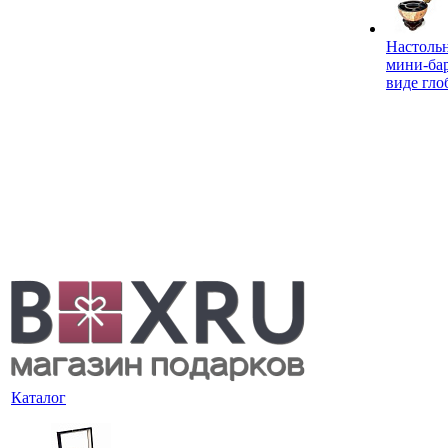
Настоль
мини-ба
виде гло
Каталог