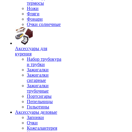
термосы
Ножи
Фляги
Фонари
Очки солнечные
Аксессуары для
курения
Набор трубокура
и трубки
Зажигалки
Зажигалки
сигарные
Зажигалки
трубочные
Портсигары
Пепельницы
Гильотины
Аксессуары деловые
Запонки
Очки
Кожгалантерея