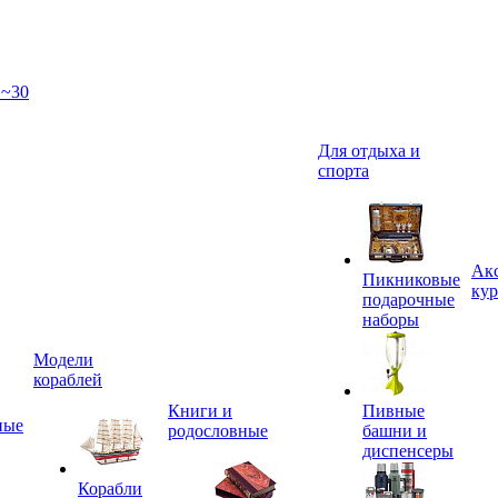
 ~30
Для отдыха и
спорта
Акс
Пикниковые
кур
подарочные
наборы
Модели
кораблей
Книги и
Пивные
ные
родословные
башни и
диспенсеры
Корабли