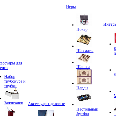
Игры
Интерь
Покер
К
Шахматы
п
ессуары для
Шашки
ения
Д
Набор
трубокура и
трубки
Нарды
М
Зажигалки
Аксессуары деловые
Настольный
футбол