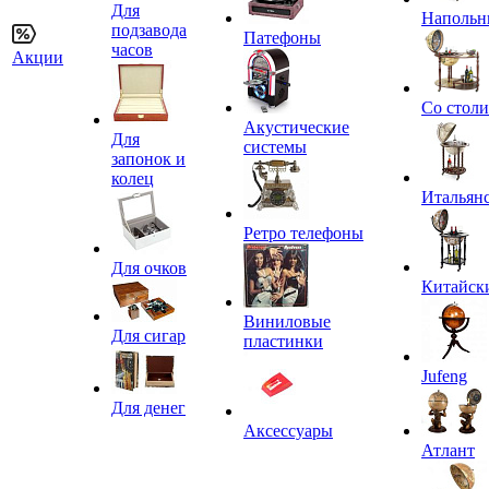
Для
Напольн
подзавода
Патефоны
часов
Акции
Со стол
Акустические
Для
системы
запонок и
колец
Итальян
Ретро телефоны
Для очков
Китайск
Виниловые
Для сигар
пластинки
Jufeng
Для денег
Аксессуары
Атлант