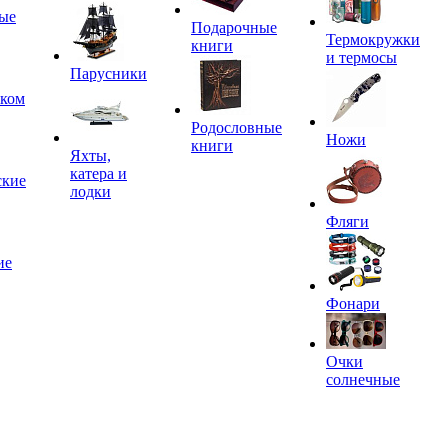
ые
Подарочные
Термокружки
книги
и термосы
Парусники
иком
Родословные
Ножи
книги
Яхты,
катера и
ские
лодки
Фляги
ие
Фонари
Очки
солнечные