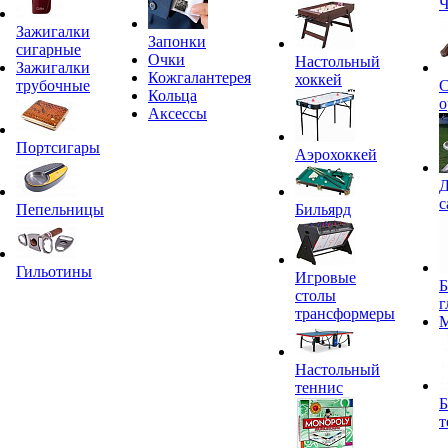
Ч
Зажигалки
Запонки
сигарные
Очки
Настольный
Зажигалки
Кожгалантерея
хоккей
трубочные
С
Кольца
о
Аксессы
Портсигары
Аэрохоккей
Д
с
Пепельницы
Бильярд
Гильотины
Игровые
Б
столы
г
трансформеры
Настольный
теннис
Б
т