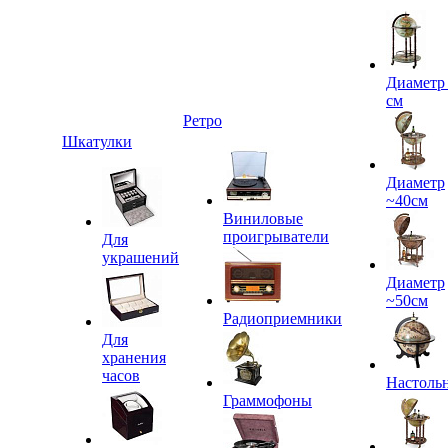
Диаметр
см
Ретро
Шкатулки
Диаметр
~40см
Виниловые
проигрыватели
Для
украшений
Диаметр
~50см
Радиоприемники
Для
хранения
часов
Настоль
Граммофоны