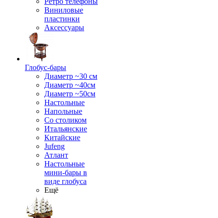
Ретро телефоны
Виниловые
пластинки
Аксессуары
Глобус-бары
Диаметр ~30 см
Диаметр ~40см
Диаметр ~50см
Настольные
Напольные
Со столиком
Итальянские
Китайские
Jufeng
Атлант
Настольные
мини-бары в
виде глобуса
Ещё