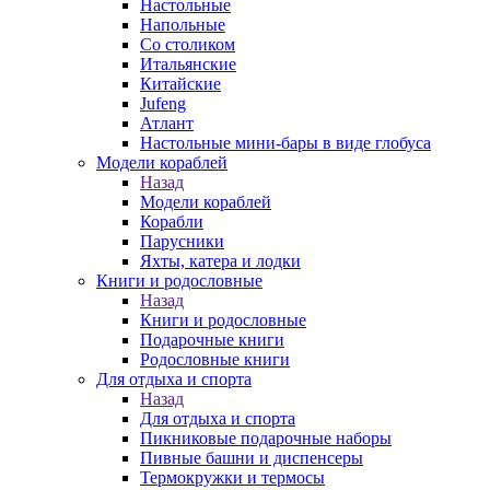
Настольные
Напольные
Со столиком
Итальянские
Китайские
Jufeng
Атлант
Настольные мини-бары в виде глобуса
Модели кораблей
Назад
Модели кораблей
Корабли
Парусники
Яхты, катера и лодки
Книги и родословные
Назад
Книги и родословные
Подарочные книги
Родословные книги
Для отдыха и спорта
Назад
Для отдыха и спорта
Пикниковые подарочные наборы
Пивные башни и диспенсеры
Термокружки и термосы