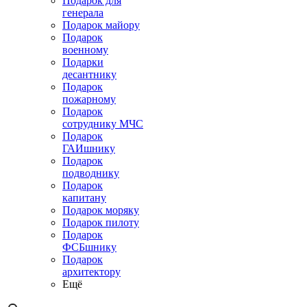
Подарок для
генерала
Подарок майору
Подарок
военному
Подарки
десантнику
Подарок
пожарному
Подарок
сотруднику МЧС
Подарок
ГАИшнику
Подарок
подводнику
Подарок
капитану
Подарок моряку
Подарок пилоту
Подарок
ФСБшнику
Подарок
архитектору
Ещё