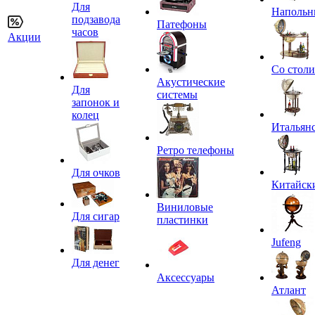
Для
Напольн
подзавода
Патефоны
часов
Акции
Со стол
Акустические
Для
системы
запонок и
колец
Итальян
Ретро телефоны
Для очков
Китайск
Виниловые
Для сигар
пластинки
Jufeng
Для денег
Аксессуары
Атлант