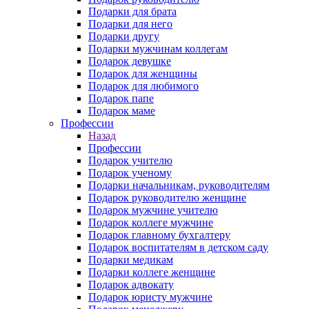
Подарки для брата
Подарки для него
Подарки другу
Подарки мужчинам коллегам
Подарок девушке
Подарок для женщины
Подарок для любимого
Подарок папе
Подарок маме
Профессии
Назад
Профессии
Подарок учителю
Подарок ученому
Подарки начальникам, руководителям
Подарок руководителю женщине
Подарок мужчине учителю
Подарок коллеге мужчине
Подарок главному бухгалтеру
Подарок воспитателям в детском саду
Подарки медикам
Подарки коллеге женщине
Подарок адвокату
Подарок юристу мужчине