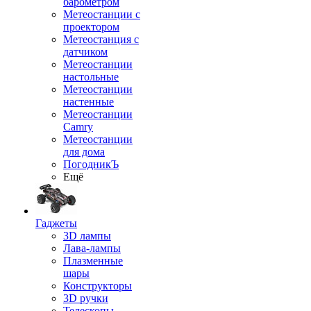
барометром
Метеостанции с
проектором
Метеостанция с
датчиком
Метеостанции
настольные
Метеостанции
настенные
Метеостанции
Camry
Метеостанции
для дома
ПогодникЪ
Ещё
Гаджеты
3D лампы
Лава-лампы
Плазменные
шары
Конструкторы
3D ручки
Телескопы