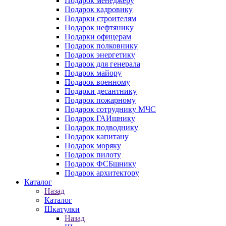
Подарок менеджеру
Подарок кадровику
Подарки строителям
Подарок нефтянику
Подарки офицерам
Подарок полковнику
Подарок энергетику
Подарок для генерала
Подарок майору
Подарок военному
Подарки десантнику
Подарок пожарному
Подарок сотруднику МЧС
Подарок ГАИшнику
Подарок подводнику
Подарок капитану
Подарок моряку
Подарок пилоту
Подарок ФСБшнику
Подарок архитектору
Каталог
Назад
Каталог
Шкатулки
Назад