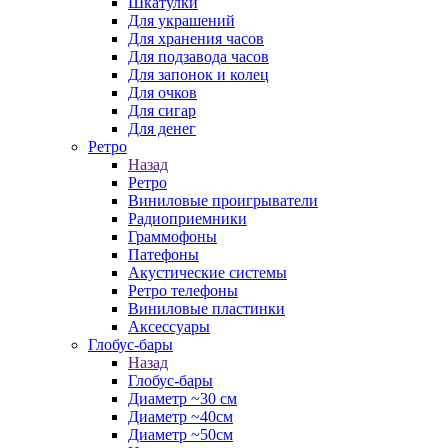
Шкатулки
Для украшений
Для хранения часов
Для подзавода часов
Для запонок и колец
Для очков
Для сигар
Для денег
Ретро
Назад
Ретро
Виниловые проигрыватели
Радиоприемники
Граммофоны
Патефоны
Акустические системы
Ретро телефоны
Виниловые пластинки
Аксессуары
Глобус-бары
Назад
Глобус-бары
Диаметр ~30 см
Диаметр ~40см
Диаметр ~50см