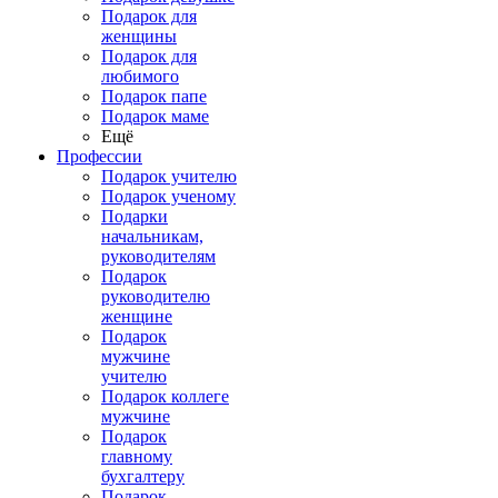
Подарок для
женщины
Подарок для
любимого
Подарок папе
Подарок маме
Ещё
Профессии
Подарок учителю
Подарок ученому
Подарки
начальникам,
руководителям
Подарок
руководителю
женщине
Подарок
мужчине
учителю
Подарок коллеге
мужчине
Подарок
главному
бухгалтеру
Подарок