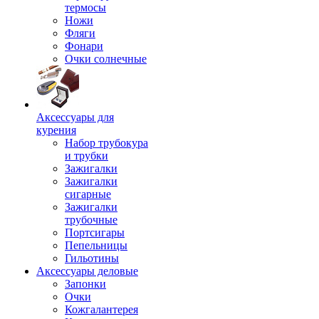
термосы
Ножи
Фляги
Фонари
Очки солнечные
Аксессуары для
курения
Набор трубокура
и трубки
Зажигалки
Зажигалки
сигарные
Зажигалки
трубочные
Портсигары
Пепельницы
Гильотины
Аксессуары деловые
Запонки
Очки
Кожгалантерея