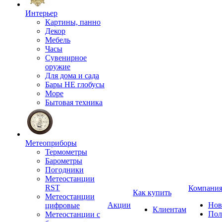
Интерьер
Картины, панно
Декор
Мебель
Часы
Сувенирное
оружие
Для дома и сада
Бары НЕ глобусы
Море
Бытовая техника
Метеоприборы
Термометры
Барометры
Погодники
Метеостанции
RST
Компани
Как купить
Метеостанции
Акции
Нов
цифровые
Клиентам
Пол
Метеостанции с