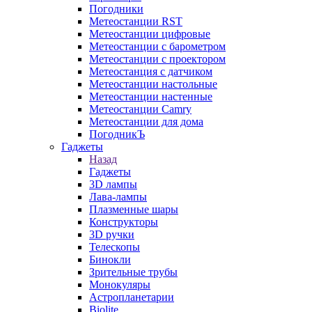
Погодники
Метеостанции RST
Метеостанции цифровые
Метеостанции с барометром
Метеостанции с проектором
Метеостанция с датчиком
Метеостанции настольные
Метеостанции настенные
Метеостанции Camry
Метеостанции для дома
ПогодникЪ
Гаджеты
Назад
Гаджеты
3D лампы
Лава-лампы
Плазменные шары
Конструкторы
3D ручки
Телескопы
Бинокли
Зрительные трубы
Монокуляры
Астропланетарии
Biolite