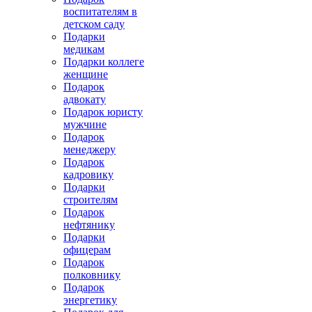
воспитателям в
детском саду
Подарки
медикам
Подарки коллеге
женщине
Подарок
адвокату
Подарок юристу
мужчине
Подарок
менеджеру
Подарок
кадровику
Подарки
строителям
Подарок
нефтянику
Подарки
офицерам
Подарок
полковнику
Подарок
энергетику