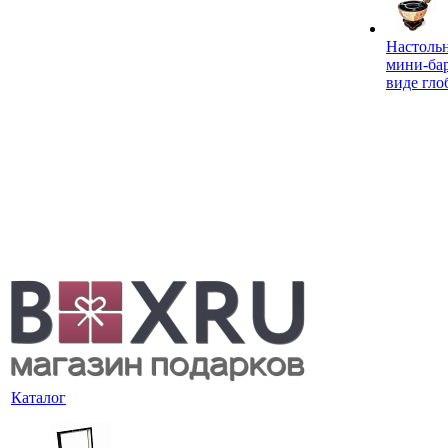
Настоль
мини-ба
виде гло
Каталог