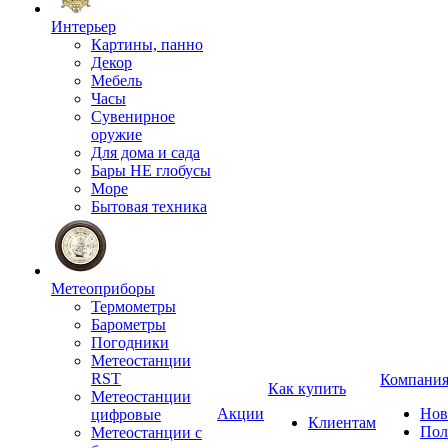
Интерьер
Картины, панно
Декор
Мебель
Часы
Сувенирное
оружие
Для дома и сада
Бары НЕ глобусы
Море
Бытовая техника
Метеоприборы
Термометры
Барометры
Погодники
Метеостанции
RST
Компани
Как купить
Метеостанции
Акции
Нов
цифровые
Клиентам
Пол
Метеостанции с