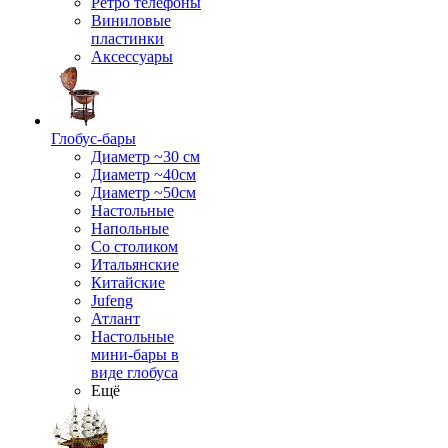
Ретро телефоны
Виниловые
пластинки
Аксессуары
Глобус-бары
Диаметр ~30 см
Диаметр ~40см
Диаметр ~50см
Настольные
Напольные
Со столиком
Итальянские
Китайские
Jufeng
Атлант
Настольные
мини-бары в
виде глобуса
Ещё