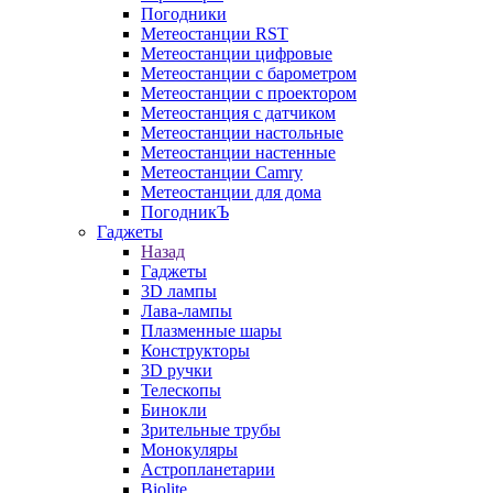
Погодники
Метеостанции RST
Метеостанции цифровые
Метеостанции с барометром
Метеостанции с проектором
Метеостанция с датчиком
Метеостанции настольные
Метеостанции настенные
Метеостанции Camry
Метеостанции для дома
ПогодникЪ
Гаджеты
Назад
Гаджеты
3D лампы
Лава-лампы
Плазменные шары
Конструкторы
3D ручки
Телескопы
Бинокли
Зрительные трубы
Монокуляры
Астропланетарии
Biolite