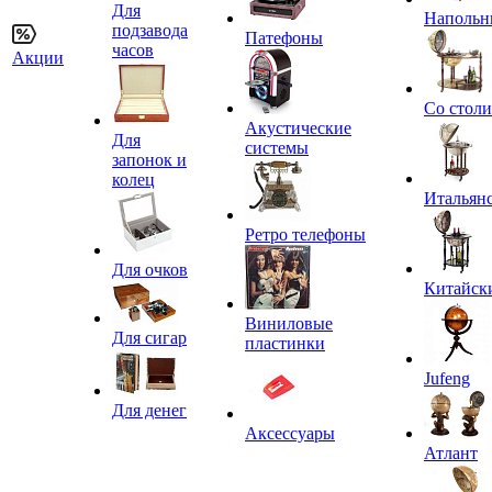
Для
Напольн
подзавода
Патефоны
часов
Акции
Со стол
Акустические
Для
системы
запонок и
колец
Итальян
Ретро телефоны
Для очков
Китайск
Виниловые
Для сигар
пластинки
Jufeng
Для денег
Аксессуары
Атлант