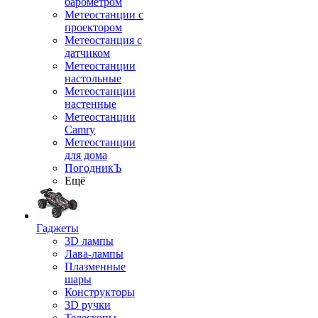
барометром
Метеостанции с
проектором
Метеостанция с
датчиком
Метеостанции
настольные
Метеостанции
настенные
Метеостанции
Camry
Метеостанции
для дома
ПогодникЪ
Ещё
Гаджеты
3D лампы
Лава-лампы
Плазменные
шары
Конструкторы
3D ручки
Телескопы