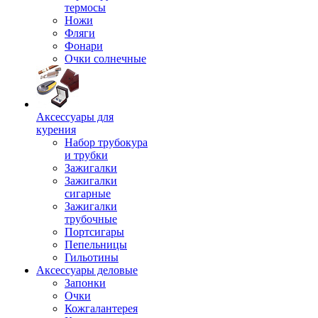
термосы
Ножи
Фляги
Фонари
Очки солнечные
Аксессуары для
курения
Набор трубокура
и трубки
Зажигалки
Зажигалки
сигарные
Зажигалки
трубочные
Портсигары
Пепельницы
Гильотины
Аксессуары деловые
Запонки
Очки
Кожгалантерея