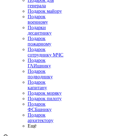
Подарок для
генерала
Подарок майору
Подарок
военному
Подарки
десантнику
Подарок
пожарному
Подарок
сотруднику МЧС
Подарок
ГАИшнику
Подарок
подводнику
Подарок
капитану
Подарок моряку
Подарок пилоту
Подарок
ФСБшнику
Подарок
архитектору
Ещё