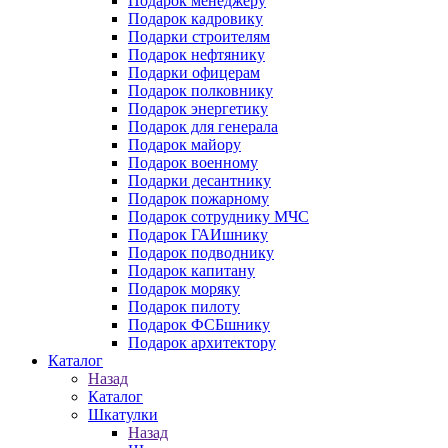
Подарок менеджеру
Подарок кадровику
Подарки строителям
Подарок нефтянику
Подарки офицерам
Подарок полковнику
Подарок энергетику
Подарок для генерала
Подарок майору
Подарок военному
Подарки десантнику
Подарок пожарному
Подарок сотруднику МЧС
Подарок ГАИшнику
Подарок подводнику
Подарок капитану
Подарок моряку
Подарок пилоту
Подарок ФСБшнику
Подарок архитектору
Каталог
Назад
Каталог
Шкатулки
Назад