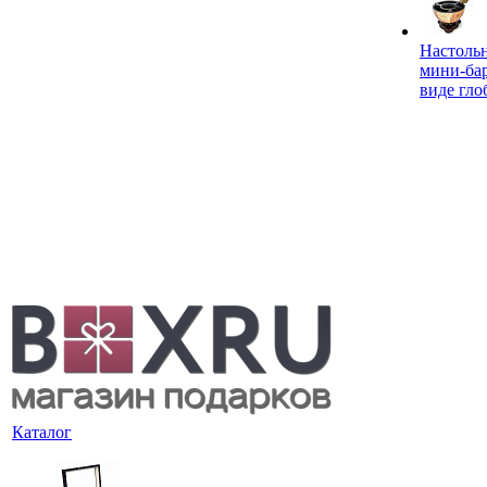
Настоль
мини-ба
виде гло
Каталог