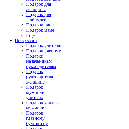
Подарок для
женщины
Подарок для
любимого
Подарок папе
Подарок маме
Ещё
Профессии
Подарок учителю
Подарок ученому
Подарки
начальникам,
руководителям
Подарок
руководителю
женщине
Подарок
мужчине
учителю
Подарок коллеге
мужчине
Подарок
главному
бухгалтеру
Подарок