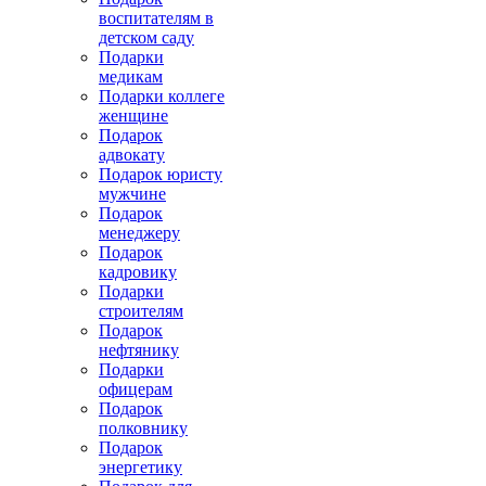
воспитателям в
детском саду
Подарки
медикам
Подарки коллеге
женщине
Подарок
адвокату
Подарок юристу
мужчине
Подарок
менеджеру
Подарок
кадровику
Подарки
строителям
Подарок
нефтянику
Подарки
офицерам
Подарок
полковнику
Подарок
энергетику