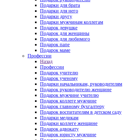
Подарки для брата
Подарки для него
Подарки другу
Подарки мужчинам коллегам
Подарок девушке
Подарок для женщины
Подарок для любимого
Подарок папе
Подарок маме
Профессии
Назад
Профессии
Подарок учителю
Подарок ученому
Подарки начальникам, руководителям
Подарок руководителю женщине
Подарок мужчине учителю
Подарок коллеге мужчине
Подарок главному бухгалтеру
Подарок воспитателям в детском саду
Подарки медикам
Подарки коллеге женщине
Подарок адвокату
Подарок юристу мужчине