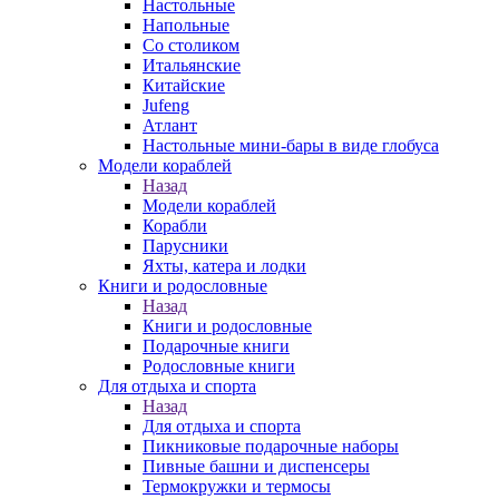
Настольные
Напольные
Со столиком
Итальянские
Китайские
Jufeng
Атлант
Настольные мини-бары в виде глобуса
Модели кораблей
Назад
Модели кораблей
Корабли
Парусники
Яхты, катера и лодки
Книги и родословные
Назад
Книги и родословные
Подарочные книги
Родословные книги
Для отдыха и спорта
Назад
Для отдыха и спорта
Пикниковые подарочные наборы
Пивные башни и диспенсеры
Термокружки и термосы