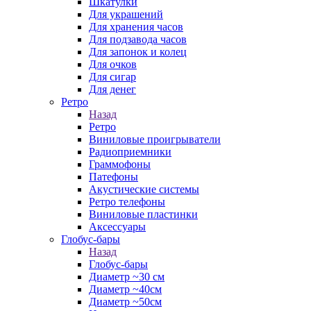
Шкатулки
Для украшений
Для хранения часов
Для подзавода часов
Для запонок и колец
Для очков
Для сигар
Для денег
Ретро
Назад
Ретро
Виниловые проигрыватели
Радиоприемники
Граммофоны
Патефоны
Акустические системы
Ретро телефоны
Виниловые пластинки
Аксессуары
Глобус-бары
Назад
Глобус-бары
Диаметр ~30 см
Диаметр ~40см
Диаметр ~50см