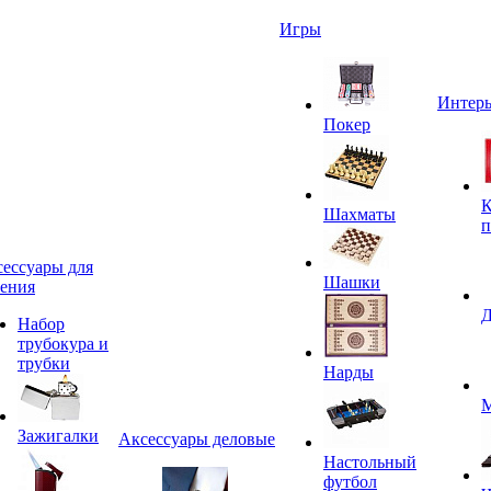
Игры
Интерь
Покер
К
Шахматы
п
ессуары для
Шашки
ения
Д
Набор
трубокура и
трубки
Нарды
М
Зажигалки
Аксессуары деловые
Настольный
футбол