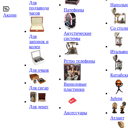
Для
Напольн
подзавода
Патефоны
часов
Акции
Со стол
Акустические
Для
системы
запонок и
колец
Итальян
Ретро телефоны
Для очков
Китайск
Виниловые
Для сигар
пластинки
Jufeng
Для денег
Аксессуары
Атлант