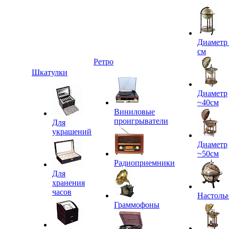
Диаметр
см
Ретро
Шкатулки
Диаметр
~40см
Виниловые
проигрыватели
Для
украшений
Диаметр
~50см
Радиоприемники
Для
хранения
часов
Настоль
Граммофоны