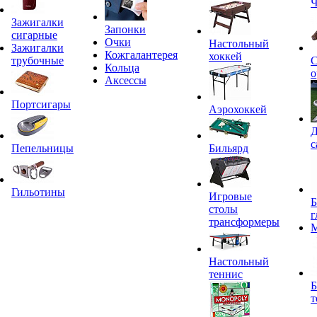
Ч
Зажигалки
Запонки
сигарные
Очки
Настольный
Зажигалки
Кожгалантерея
хоккей
трубочные
С
Кольца
о
Аксессы
Портсигары
Аэрохоккей
Д
с
Пепельницы
Бильярд
Гильотины
Игровые
Б
столы
г
трансформеры
Настольный
теннис
Б
т