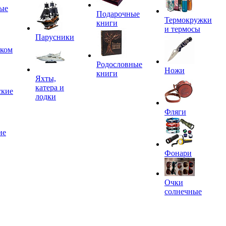
ые
Подарочные
Термокружки
книги
и термосы
Парусники
иком
Родословные
Ножи
книги
Яхты,
катера и
ские
лодки
Фляги
ие
Фонари
Очки
солнечные