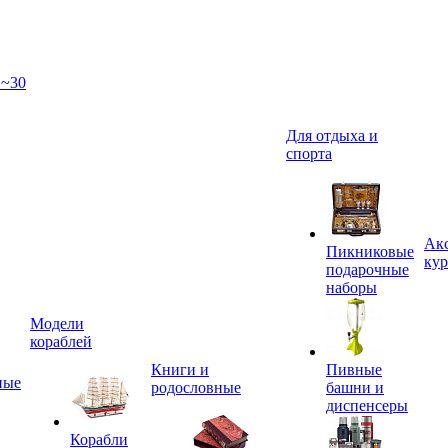
 ~30
Для отдыха и
спорта
Акс
Пикниковые
кур
подарочные
наборы
Модели
кораблей
Книги и
Пивные
ные
родословные
башни и
диспенсеры
Корабли