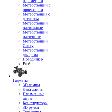
барометром
Метеостанции с
проектором
Метеостанция с
датчиком
Метеостанции
настольные
Метеостанции
настенные
Метеостанции
Camry
Метеостанции
для дома
ПогодникЪ
Ещё
Гаджеты
3D лампы
Лава-лампы
Плазменные
шары
Конструкторы
3D ручки
Телескопы