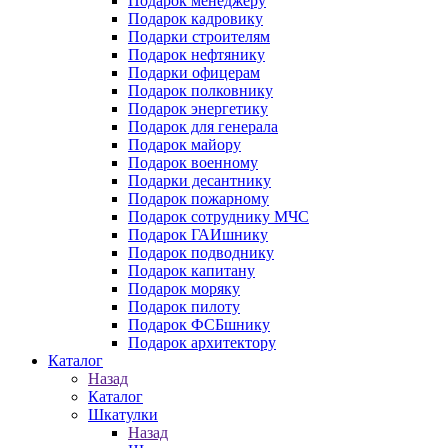
Подарок менеджеру
Подарок кадровику
Подарки строителям
Подарок нефтянику
Подарки офицерам
Подарок полковнику
Подарок энергетику
Подарок для генерала
Подарок майору
Подарок военному
Подарки десантнику
Подарок пожарному
Подарок сотруднику МЧС
Подарок ГАИшнику
Подарок подводнику
Подарок капитану
Подарок моряку
Подарок пилоту
Подарок ФСБшнику
Подарок архитектору
Каталог
Назад
Каталог
Шкатулки
Назад