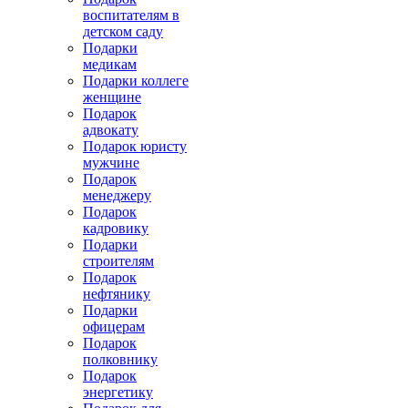
воспитателям в
детском саду
Подарки
медикам
Подарки коллеге
женщине
Подарок
адвокату
Подарок юристу
мужчине
Подарок
менеджеру
Подарок
кадровику
Подарки
строителям
Подарок
нефтянику
Подарки
офицерам
Подарок
полковнику
Подарок
энергетику