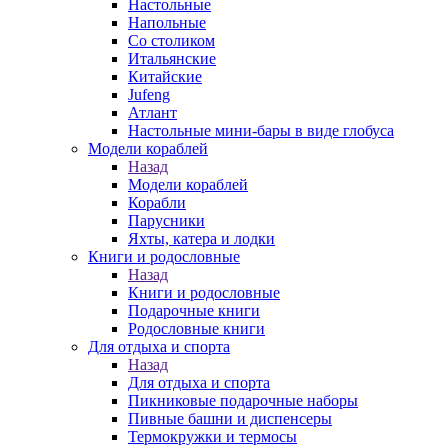
Настольные
Напольные
Со столиком
Итальянские
Китайские
Jufeng
Атлант
Настольные мини-бары в виде глобуса
Модели кораблей
Назад
Модели кораблей
Корабли
Парусники
Яхты, катера и лодки
Книги и родословные
Назад
Книги и родословные
Подарочные книги
Родословные книги
Для отдыха и спорта
Назад
Для отдыха и спорта
Пикниковые подарочные наборы
Пивные башни и диспенсеры
Термокружки и термосы