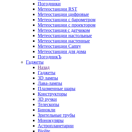
Погодники
Метеостанции RST
Метеостанции цифровые
Метеостанции с барометром
Метеостанции с проектором
Метеостанция с датчиком
Метеостанции настольные
Метеостанции настенные
Метеостанции Camry
Метеостанции для дома
ПогодникЪ
Гаджеты
Назад
Гаджеты
3D лампы
Лава-лампы
Плазменные шары
Конструкторы
3D ручки
Телескопы
Бинокли
Зрительные трубы
Монокуляры
Астропланетарии
Biolite