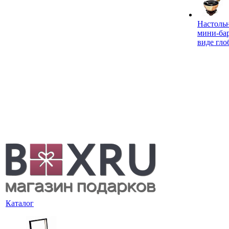
Настоль
мини-ба
виде гло
Каталог