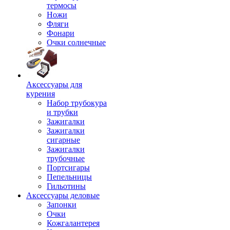
термосы
Ножи
Фляги
Фонари
Очки солнечные
Аксессуары для
курения
Набор трубокура
и трубки
Зажигалки
Зажигалки
сигарные
Зажигалки
трубочные
Портсигары
Пепельницы
Гильотины
Аксессуары деловые
Запонки
Очки
Кожгалантерея