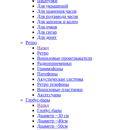
Шкатулки
Для украшений
Для хранения часов
Для подзавода часов
Для запонок и колец
Для очков
Для сигар
Для денег
Ретро
Назад
Ретро
Виниловые проигрыватели
Радиоприемники
Граммофоны
Патефоны
Акустические системы
Ретро телефоны
Виниловые пластинки
Аксессуары
Глобус-бары
Назад
Глобус-бары
Диаметр ~30 см
Диаметр ~40см
Диаметр ~50см