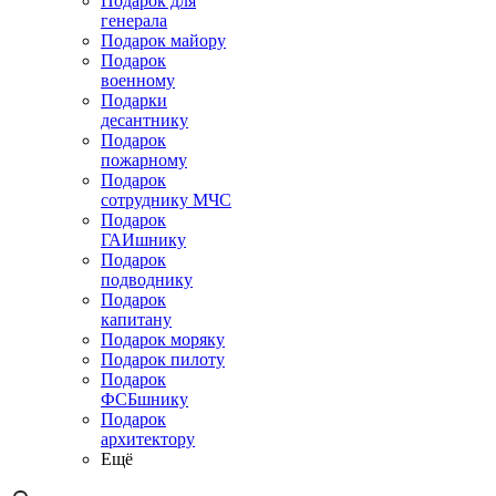
Подарок для
генерала
Подарок майору
Подарок
военному
Подарки
десантнику
Подарок
пожарному
Подарок
сотруднику МЧС
Подарок
ГАИшнику
Подарок
подводнику
Подарок
капитану
Подарок моряку
Подарок пилоту
Подарок
ФСБшнику
Подарок
архитектору
Ещё