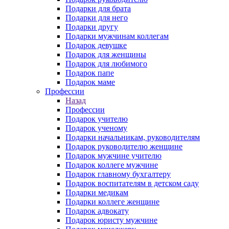
Подарки для брата
Подарки для него
Подарки другу
Подарки мужчинам коллегам
Подарок девушке
Подарок для женщины
Подарок для любимого
Подарок папе
Подарок маме
Профессии
Назад
Профессии
Подарок учителю
Подарок ученому
Подарки начальникам, руководителям
Подарок руководителю женщине
Подарок мужчине учителю
Подарок коллеге мужчине
Подарок главному бухгалтеру
Подарок воспитателям в детском саду
Подарки медикам
Подарки коллеге женщине
Подарок адвокату
Подарок юристу мужчине