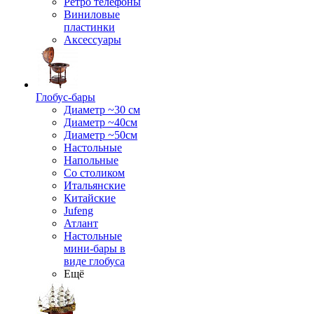
Ретро телефоны
Виниловые
пластинки
Аксессуары
Глобус-бары
Диаметр ~30 см
Диаметр ~40см
Диаметр ~50см
Настольные
Напольные
Со столиком
Итальянские
Китайские
Jufeng
Атлант
Настольные
мини-бары в
виде глобуса
Ещё