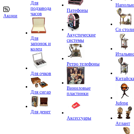
Для
Напольн
подзавода
Патефоны
часов
Акции
Со стол
Акустические
Для
системы
запонок и
колец
Итальян
Ретро телефоны
Для очков
Китайск
Виниловые
Для сигар
пластинки
Jufeng
Для денег
Аксессуары
Атлант