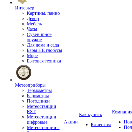
Интерьер
Картины, панно
Декор
Мебель
Часы
Сувенирное
оружие
Для дома и сада
Бары НЕ глобусы
Море
Бытовая техника
Метеоприборы
Термометры
Барометры
Погодники
Метеостанции
RST
Компани
Как купить
Метеостанции
Акции
Нов
цифровые
Клиентам
Пол
Метеостанции с