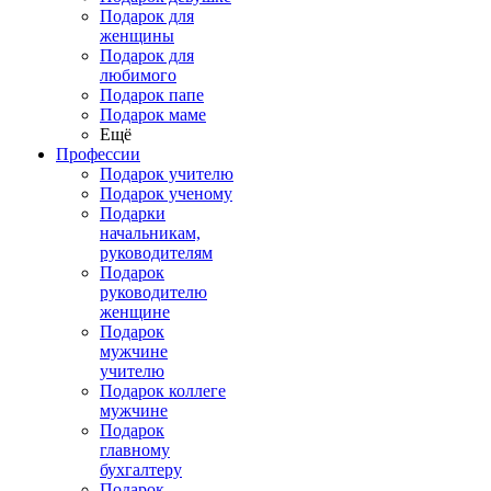
Подарок для
женщины
Подарок для
любимого
Подарок папе
Подарок маме
Ещё
Профессии
Подарок учителю
Подарок ученому
Подарки
начальникам,
руководителям
Подарок
руководителю
женщине
Подарок
мужчине
учителю
Подарок коллеге
мужчине
Подарок
главному
бухгалтеру
Подарок