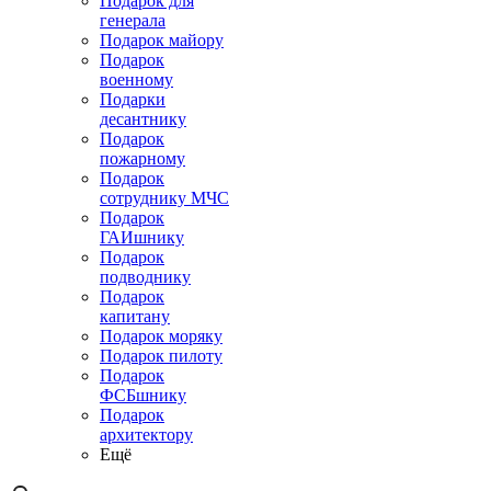
Подарок для
генерала
Подарок майору
Подарок
военному
Подарки
десантнику
Подарок
пожарному
Подарок
сотруднику МЧС
Подарок
ГАИшнику
Подарок
подводнику
Подарок
капитану
Подарок моряку
Подарок пилоту
Подарок
ФСБшнику
Подарок
архитектору
Ещё