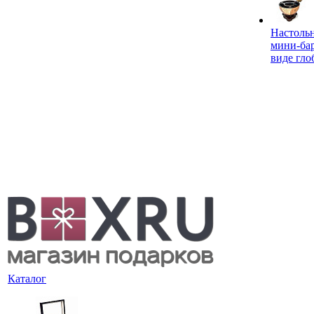
Настоль
мини-ба
виде гло
Каталог