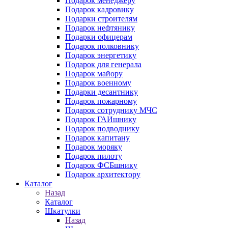
Подарок менеджеру
Подарок кадровику
Подарки строителям
Подарок нефтянику
Подарки офицерам
Подарок полковнику
Подарок энергетику
Подарок для генерала
Подарок майору
Подарок военному
Подарки десантнику
Подарок пожарному
Подарок сотруднику МЧС
Подарок ГАИшнику
Подарок подводнику
Подарок капитану
Подарок моряку
Подарок пилоту
Подарок ФСБшнику
Подарок архитектору
Каталог
Назад
Каталог
Шкатулки
Назад