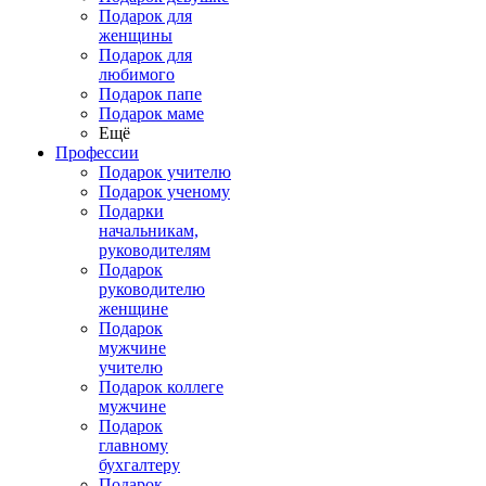
Подарок для
женщины
Подарок для
любимого
Подарок папе
Подарок маме
Ещё
Профессии
Подарок учителю
Подарок ученому
Подарки
начальникам,
руководителям
Подарок
руководителю
женщине
Подарок
мужчине
учителю
Подарок коллеге
мужчине
Подарок
главному
бухгалтеру
Подарок