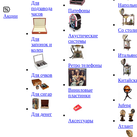
Для
Напольн
подзавода
Патефоны
часов
Акции
Со стол
Акустические
Для
системы
запонок и
колец
Итальян
Ретро телефоны
Для очков
Китайск
Виниловые
Для сигар
пластинки
Jufeng
Для денег
Аксессуары
Атлант