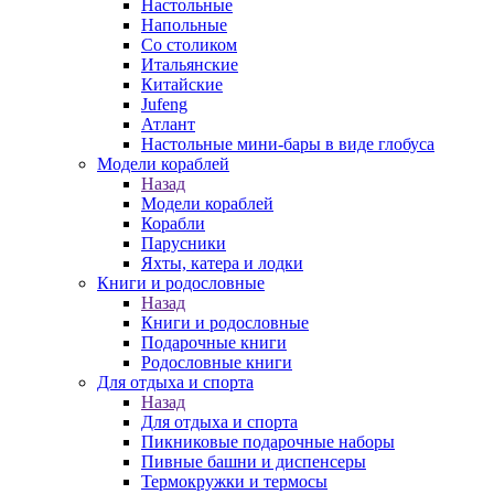
Настольные
Напольные
Со столиком
Итальянские
Китайские
Jufeng
Атлант
Настольные мини-бары в виде глобуса
Модели кораблей
Назад
Модели кораблей
Корабли
Парусники
Яхты, катера и лодки
Книги и родословные
Назад
Книги и родословные
Подарочные книги
Родословные книги
Для отдыха и спорта
Назад
Для отдыха и спорта
Пикниковые подарочные наборы
Пивные башни и диспенсеры
Термокружки и термосы