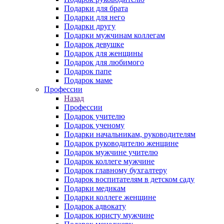
Подарки для брата
Подарки для него
Подарки другу
Подарки мужчинам коллегам
Подарок девушке
Подарок для женщины
Подарок для любимого
Подарок папе
Подарок маме
Профессии
Назад
Профессии
Подарок учителю
Подарок ученому
Подарки начальникам, руководителям
Подарок руководителю женщине
Подарок мужчине учителю
Подарок коллеге мужчине
Подарок главному бухгалтеру
Подарок воспитателям в детском саду
Подарки медикам
Подарки коллеге женщине
Подарок адвокату
Подарок юристу мужчине