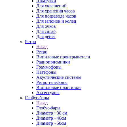
Шкатулки
Для украшений
Для хранения часов
Для подзавода часов
Для запонок и колец
Для очков
Для сигар
Для денег
Ретро
Назад
Ретро
Виниловые проигрыватели
Радиоприемники
Граммофоны
Патефоны
Акустические системы
Ретро телефоны
Виниловые пластинки
Аксессуары
Глобус-бары
Назад
Глобус-бары
Диаметр ~30 см
Диаметр ~40см
Диаметр ~50см