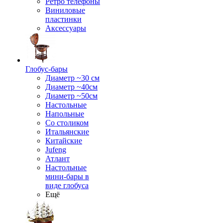
Ретро телефоны
Виниловые
пластинки
Аксессуары
Глобус-бары
Диаметр ~30 см
Диаметр ~40см
Диаметр ~50см
Настольные
Напольные
Со столиком
Итальянские
Китайские
Jufeng
Атлант
Настольные
мини-бары в
виде глобуса
Ещё