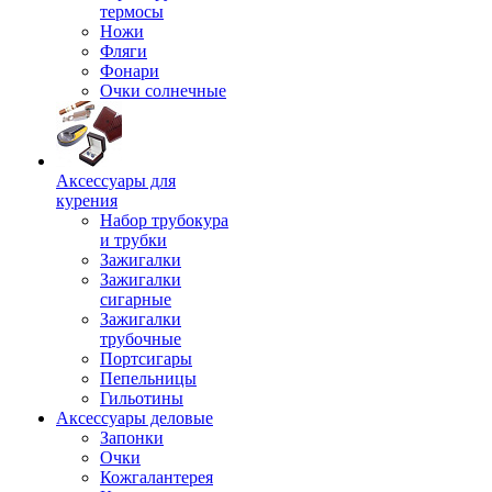
термосы
Ножи
Фляги
Фонари
Очки солнечные
Аксессуары для
курения
Набор трубокура
и трубки
Зажигалки
Зажигалки
сигарные
Зажигалки
трубочные
Портсигары
Пепельницы
Гильотины
Аксессуары деловые
Запонки
Очки
Кожгалантерея