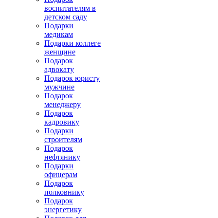
воспитателям в
детском саду
Подарки
медикам
Подарки коллеге
женщине
Подарок
адвокату
Подарок юристу
мужчине
Подарок
менеджеру
Подарок
кадровику
Подарки
строителям
Подарок
нефтянику
Подарки
офицерам
Подарок
полковнику
Подарок
энергетику