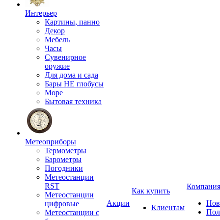
Интерьер
Картины, панно
Декор
Мебель
Часы
Сувенирное
оружие
Для дома и сада
Бары НЕ глобусы
Море
Бытовая техника
Метеоприборы
Термометры
Барометры
Погодники
Метеостанции
RST
Компани
Как купить
Метеостанции
Акции
Нов
цифровые
Клиентам
Пол
Метеостанции с