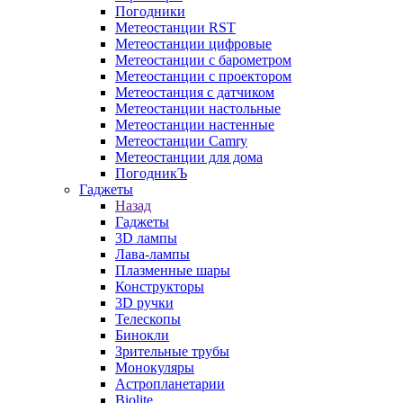
Погодники
Метеостанции RST
Метеостанции цифровые
Метеостанции с барометром
Метеостанции с проектором
Метеостанция с датчиком
Метеостанции настольные
Метеостанции настенные
Метеостанции Camry
Метеостанции для дома
ПогодникЪ
Гаджеты
Назад
Гаджеты
3D лампы
Лава-лампы
Плазменные шары
Конструкторы
3D ручки
Телескопы
Бинокли
Зрительные трубы
Монокуляры
Астропланетарии
Biolite