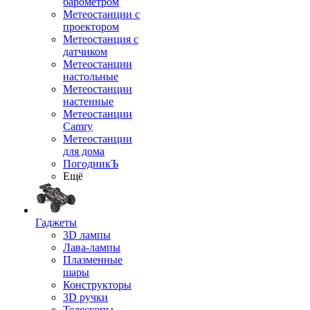
барометром
Метеостанции с
проектором
Метеостанция с
датчиком
Метеостанции
настольные
Метеостанции
настенные
Метеостанции
Camry
Метеостанции
для дома
ПогодникЪ
Ещё
Гаджеты
3D лампы
Лава-лампы
Плазменные
шары
Конструкторы
3D ручки
Телескопы