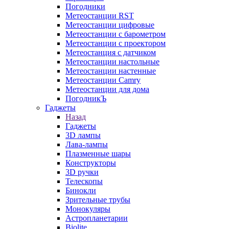
Погодники
Метеостанции RST
Метеостанции цифровые
Метеостанции с барометром
Метеостанции с проектором
Метеостанция с датчиком
Метеостанции настольные
Метеостанции настенные
Метеостанции Camry
Метеостанции для дома
ПогодникЪ
Гаджеты
Назад
Гаджеты
3D лампы
Лава-лампы
Плазменные шары
Конструкторы
3D ручки
Телескопы
Бинокли
Зрительные трубы
Монокуляры
Астропланетарии
Biolite