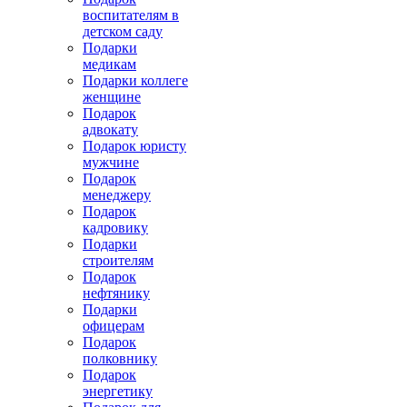
воспитателям в
детском саду
Подарки
медикам
Подарки коллеге
женщине
Подарок
адвокату
Подарок юристу
мужчине
Подарок
менеджеру
Подарок
кадровику
Подарки
строителям
Подарок
нефтянику
Подарки
офицерам
Подарок
полковнику
Подарок
энергетику