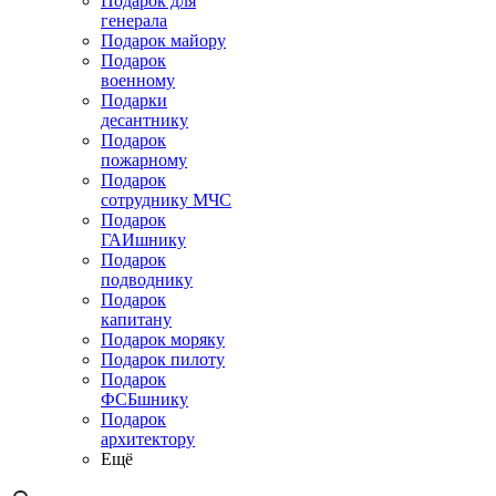
Подарок для
генерала
Подарок майору
Подарок
военному
Подарки
десантнику
Подарок
пожарному
Подарок
сотруднику МЧС
Подарок
ГАИшнику
Подарок
подводнику
Подарок
капитану
Подарок моряку
Подарок пилоту
Подарок
ФСБшнику
Подарок
архитектору
Ещё