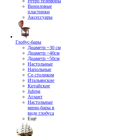
Ретро телефоны
Виниловые
пластинки
Аксессуары
Глобус-бары
Диаметр ~30 см
Диаметр ~40см
Диаметр ~50см
Настольные
Напольные
Со столиком
Итальянские
Китайские
Jufeng
Атлант
Настольные
мини-бары в
виде глобуса
Ещё