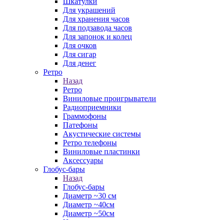
Шкатулки
Для украшений
Для хранения часов
Для подзавода часов
Для запонок и колец
Для очков
Для сигар
Для денег
Ретро
Назад
Ретро
Виниловые проигрыватели
Радиоприемники
Граммофоны
Патефоны
Акустические системы
Ретро телефоны
Виниловые пластинки
Аксессуары
Глобус-бары
Назад
Глобус-бары
Диаметр ~30 см
Диаметр ~40см
Диаметр ~50см