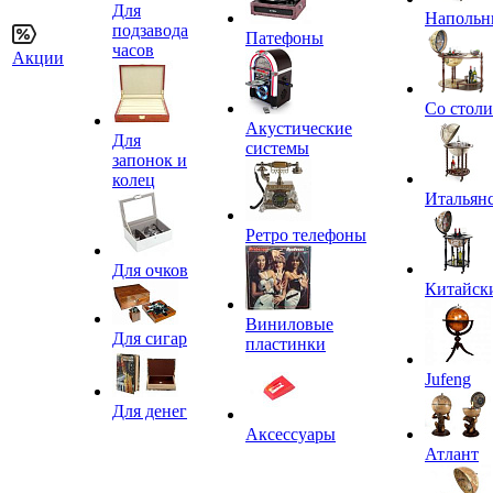
Для
Напольн
подзавода
Патефоны
часов
Акции
Со стол
Акустические
Для
системы
запонок и
колец
Итальян
Ретро телефоны
Для очков
Китайск
Виниловые
Для сигар
пластинки
Jufeng
Для денег
Аксессуары
Атлант