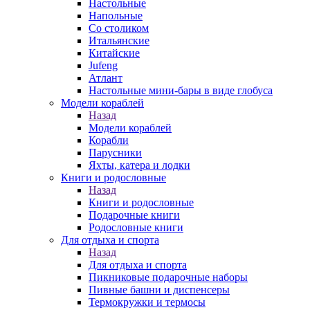
Настольные
Напольные
Со столиком
Итальянские
Китайские
Jufeng
Атлант
Настольные мини-бары в виде глобуса
Модели кораблей
Назад
Модели кораблей
Корабли
Парусники
Яхты, катера и лодки
Книги и родословные
Назад
Книги и родословные
Подарочные книги
Родословные книги
Для отдыха и спорта
Назад
Для отдыха и спорта
Пикниковые подарочные наборы
Пивные башни и диспенсеры
Термокружки и термосы