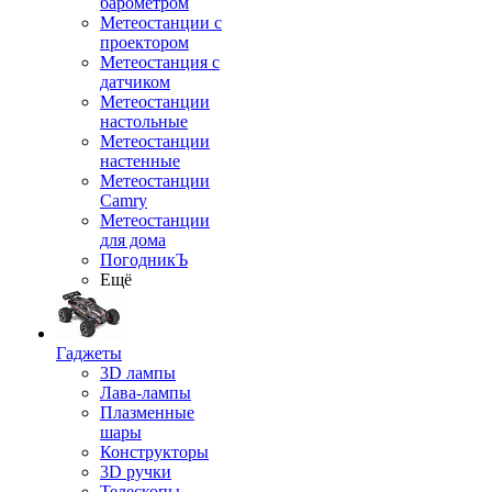
барометром
Метеостанции с
проектором
Метеостанция с
датчиком
Метеостанции
настольные
Метеостанции
настенные
Метеостанции
Camry
Метеостанции
для дома
ПогодникЪ
Ещё
Гаджеты
3D лампы
Лава-лампы
Плазменные
шары
Конструкторы
3D ручки
Телескопы