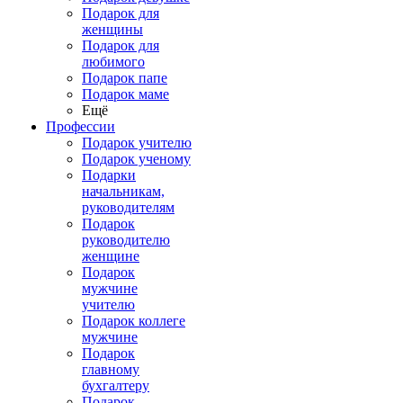
Подарок для
женщины
Подарок для
любимого
Подарок папе
Подарок маме
Ещё
Профессии
Подарок учителю
Подарок ученому
Подарки
начальникам,
руководителям
Подарок
руководителю
женщине
Подарок
мужчине
учителю
Подарок коллеге
мужчине
Подарок
главному
бухгалтеру
Подарок