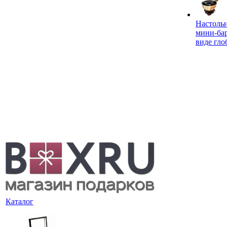
Настоль
мини-ба
виде гло
Каталог