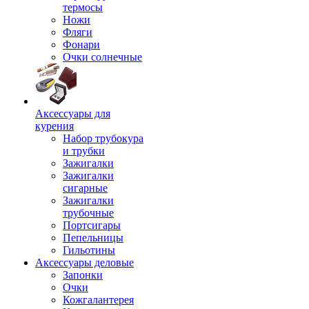
термосы
Ножи
Фляги
Фонари
Очки солнечные
Аксессуары для
курения
Набор трубокура
и трубки
Зажигалки
Зажигалки
сигарные
Зажигалки
трубочные
Портсигары
Пепельницы
Гильотины
Аксессуары деловые
Запонки
Очки
Кожгалантерея