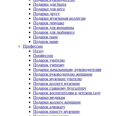
Подарки для брата
Подарки для него
Подарки другу
Подарки мужчинам коллегам
Подарок девушке
Подарок для женщины
Подарок для любимого
Подарок папе
Подарок маме
Профессии
Назад
Профессии
Подарок учителю
Подарок ученому
Подарки начальникам, руководителям
Подарок руководителю женщине
Подарок мужчине учителю
Подарок коллеге мужчине
Подарок главному бухгалтеру
Подарок воспитателям в детском саду
Подарки медикам
Подарки коллеге женщине
Подарок адвокату
Подарок юристу мужчине