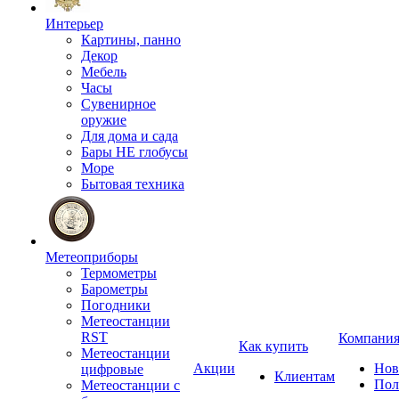
Интерьер
Картины, панно
Декор
Мебель
Часы
Сувенирное
оружие
Для дома и сада
Бары НЕ глобусы
Море
Бытовая техника
Метеоприборы
Термометры
Барометры
Погодники
Метеостанции
RST
Компани
Как купить
Метеостанции
Акции
Нов
цифровые
Клиентам
Пол
Метеостанции с