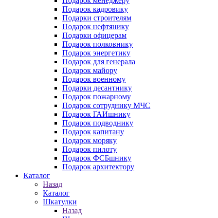
Подарок менеджеру
Подарок кадровику
Подарки строителям
Подарок нефтянику
Подарки офицерам
Подарок полковнику
Подарок энергетику
Подарок для генерала
Подарок майору
Подарок военному
Подарки десантнику
Подарок пожарному
Подарок сотруднику МЧС
Подарок ГАИшнику
Подарок подводнику
Подарок капитану
Подарок моряку
Подарок пилоту
Подарок ФСБшнику
Подарок архитектору
Каталог
Назад
Каталог
Шкатулки
Назад