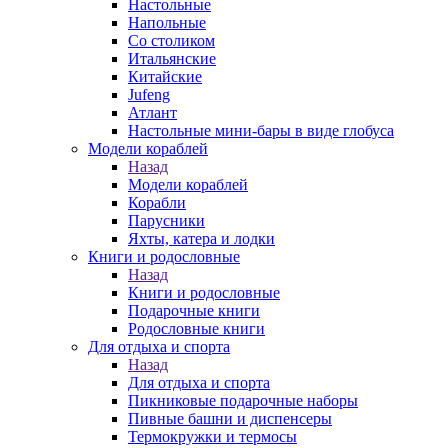
Настольные
Напольные
Со столиком
Итальянские
Китайские
Jufeng
Атлант
Настольные мини-бары в виде глобуса
Модели кораблей
Назад
Модели кораблей
Корабли
Парусники
Яхты, катера и лодки
Книги и родословные
Назад
Книги и родословные
Подарочные книги
Родословные книги
Для отдыха и спорта
Назад
Для отдыха и спорта
Пикниковые подарочные наборы
Пивные башни и диспенсеры
Термокружки и термосы