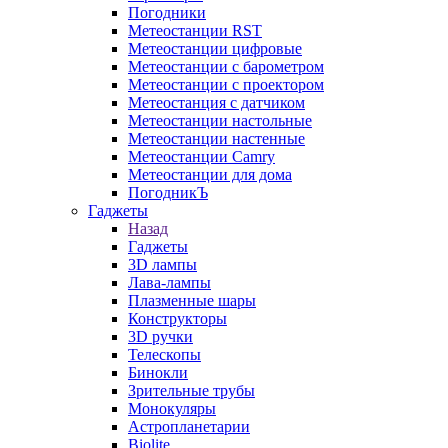
Погодники
Метеостанции RST
Метеостанции цифровые
Метеостанции с барометром
Метеостанции с проектором
Метеостанция с датчиком
Метеостанции настольные
Метеостанции настенные
Метеостанции Camry
Метеостанции для дома
ПогодникЪ
Гаджеты
Назад
Гаджеты
3D лампы
Лава-лампы
Плазменные шары
Конструкторы
3D ручки
Телескопы
Бинокли
Зрительные трубы
Монокуляры
Астропланетарии
Biolite