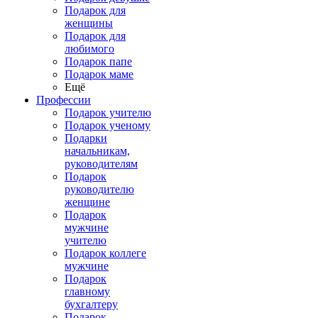
Подарок для
женщины
Подарок для
любимого
Подарок папе
Подарок маме
Ещё
Профессии
Подарок учителю
Подарок ученому
Подарки
начальникам,
руководителям
Подарок
руководителю
женщине
Подарок
мужчине
учителю
Подарок коллеге
мужчине
Подарок
главному
бухгалтеру
Подарок