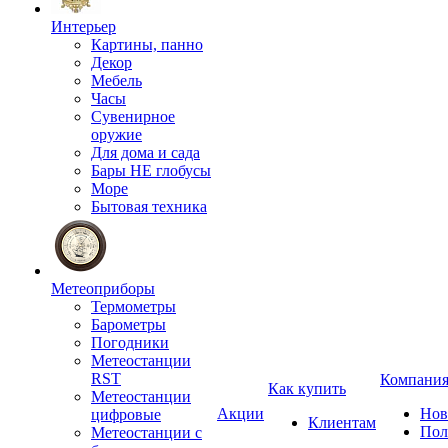
Интерьер
Картины, панно
Декор
Мебель
Часы
Сувенирное
оружие
Для дома и сада
Бары НЕ глобусы
Море
Бытовая техника
Метеоприборы
Термометры
Барометры
Погодники
Метеостанции
RST
Компани
Как купить
Метеостанции
Акции
Нов
цифровые
Клиентам
Пол
Метеостанции с