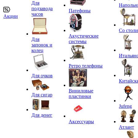
Для
Напольн
подзавода
Патефоны
часов
Акции
Со стол
Акустические
Для
системы
запонок и
колец
Итальян
Ретро телефоны
Для очков
Китайск
Виниловые
Для сигар
пластинки
Jufeng
Для денег
Аксессуары
Атлант