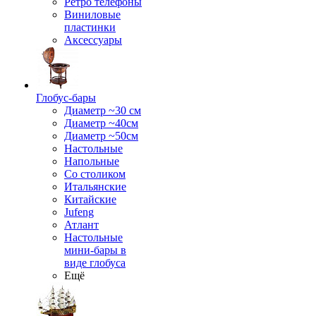
Ретро телефоны
Виниловые
пластинки
Аксессуары
Глобус-бары
Диаметр ~30 см
Диаметр ~40см
Диаметр ~50см
Настольные
Напольные
Со столиком
Итальянские
Китайские
Jufeng
Атлант
Настольные
мини-бары в
виде глобуса
Ещё