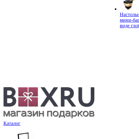
Настоль
мини-ба
виде гло
Каталог