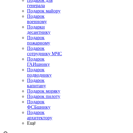
Подарок для
генерала
Подарок майору
Подарок
военному
Подарки
десантнику
Подарок
пожарному
Подарок
сотруднику МЧС
Подарок
ГАИшнику
Подарок
подводнику
Подарок
капитану
Подарок моряку
Подарок пилоту
Подарок
ФСБшнику
Подарок
архитектору
Ещё