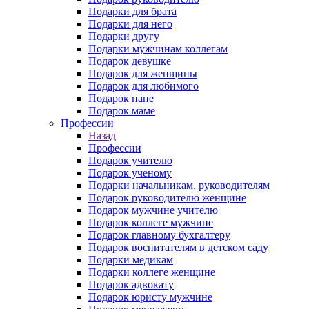
Подарки для брата
Подарки для него
Подарки другу
Подарки мужчинам коллегам
Подарок девушке
Подарок для женщины
Подарок для любимого
Подарок папе
Подарок маме
Профессии
Назад
Профессии
Подарок учителю
Подарок ученому
Подарки начальникам, руководителям
Подарок руководителю женщине
Подарок мужчине учителю
Подарок коллеге мужчине
Подарок главному бухгалтеру
Подарок воспитателям в детском саду
Подарки медикам
Подарки коллеге женщине
Подарок адвокату
Подарок юристу мужчине