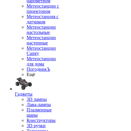
барометром
Метеостанции с
проектором
Метеостанция с
датчиком
Метеостанции
настольные
Метеостанции
настенные
Метеостанции
Camry
Метеостанции
для дома
ПогодникЪ
Ещё
Гаджеты
3D лампы
Лава-лампы
Плазменные
шары
Конструкторы
3D ручки
Телескопы