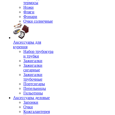
термосы
Ножи
Фляги
Фонари
Очки солнечные
Аксессуары для
курения
Набор трубокура
и трубки
Зажигалки
Зажигалки
сигарные
Зажигалки
трубочные
Портсигары
Пепельницы
Гильотины
Аксессуары деловые
Запонки
Очки
Кожгалантерея