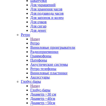
Шкатулки
Для украшений
Для хранения часов
Для подзавода часов
Для запонок и колец
Для очков
Для сигар
Для денег
Ретро
Назад
Ретро
Виниловые проигрыватели
Радиоприемники
Граммофоны
Патефоны
Акустические системы
Ретро телефоны
Виниловые пластинки
Аксессуары
Глобус-бары
Назад
Глобус-бары
Диаметр ~30 см
Диаметр ~40см
Диаметр ~50см