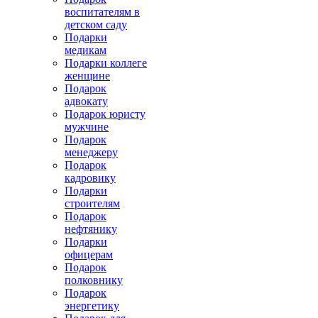
воспитателям в
детском саду
Подарки
медикам
Подарки коллеге
женщине
Подарок
адвокату
Подарок юристу
мужчине
Подарок
менеджеру
Подарок
кадровику
Подарки
строителям
Подарок
нефтянику
Подарки
офицерам
Подарок
полковнику
Подарок
энергетику