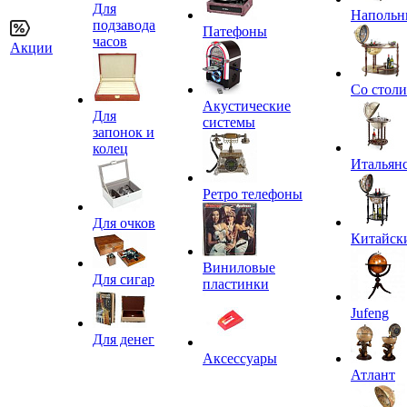
Для
Напольн
подзавода
Патефоны
часов
Акции
Со стол
Акустические
Для
системы
запонок и
колец
Итальян
Ретро телефоны
Для очков
Китайск
Виниловые
Для сигар
пластинки
Jufeng
Для денег
Аксессуары
Атлант