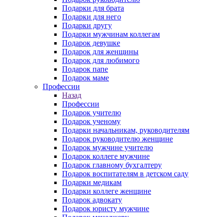
Подарки для брата
Подарки для него
Подарки другу
Подарки мужчинам коллегам
Подарок девушке
Подарок для женщины
Подарок для любимого
Подарок папе
Подарок маме
Профессии
Назад
Профессии
Подарок учителю
Подарок ученому
Подарки начальникам, руководителям
Подарок руководителю женщине
Подарок мужчине учителю
Подарок коллеге мужчине
Подарок главному бухгалтеру
Подарок воспитателям в детском саду
Подарки медикам
Подарки коллеге женщине
Подарок адвокату
Подарок юристу мужчине