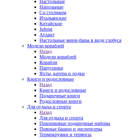
Настольные
Напольные
Со столиком
Итальянские
Китайские
Jufeng
Атлант
Настольные мини-бары в виде глобуса
Модели кораблей
Назад
Модели кораблей
Корабли
Парусники
Яхты, катера и лодки
Книги и родословные
Назад
Книги и родословные
Подарочные книги
Родословные книги
Для отдыха и спорта
Назад
Для отдыха и спорта
Пикниковые подарочные наборы
Пивные башни и диспенсеры
Термокружки и термосы