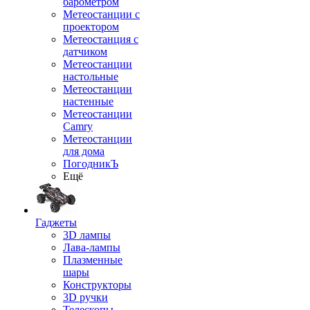
барометром
Метеостанции с
проектором
Метеостанция с
датчиком
Метеостанции
настольные
Метеостанции
настенные
Метеостанции
Camry
Метеостанции
для дома
ПогодникЪ
Ещё
Гаджеты
3D лампы
Лава-лампы
Плазменные
шары
Конструкторы
3D ручки
Телескопы