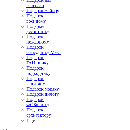
Подарок для
генерала
Подарок майору
Подарок
военному
Подарки
десантнику
Подарок
пожарному
Подарок
сотруднику МЧС
Подарок
ГАИшнику
Подарок
подводнику
Подарок
капитану
Подарок моряку
Подарок пилоту
Подарок
ФСБшнику
Подарок
архитектору
Ещё