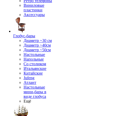
Ретро телефоны
Виниловые
пластинки
Аксессуары
Глобус-бары
Диаметр ~30 см
Диаметр ~40см
Диаметр ~50см
Настольные
Напольные
Со столиком
Итальянские
Китайские
Jufeng
Атлант
Настольные
мини-бары в
виде глобуса
Ещё