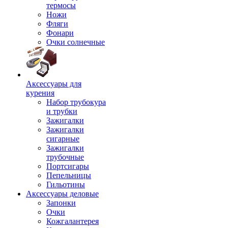
термосы
Ножи
Фляги
Фонари
Очки солнечные
Аксессуары для
курения
Набор трубокура
и трубки
Зажигалки
Зажигалки
сигарные
Зажигалки
трубочные
Портсигары
Пепельницы
Гильотины
Аксессуары деловые
Запонки
Очки
Кожгалантерея