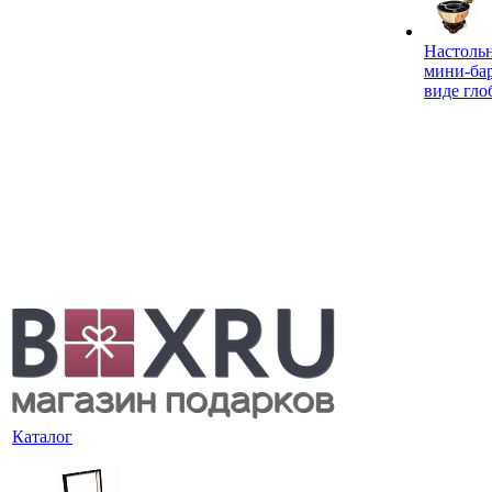
Настоль
мини-ба
виде гло
Каталог