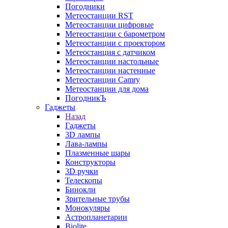
Погодники
Метеостанции RST
Метеостанции цифровые
Метеостанции с барометром
Метеостанции с проектором
Метеостанция с датчиком
Метеостанции настольные
Метеостанции настенные
Метеостанции Camry
Метеостанции для дома
ПогодникЪ
Гаджеты
Назад
Гаджеты
3D лампы
Лава-лампы
Плазменные шары
Конструкторы
3D ручки
Телескопы
Бинокли
Зрительные трубы
Монокуляры
Астропланетарии
Biolite