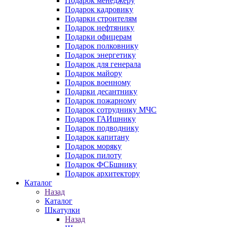
Подарок менеджеру
Подарок кадровику
Подарки строителям
Подарок нефтянику
Подарки офицерам
Подарок полковнику
Подарок энергетику
Подарок для генерала
Подарок майору
Подарок военному
Подарки десантнику
Подарок пожарному
Подарок сотруднику МЧС
Подарок ГАИшнику
Подарок подводнику
Подарок капитану
Подарок моряку
Подарок пилоту
Подарок ФСБшнику
Подарок архитектору
Каталог
Назад
Каталог
Шкатулки
Назад