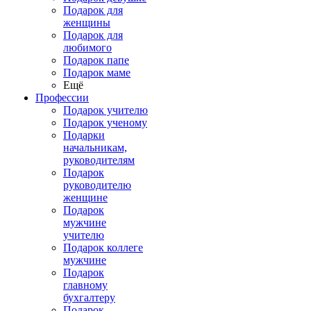
Подарок для
женщины
Подарок для
любимого
Подарок папе
Подарок маме
Ещё
Профессии
Подарок учителю
Подарок ученому
Подарки
начальникам,
руководителям
Подарок
руководителю
женщине
Подарок
мужчине
учителю
Подарок коллеге
мужчине
Подарок
главному
бухгалтеру
Подарок