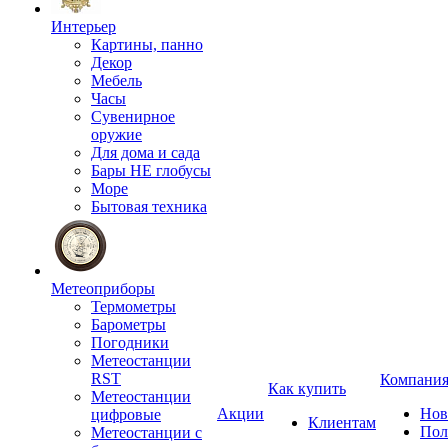
Интерьер
Картины, панно
Декор
Мебель
Часы
Сувенирное
оружие
Для дома и сада
Бары НЕ глобусы
Море
Бытовая техника
Метеоприборы
Термометры
Барометры
Погодники
Метеостанции
RST
Компани
Как купить
Метеостанции
Акции
Нов
цифровые
Клиентам
Пол
Метеостанции с