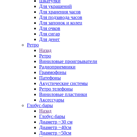
Шкатулки
Для украшений
Для хранения часов
Для подзавода часов
Для запонок и колец
Для очков
Для сигар
Для денег
Ретро
Назад
Ретро
Виниловые проигрыватели
Радиоприемники
Граммофоны
Патефоны
Акустические системы
Ретро телефоны
Виниловые пластинки
Аксессуары
Глобус-бары
Назад
Глобус-бары
Диаметр ~30 см
Диаметр ~40см
Диаметр ~50см