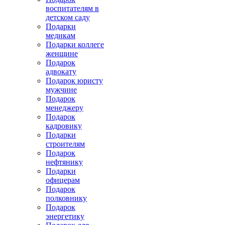
воспитателям в
детском саду
Подарки
медикам
Подарки коллеге
женщине
Подарок
адвокату
Подарок юристу
мужчине
Подарок
менеджеру
Подарок
кадровику
Подарки
строителям
Подарок
нефтянику
Подарки
офицерам
Подарок
полковнику
Подарок
энергетику