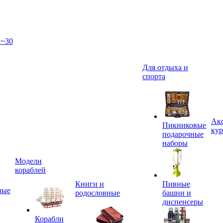
 ~30
Для отдыха и
спорта
Акс
Пикниковые
кур
подарочные
наборы
Модели
кораблей
Книги и
Пивные
ные
родословные
башни и
диспенсеры
Корабли