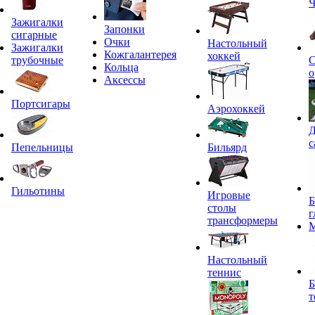
Ч
Зажигалки
Запонки
сигарные
Очки
Настольный
Зажигалки
Кожгалантерея
хоккей
трубочные
С
Кольца
о
Аксессы
Портсигары
Аэрохоккей
Д
с
Пепельницы
Бильярд
Гильотины
Игровые
Б
столы
г
трансформеры
Настольный
теннис
Б
т