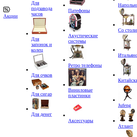
Для
Напольн
подзавода
Патефоны
часов
Акции
Со стол
Акустические
Для
системы
запонок и
колец
Итальян
Ретро телефоны
Для очков
Китайск
Виниловые
Для сигар
пластинки
Jufeng
Для денег
Аксессуары
Атлант