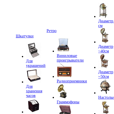
Диаметр
см
Ретро
Шкатулки
Диаметр
~40см
Виниловые
проигрыватели
Для
украшений
Диаметр
~50см
Радиоприемники
Для
хранения
часов
Настоль
Граммофоны