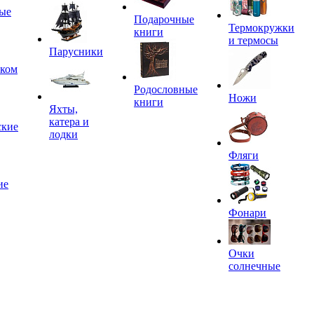
ые
Подарочные
Термокружки
книги
и термосы
Парусники
иком
Родословные
Ножи
книги
Яхты,
катера и
ские
лодки
Фляги
ие
Фонари
Очки
солнечные