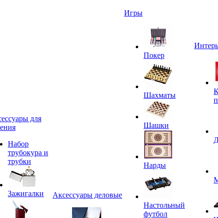
Игры
Интерь
Покер
К
Шахматы
п
ессуары для
Шашки
ения
Д
Набор
трубокура и
трубки
Нарды
М
Зажигалки
Аксессуары деловые
Настольный
футбол