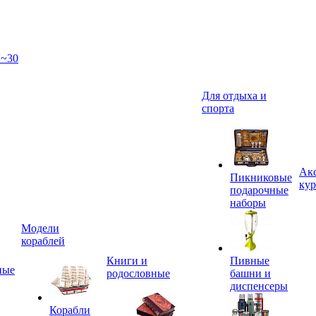
 ~30
Для отдыха и
спорта
Акс
Пикниковые
кур
подарочные
наборы
Модели
кораблей
Книги и
Пивные
ные
родословные
башни и
диспенсеры
Корабли