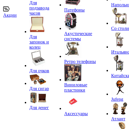
Для
Напольн
подзавода
Патефоны
часов
Акции
Со стол
Акустические
Для
системы
запонок и
колец
Итальян
Ретро телефоны
Для очков
Китайск
Виниловые
Для сигар
пластинки
Jufeng
Для денег
Аксессуары
Атлант