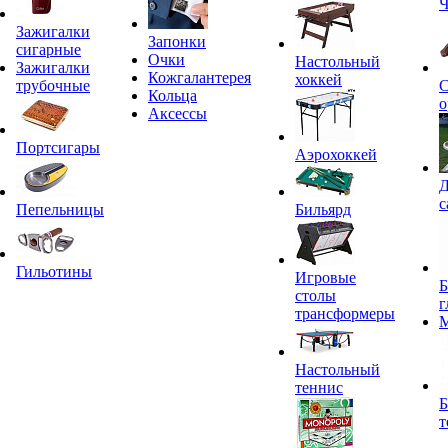
Ч
Зажигалки
Запонки
сигарные
Очки
Настольный
Зажигалки
Кожгалантерея
хоккей
трубочные
С
Кольца
о
Аксессы
Портсигары
Аэрохоккей
Д
с
Пепельницы
Бильярд
Гильотины
Игровые
Б
столы
г
трансформеры
Настольный
теннис
Б
т