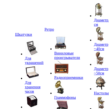
Диаметр
см
Ретро
Шкатулки
Диаметр
~40см
Виниловые
проигрыватели
Для
украшений
Диаметр
~50см
Радиоприемники
Для
хранения
часов
Настоль
Граммофоны