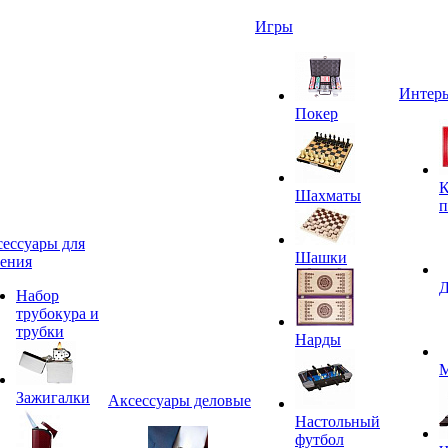
Игры
Интерь
Покер
К
Шахматы
п
ессуары для
Шашки
ения
Д
Набор
трубокура и
трубки
Нарды
М
Зажигалки
Аксессуары деловые
Настольный
футбол