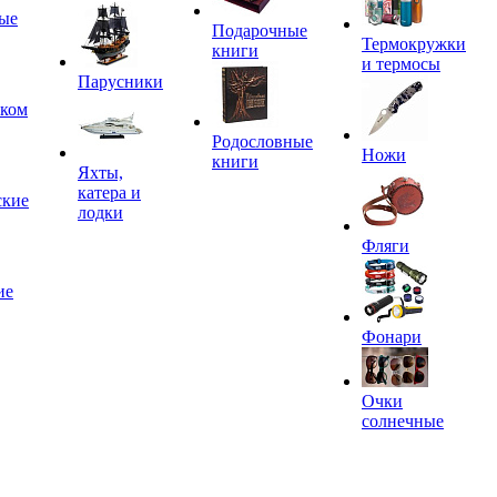
ые
Подарочные
Термокружки
книги
и термосы
Парусники
иком
Родословные
Ножи
книги
Яхты,
катера и
ские
лодки
Фляги
ие
Фонари
Очки
солнечные