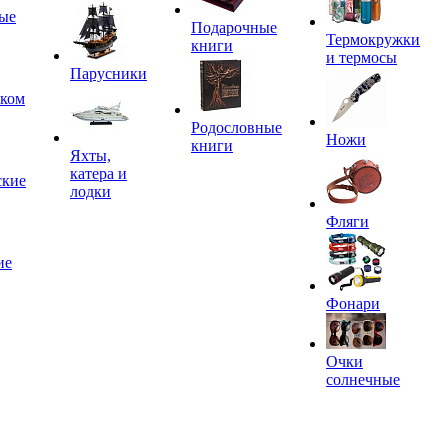
ые
Подарочные
Термокружки
книги
и термосы
Парусники
иком
Родословные
Ножи
книги
Яхты,
катера и
ские
лодки
Фляги
ие
Фонари
Очки
солнечные