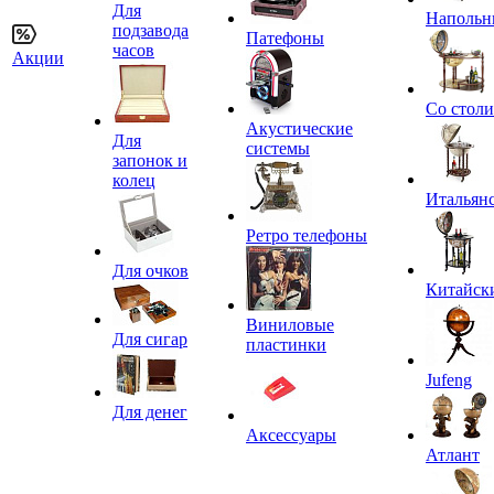
Для
Напольн
подзавода
Патефоны
часов
Акции
Со стол
Акустические
Для
системы
запонок и
колец
Итальян
Ретро телефоны
Для очков
Китайск
Виниловые
Для сигар
пластинки
Jufeng
Для денег
Аксессуары
Атлант