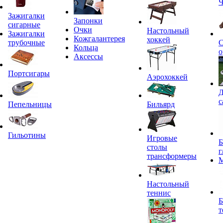
Ч
Зажигалки
Запонки
сигарные
Очки
Настольный
Зажигалки
Кожгалантерея
хоккей
трубочные
С
Кольца
о
Аксессы
Портсигары
Аэрохоккей
Д
с
Пепельницы
Бильярд
Гильотины
Игровые
Б
столы
г
трансформеры
Настольный
теннис
Б
т