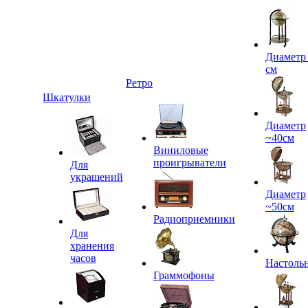
Диаметр
см
Ретро
Шкатулки
Диаметр
~40см
Виниловые
проигрыватели
Для
украшений
Диаметр
~50см
Радиоприемники
Для
хранения
часов
Настоль
Граммофоны