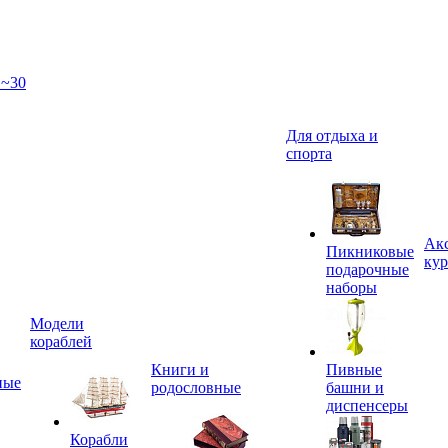
 ~30
Для отдыха и
спорта
Акс
Пикниковые
кур
подарочные
наборы
Модели
кораблей
Книги и
Пивные
ные
родословные
башни и
диспенсеры
Корабли