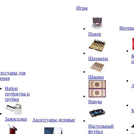
Игры
Интерь
Покер
К
Шахматы
п
ессуары для
Шашки
ения
Д
Набор
трубокура и
трубки
Нарды
М
Зажигалки
Аксессуары деловые
Настольный
футбол