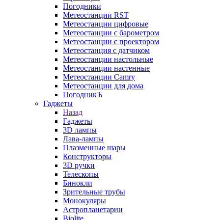
Погодники
Метеостанции RST
Метеостанции цифровые
Метеостанции с барометром
Метеостанции с проектором
Метеостанция с датчиком
Метеостанции настольные
Метеостанции настенные
Метеостанции Camry
Метеостанции для дома
ПогодникЪ
Гаджеты
Назад
Гаджеты
3D лампы
Лава-лампы
Плазменные шары
Конструкторы
3D ручки
Телескопы
Бинокли
Зрительные трубы
Монокуляры
Астропланетарии
Biolite