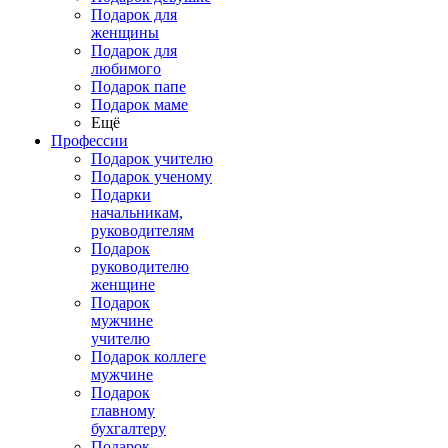
Подарок для
женщины
Подарок для
любимого
Подарок папе
Подарок маме
Ещё
Профессии
Подарок учителю
Подарок ученому
Подарки
начальникам,
руководителям
Подарок
руководителю
женщине
Подарок
мужчине
учителю
Подарок коллеге
мужчине
Подарок
главному
бухгалтеру
Подарок