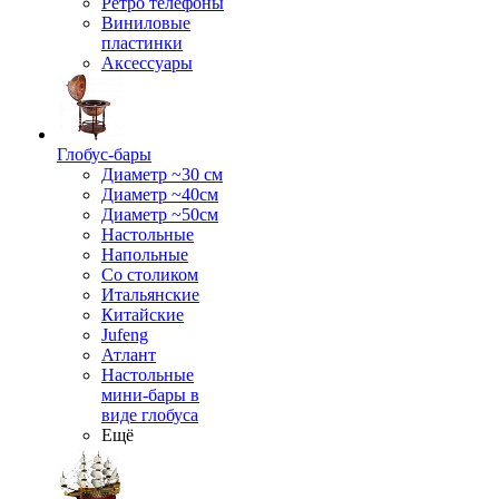
Ретро телефоны
Виниловые
пластинки
Аксессуары
Глобус-бары
Диаметр ~30 см
Диаметр ~40см
Диаметр ~50см
Настольные
Напольные
Со столиком
Итальянские
Китайские
Jufeng
Атлант
Настольные
мини-бары в
виде глобуса
Ещё