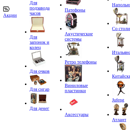
Для
Напольн
подзавода
Патефоны
часов
Акции
Со стол
Акустические
Для
системы
запонок и
колец
Итальян
Ретро телефоны
Для очков
Китайск
Виниловые
Для сигар
пластинки
Jufeng
Для денег
Аксессуары
Атлант