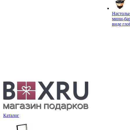
Настоль
мини-ба
виде гло
Каталог