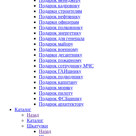
Подарок менеджеру
Подарок кадровику
Подарки строителям
Подарок нефтянику
Подарки офицерам
Подарок полковнику
Подарок энергетику
Подарок для генерала
Подарок майору
Подарок военному
Подарки десантнику
Подарок пожарному
Подарок сотруднику МЧС
Подарок ГАИшнику
Подарок подводнику
Подарок капитану
Подарок моряку
Подарок пилоту
Подарок ФСБшнику
Подарок архитектору
Каталог
Назад
Каталог
Шкатулки
Назад