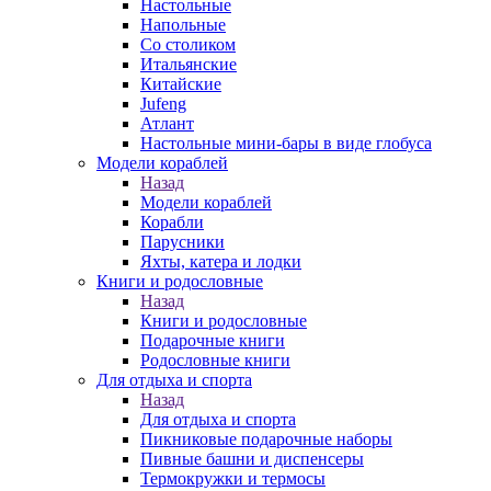
Настольные
Напольные
Со столиком
Итальянские
Китайские
Jufeng
Атлант
Настольные мини-бары в виде глобуса
Модели кораблей
Назад
Модели кораблей
Корабли
Парусники
Яхты, катера и лодки
Книги и родословные
Назад
Книги и родословные
Подарочные книги
Родословные книги
Для отдыха и спорта
Назад
Для отдыха и спорта
Пикниковые подарочные наборы
Пивные башни и диспенсеры
Термокружки и термосы