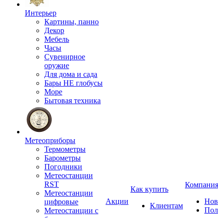
Интерьер
Картины, панно
Декор
Мебель
Часы
Сувенирное
оружие
Для дома и сада
Бары НЕ глобусы
Море
Бытовая техника
Метеоприборы
Термометры
Барометры
Погодники
Метеостанции
RST
Компани
Как купить
Метеостанции
Акции
Нов
цифровые
Клиентам
Пол
Метеостанции с