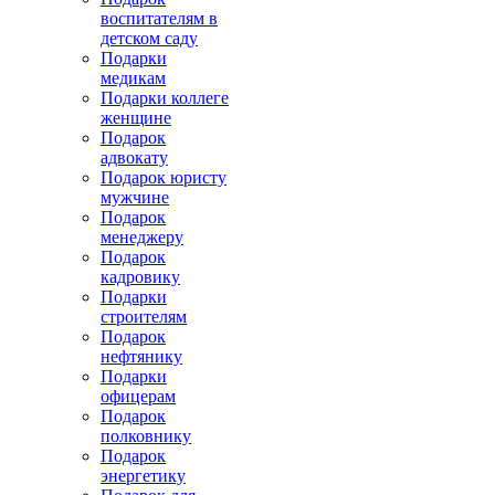
воспитателям в
детском саду
Подарки
медикам
Подарки коллеге
женщине
Подарок
адвокату
Подарок юристу
мужчине
Подарок
менеджеру
Подарок
кадровику
Подарки
строителям
Подарок
нефтянику
Подарки
офицерам
Подарок
полковнику
Подарок
энергетику