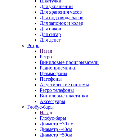
Шкатулки
Для украшений
Для хранения часов
Для подзавода часов
Для запонок и колец
Для очков
Для сигар
Для денег
Ретро
Назад
Ретро
Виниловые проигрыватели
Радиоприемники
Граммофоны
Патефоны
Акустические системы
Ретро телефоны
Виниловые пластинки
Аксессуары
Глобус-бары
Назад
Глобус-бары
Диаметр ~30 см
Диаметр ~40см
Диаметр ~50см