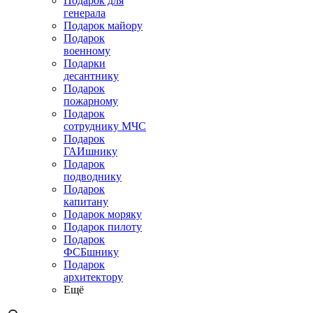
Подарок для
генерала
Подарок майору
Подарок
военному
Подарки
десантнику
Подарок
пожарному
Подарок
сотруднику МЧС
Подарок
ГАИшнику
Подарок
подводнику
Подарок
капитану
Подарок моряку
Подарок пилоту
Подарок
ФСБшнику
Подарок
архитектору
Ещё