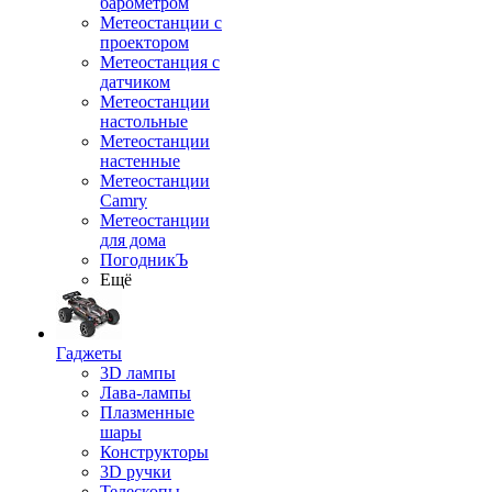
барометром
Метеостанции с
проектором
Метеостанция с
датчиком
Метеостанции
настольные
Метеостанции
настенные
Метеостанции
Camry
Метеостанции
для дома
ПогодникЪ
Ещё
Гаджеты
3D лампы
Лава-лампы
Плазменные
шары
Конструкторы
3D ручки
Телескопы