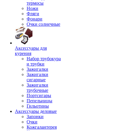
термосы
Ножи
Фляги
Фонари
Очки солнечные
Аксессуары для
курения
Набор трубокура
и трубки
Зажигалки
Зажигалки
сигарные
Зажигалки
трубочные
Портсигары
Пепельницы
Гильотины
Аксессуары деловые
Запонки
Очки
Кожгалантерея