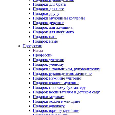
Подарки для брата
Подарки для него
Подарки другу
Подарки мужчинам коллегам
Подарок девушке
Подарок для женщины
Подарок для любимого
Подарок папе
Подарок маме
Профессии
Назад
Профессии
Подарок учителю
Подарок ученому
Подарки начальникам, руководителям
Подарок руководителю женщине
Подарок мужчине учителю
Подарок коллеге мужчине
Подарок главному бухгалтеру
Подарок воспитателям в детском саду
Подарки медикам
Подарки коллеге женщине
Подарок адвокату
Подарок юристу мужчине