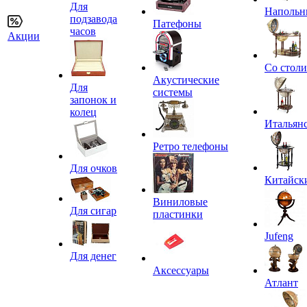
Для
Напольн
подзавода
Патефоны
часов
Акции
Со стол
Акустические
Для
системы
запонок и
колец
Итальян
Ретро телефоны
Для очков
Китайск
Виниловые
Для сигар
пластинки
Jufeng
Для денег
Аксессуары
Атлант