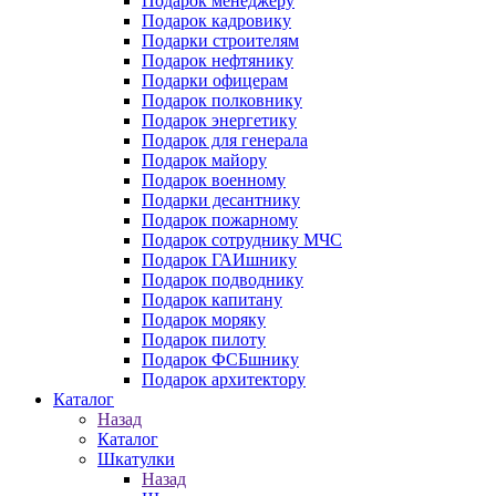
Подарок менеджеру
Подарок кадровику
Подарки строителям
Подарок нефтянику
Подарки офицерам
Подарок полковнику
Подарок энергетику
Подарок для генерала
Подарок майору
Подарок военному
Подарки десантнику
Подарок пожарному
Подарок сотруднику МЧС
Подарок ГАИшнику
Подарок подводнику
Подарок капитану
Подарок моряку
Подарок пилоту
Подарок ФСБшнику
Подарок архитектору
Каталог
Назад
Каталог
Шкатулки
Назад