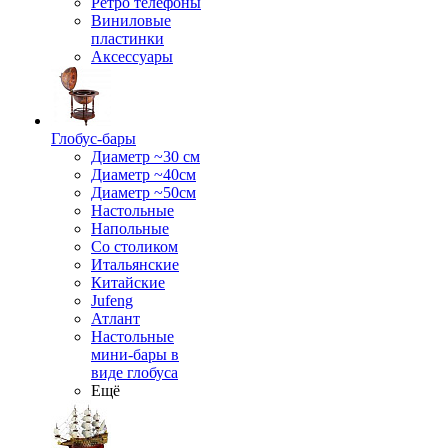
Ретро телефоны
Виниловые
пластинки
Аксессуары
Глобус-бары
Диаметр ~30 см
Диаметр ~40см
Диаметр ~50см
Настольные
Напольные
Со столиком
Итальянские
Китайские
Jufeng
Атлант
Настольные
мини-бары в
виде глобуса
Ещё