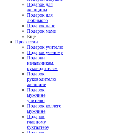
Подарок для
женщины
Подарок для
любимого
Подарок папе
Подарок маме
Ещё
Профессии
Подарок учителю
Подарок ученому
Подарки
начальникам,
руководителям
Подарок
руководителю
женщине
Подарок
мужчине
учителю
Подарок коллеге
мужчине
Подарок
главному
бухгалтеру
Подарок