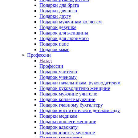
Подарки для брата
Подарки для него
Подарки другу
Подарки мужчинам коллегам
Подарок девушке
Подарок для женщины
Подарок для любимого
Подарок папе
Подарок маме
Профессии
Назад
Профессии
Подарок учителю
Подарок ученому
Подарки начальникам, руководителям
Подарок руководителю женщине
Подарок мужчине учителю
Подарок коллеге мужчине
Подарок главному бухгалтеру
Подарок воспитателям в детском саду
Подарки медикам
Подарки коллеге женщине
Подарок адвокату
Подарок юристу мужчине