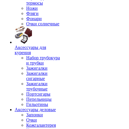
термосы
Ножи
Фляги
Фонари
Очки солнечные
Аксессуары для
курения
Набор трубокура
и трубки
Зажигалки
Зажигалки
сигарные
Зажигалки
трубочные
Портсигары
Пепельницы
Гильотины
Аксессуары деловые
Запонки
Очки
Кожгалантерея