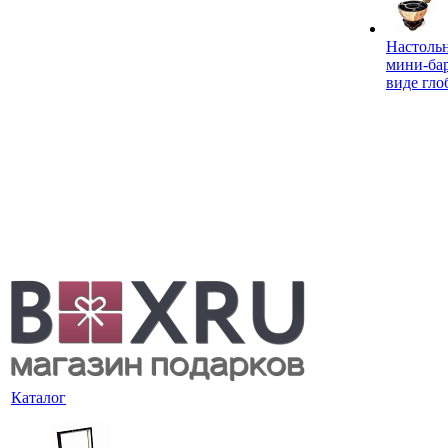
Настоль
мини-ба
виде гло
Каталог