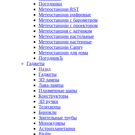
Погодники
Метеостанции RST
Метеостанции цифровые
Метеостанции с барометром
Метеостанции с проектором
Метеостанция с датчиком
Метеостанции настольные
Метеостанции настенные
Метеостанции Camry
Метеостанции для дома
ПогодникЪ
Гаджеты
Назад
Гаджеты
3D лампы
Лава-лампы
Плазменные шары
Конструкторы
3D ручки
Телескопы
Бинокли
Зрительные трубы
Монокуляры
Астропланетарии
Biolite