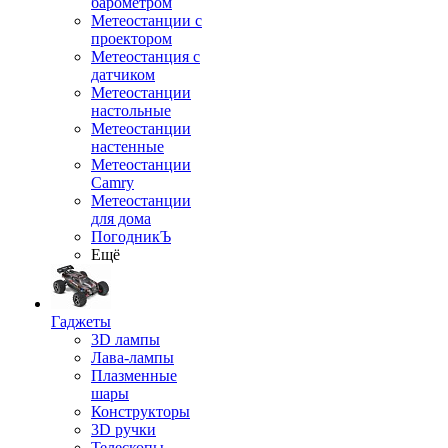
барометром
Метеостанции с
проектором
Метеостанция с
датчиком
Метеостанции
настольные
Метеостанции
настенные
Метеостанции
Camry
Метеостанции
для дома
ПогодникЪ
Ещё
Гаджеты
3D лампы
Лава-лампы
Плазменные
шары
Конструкторы
3D ручки
Телескопы