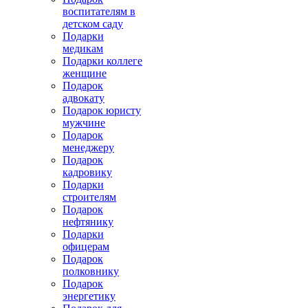
воспитателям в
детском саду
Подарки
медикам
Подарки коллеге
женщине
Подарок
адвокату
Подарок юристу
мужчине
Подарок
менеджеру
Подарок
кадровику
Подарки
строителям
Подарок
нефтянику
Подарки
офицерам
Подарок
полковнику
Подарок
энергетику