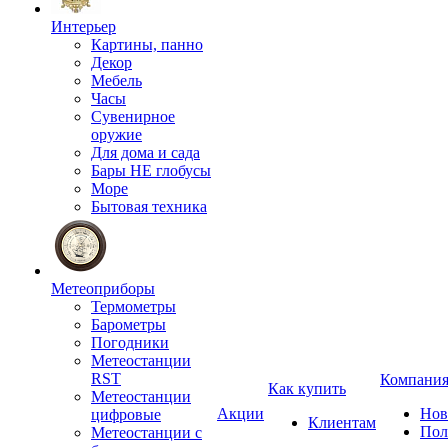
Интерьер
Картины, панно
Декор
Мебель
Часы
Сувенирное
оружие
Для дома и сада
Бары НЕ глобусы
Море
Бытовая техника
Метеоприборы
Термометры
Барометры
Погодники
Метеостанции
RST
Компани
Как купить
Метеостанции
Акции
Нов
цифровые
Клиентам
Пол
Метеостанции с