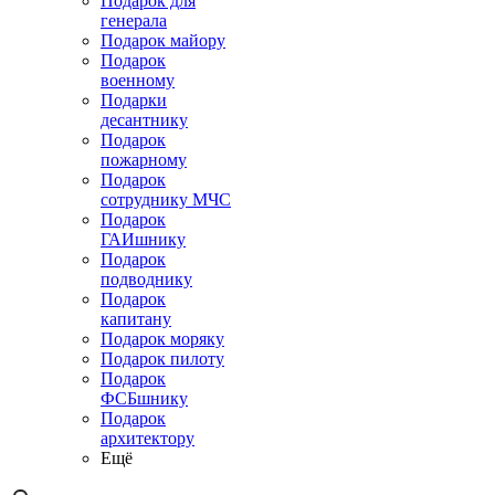
Подарок для
генерала
Подарок майору
Подарок
военному
Подарки
десантнику
Подарок
пожарному
Подарок
сотруднику МЧС
Подарок
ГАИшнику
Подарок
подводнику
Подарок
капитану
Подарок моряку
Подарок пилоту
Подарок
ФСБшнику
Подарок
архитектору
Ещё