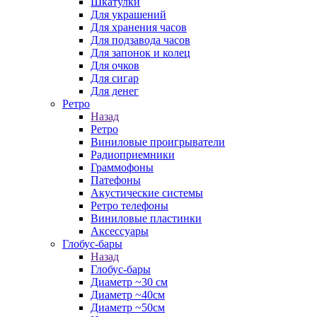
Шкатулки
Для украшений
Для хранения часов
Для подзавода часов
Для запонок и колец
Для очков
Для сигар
Для денег
Ретро
Назад
Ретро
Виниловые проигрыватели
Радиоприемники
Граммофоны
Патефоны
Акустические системы
Ретро телефоны
Виниловые пластинки
Аксессуары
Глобус-бары
Назад
Глобус-бары
Диаметр ~30 см
Диаметр ~40см
Диаметр ~50см