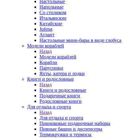
Настольные
Напольные
Со столиком
Итальянские
Китайские
Jufeng
Атлант
Настольные мини-бары в виде глобуса
Модели кораблей
Назад
Модели кораблей
Корабли
Парусники
Яхты, катера и лодки
Книги и родословные
Назад
Книги и родословные
Подарочные книги
Родословные книги
Для отдыха и спорта
Назад
Для отдыха и спорта
Пикниковые подарочные наборы
Пивные башни и диспенсеры
Термокружки и термосы