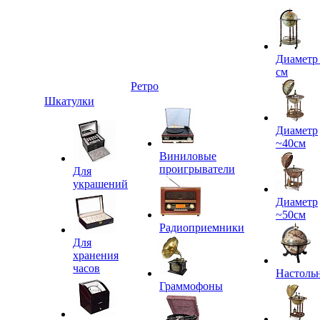
Диаметр
см
Ретро
Шкатулки
Диаметр
~40см
Виниловые
проигрыватели
Для
украшений
Диаметр
~50см
Радиоприемники
Для
хранения
часов
Настоль
Граммофоны