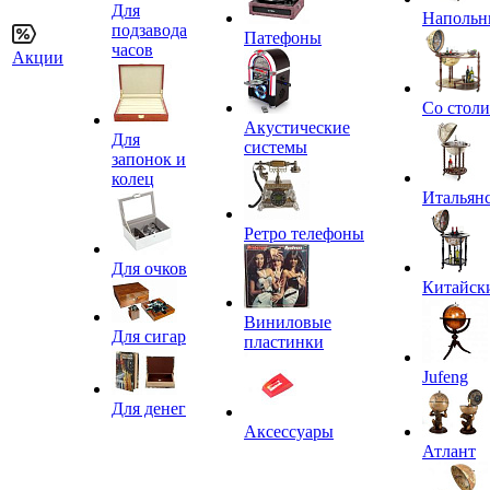
Для
Напольн
подзавода
Патефоны
часов
Акции
Со стол
Акустические
Для
системы
запонок и
колец
Итальян
Ретро телефоны
Для очков
Китайск
Виниловые
Для сигар
пластинки
Jufeng
Для денег
Аксессуары
Атлант