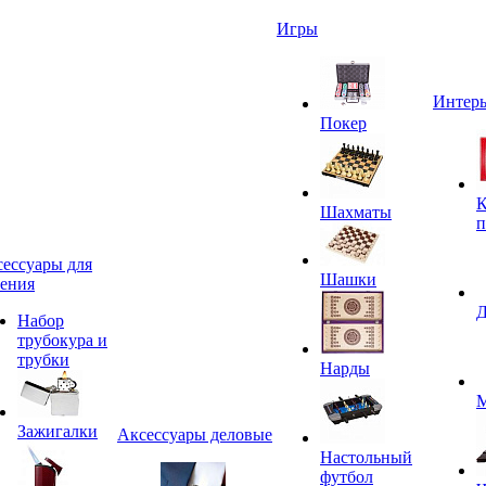
Игры
Интерь
Покер
К
Шахматы
п
ессуары для
Шашки
ения
Д
Набор
трубокура и
трубки
Нарды
М
Зажигалки
Аксессуары деловые
Настольный
футбол