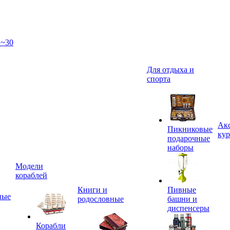
 ~30
Для отдыха и
спорта
Акс
Пикниковые
кур
подарочные
наборы
Модели
кораблей
Книги и
Пивные
ные
родословные
башни и
диспенсеры
Корабли