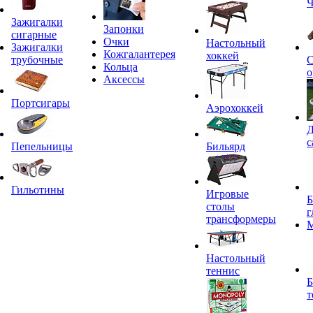
Ч
Зажигалки
Запонки
сигарные
Очки
Настольный
Зажигалки
Кожгалантерея
хоккей
трубочные
С
Кольца
о
Аксессы
Портсигары
Аэрохоккей
Д
с
Пепельницы
Бильярд
Гильотины
Игровые
Б
столы
г
трансформеры
Настольный
теннис
Б
т