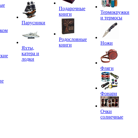
ые
Подарочные
Термокружки
книги
и термосы
Парусники
иком
Родословные
Ножи
книги
Яхты,
катера и
ские
лодки
Фляги
ие
Фонари
Очки
солнечные