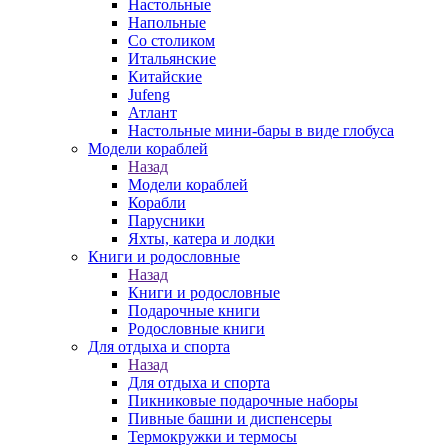
Настольные
Напольные
Со столиком
Итальянские
Китайские
Jufeng
Атлант
Настольные мини-бары в виде глобуса
Модели кораблей
Назад
Модели кораблей
Корабли
Парусники
Яхты, катера и лодки
Книги и родословные
Назад
Книги и родословные
Подарочные книги
Родословные книги
Для отдыха и спорта
Назад
Для отдыха и спорта
Пикниковые подарочные наборы
Пивные башни и диспенсеры
Термокружки и термосы