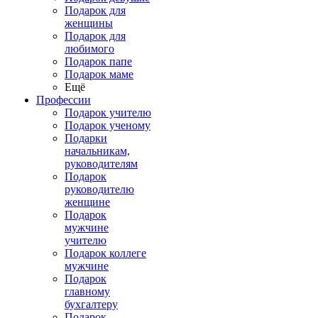
Подарок для
женщины
Подарок для
любимого
Подарок папе
Подарок маме
Ещё
Профессии
Подарок учителю
Подарок ученому
Подарки
начальникам,
руководителям
Подарок
руководителю
женщине
Подарок
мужчине
учителю
Подарок коллеге
мужчине
Подарок
главному
бухгалтеру
Подарок