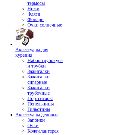
термосы
Ножи
Фляги
Фонари
Очки солнечные
Аксессуары для
курения
Набор трубокура
и трубки
Зажигалки
Зажигалки
сигарные
Зажигалки
трубочные
Портсигары
Пепельницы
Гильотины
Аксессуары деловые
Запонки
Очки
Кожгалантерея