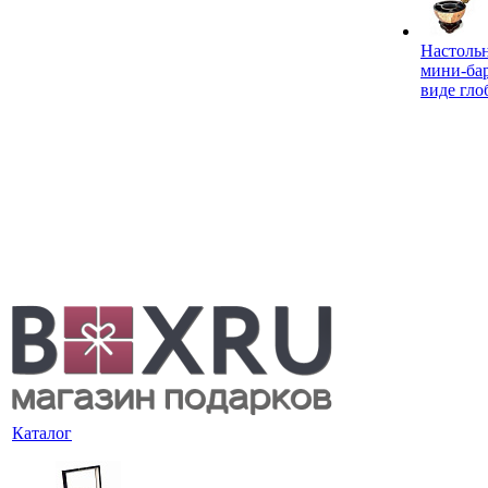
Настоль
мини-ба
виде гло
Каталог