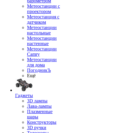
барометром
Метеостанции с
проектором
Метеостанция с
датчиком
Метеостанции
настольные
Метеостанции
настенные
Метеостанции
Camry
Метеостанции
для дома
ПогодникЪ
Ещё
Гаджеты
3D лампы
Лава-лампы
Плазменные
шары
Конструкторы
3D ручки
Телескопы