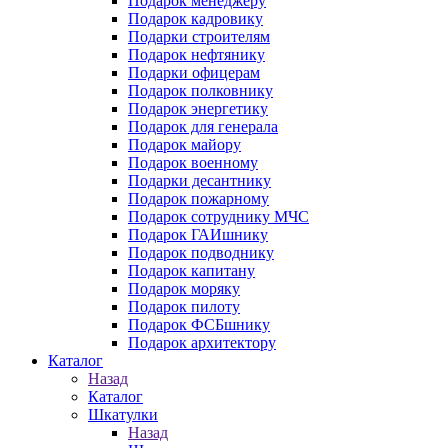
Подарок менеджеру
Подарок кадровику
Подарки строителям
Подарок нефтянику
Подарки офицерам
Подарок полковнику
Подарок энергетику
Подарок для генерала
Подарок майору
Подарок военному
Подарки десантнику
Подарок пожарному
Подарок сотруднику МЧС
Подарок ГАИшнику
Подарок подводнику
Подарок капитану
Подарок моряку
Подарок пилоту
Подарок ФСБшнику
Подарок архитектору
Каталог
Назад
Каталог
Шкатулки
Назад