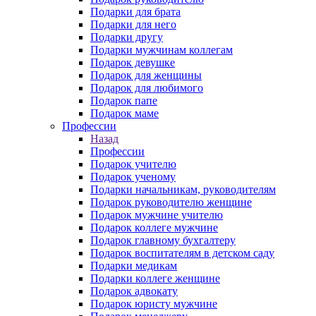
Подарки для брата
Подарки для него
Подарки другу
Подарки мужчинам коллегам
Подарок девушке
Подарок для женщины
Подарок для любимого
Подарок папе
Подарок маме
Профессии
Назад
Профессии
Подарок учителю
Подарок ученому
Подарки начальникам, руководителям
Подарок руководителю женщине
Подарок мужчине учителю
Подарок коллеге мужчине
Подарок главному бухгалтеру
Подарок воспитателям в детском саду
Подарки медикам
Подарки коллеге женщине
Подарок адвокату
Подарок юристу мужчине