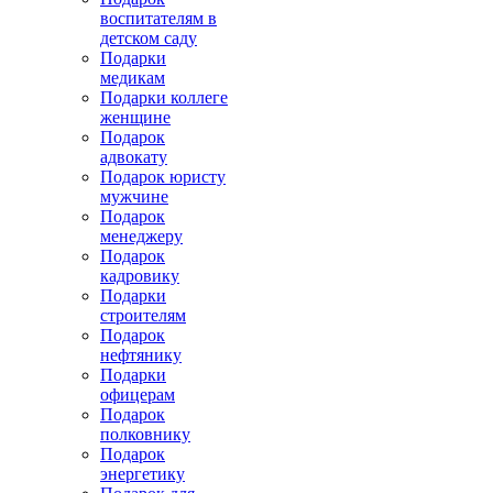
воспитателям в
детском саду
Подарки
медикам
Подарки коллеге
женщине
Подарок
адвокату
Подарок юристу
мужчине
Подарок
менеджеру
Подарок
кадровику
Подарки
строителям
Подарок
нефтянику
Подарки
офицерам
Подарок
полковнику
Подарок
энергетику