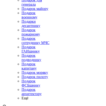
Подарок для
генерала
Подарок майору
Подарок
военному
Подарки
десантнику
Подарок
пожарному
Подарок
сотруднику МЧС
Подарок
ГАИшнику
Подарок
подводнику
Подарок
капитану
Подарок моряку
Подарок пилоту
Подарок
ФСБшнику
Подарок
архитектору
Ещё