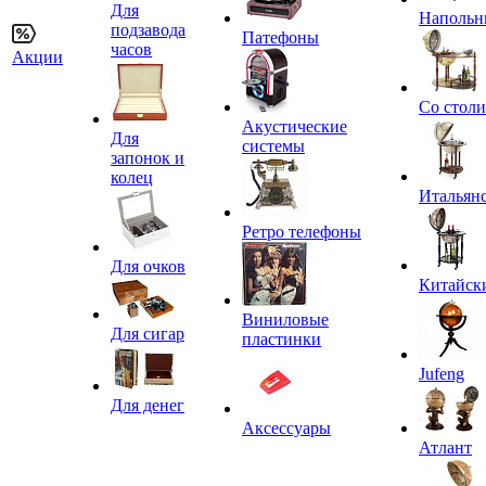
Для
Напольн
подзавода
Патефоны
часов
Акции
Со стол
Акустические
Для
системы
запонок и
колец
Итальян
Ретро телефоны
Для очков
Китайск
Виниловые
Для сигар
пластинки
Jufeng
Для денег
Аксессуары
Атлант