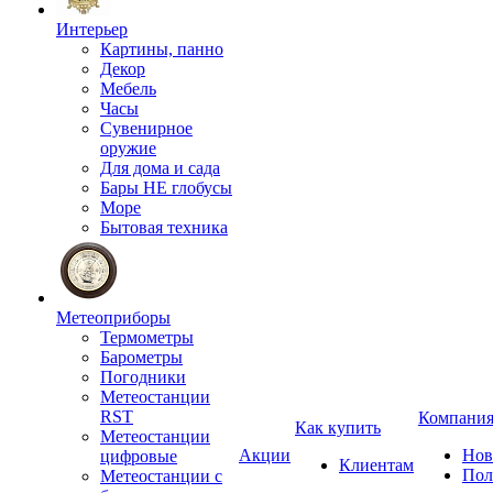
Интерьер
Картины, панно
Декор
Мебель
Часы
Сувенирное
оружие
Для дома и сада
Бары НЕ глобусы
Море
Бытовая техника
Метеоприборы
Термометры
Барометры
Погодники
Метеостанции
RST
Компани
Как купить
Метеостанции
Акции
Нов
цифровые
Клиентам
Пол
Метеостанции с