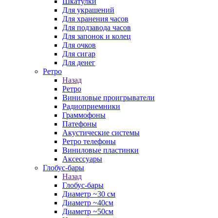
Шкатулки
Для украшений
Для хранения часов
Для подзавода часов
Для запонок и колец
Для очков
Для сигар
Для денег
Ретро
Назад
Ретро
Виниловые проигрыватели
Радиоприемники
Граммофоны
Патефоны
Акустические системы
Ретро телефоны
Виниловые пластинки
Аксессуары
Глобус-бары
Назад
Глобус-бары
Диаметр ~30 см
Диаметр ~40см
Диаметр ~50см