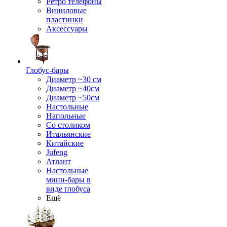
Ретро телефоны
Виниловые
пластинки
Аксессуары
Глобус-бары
Диаметр ~30 см
Диаметр ~40см
Диаметр ~50см
Настольные
Напольные
Со столиком
Итальянские
Китайские
Jufeng
Атлант
Настольные
мини-бары в
виде глобуса
Ещё