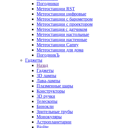
Погодники
Метеостанции RST
Метеостанции цифровые
Метеостанции с барометром
Метеостанции с проектором
Метеостанция с датчиком
Метеостанции настольные
Метеостанции настенные
Метеостанции Camry
Метеостанции для дома
ПогодникЪ
Гаджеты
Назад
Гаджеты
3D лампы
Лава-лампы
Плазменные шары
Конструкторы
3D ручки
Телескопы
Бинокли
Зрительные трубы
Монокуляры
Астропланетарии
Biolite