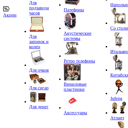
Для
Напольн
подзавода
Патефоны
часов
Акции
Со стол
Акустические
Для
системы
запонок и
колец
Итальян
Ретро телефоны
Для очков
Китайск
Виниловые
Для сигар
пластинки
Jufeng
Для денег
Аксессуары
Атлант