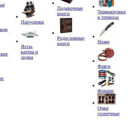
ые
Подарочные
Термокружки
книги
и термосы
Парусники
иком
Родословные
Ножи
книги
Яхты,
катера и
ские
лодки
Фляги
ие
Фонари
Очки
солнечные