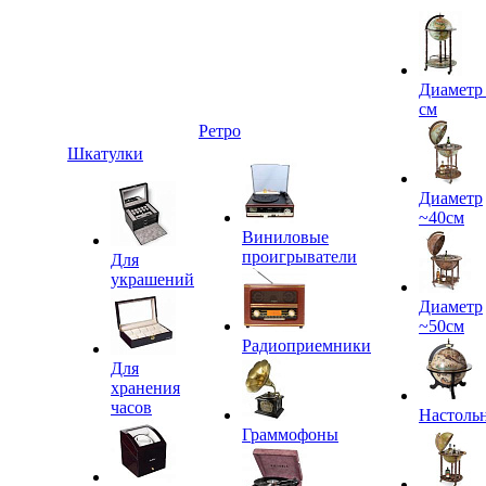
Диаметр
см
Ретро
Шкатулки
Диаметр
~40см
Виниловые
проигрыватели
Для
украшений
Диаметр
~50см
Радиоприемники
Для
хранения
часов
Настоль
Граммофоны