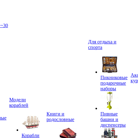
 ~30
Для отдыха и
спорта
Акс
Пикниковые
кур
подарочные
наборы
Модели
кораблей
Книги и
Пивные
ные
родословные
башни и
диспенсеры
Корабли