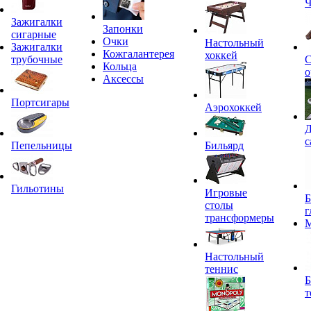
Ч
Зажигалки
Запонки
сигарные
Очки
Настольный
Зажигалки
Кожгалантерея
хоккей
трубочные
С
Кольца
о
Аксессы
Портсигары
Аэрохоккей
Д
с
Пепельницы
Бильярд
Гильотины
Игровые
Б
столы
г
трансформеры
Настольный
теннис
Б
т