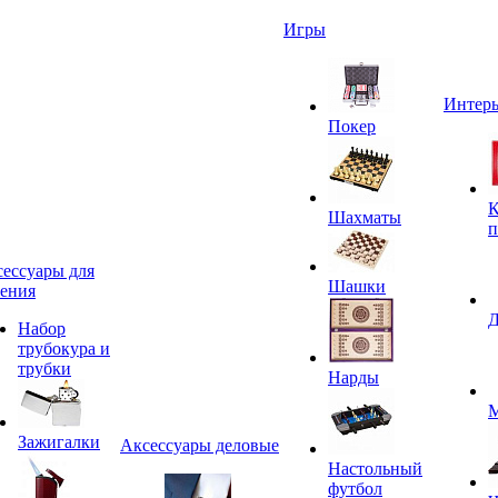
Игры
Интерь
Покер
К
Шахматы
п
ессуары для
Шашки
ения
Д
Набор
трубокура и
трубки
Нарды
М
Зажигалки
Аксессуары деловые
Настольный
футбол