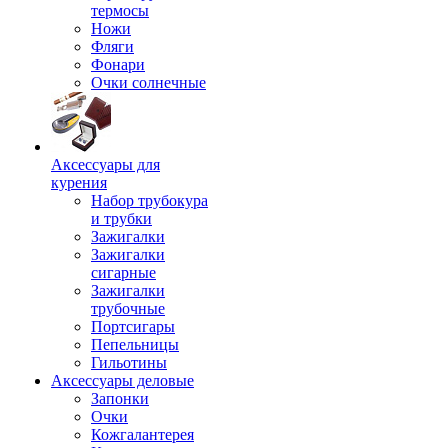
термосы
Ножи
Фляги
Фонари
Очки солнечные
Аксессуары для
курения
Набор трубокура
и трубки
Зажигалки
Зажигалки
сигарные
Зажигалки
трубочные
Портсигары
Пепельницы
Гильотины
Аксессуары деловые
Запонки
Очки
Кожгалантерея