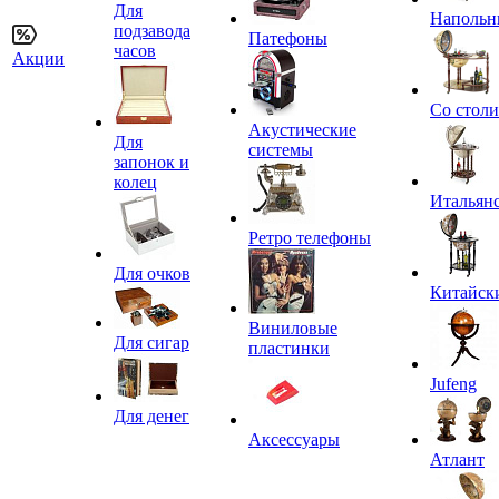
Для
Напольн
подзавода
Патефоны
часов
Акции
Со стол
Акустические
Для
системы
запонок и
колец
Итальян
Ретро телефоны
Для очков
Китайск
Виниловые
Для сигар
пластинки
Jufeng
Для денег
Аксессуары
Атлант