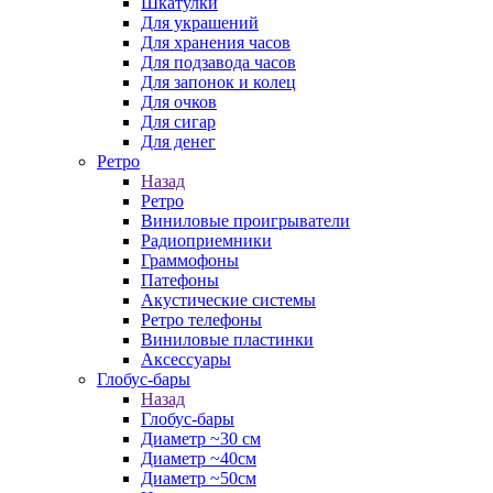
Шкатулки
Для украшений
Для хранения часов
Для подзавода часов
Для запонок и колец
Для очков
Для сигар
Для денег
Ретро
Назад
Ретро
Виниловые проигрыватели
Радиоприемники
Граммофоны
Патефоны
Акустические системы
Ретро телефоны
Виниловые пластинки
Аксессуары
Глобус-бары
Назад
Глобус-бары
Диаметр ~30 см
Диаметр ~40см
Диаметр ~50см