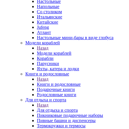
Настольные
Напольные
Со столиком
Итальянские
Китайские
Jufeng
Атлант
Настольные мини-бары в виде глобуса
Модели кораблей
Назад
Модели кораблей
Корабли
Парусники
Яхты, катера и лодки
Книги и родословные
Назад
Книги и родословные
Подарочные книги
Родословные книги
Для отдыха и спорта
Назад
Для отдыха и спорта
Пикниковые подарочные наборы
Пивные башни и диспенсеры
Термокружки и термосы