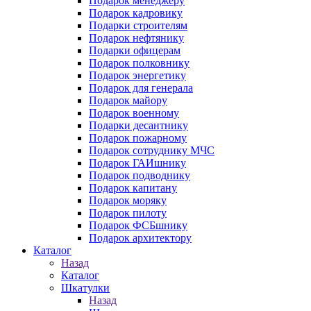
Подарок менеджеру
Подарок кадровику
Подарки строителям
Подарок нефтянику
Подарки офицерам
Подарок полковнику
Подарок энергетику
Подарок для генерала
Подарок майору
Подарок военному
Подарки десантнику
Подарок пожарному
Подарок сотруднику МЧС
Подарок ГАИшнику
Подарок подводнику
Подарок капитану
Подарок моряку
Подарок пилоту
Подарок ФСБшнику
Подарок архитектору
Каталог
Назад
Каталог
Шкатулки
Назад