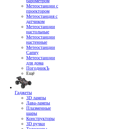
барометром
Метеостанции с
проектором
Метеостанция с
датчиком
Метеостанции
настольные
Метеостанции
настенные
Метеостанции
Camry
Метеостанции
для дома
ПогодникЪ
Ещё
Гаджеты
3D лампы
Лава-лампы
Плазменные
шары
Конструкторы
3D ручки
Телескопы