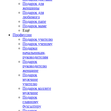
Подарок для
женщины
Подарок для
любимого
Подарок папе
Подарок маме
Ещё
Профессии
Подарок учителю
Подарок ученому
Подарки
начальникам,
руководителям
Подарок
руководителю
женщине
Подарок
мужчине
учителю
Подарок коллеге
мужчине
Подарок
главному
бухгалтеру
Подарок