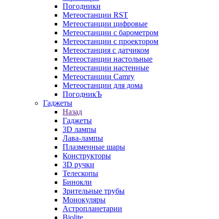
Погодники
Метеостанции RST
Метеостанции цифровые
Метеостанции с барометром
Метеостанции с проектором
Метеостанция с датчиком
Метеостанции настольные
Метеостанции настенные
Метеостанции Camry
Метеостанции для дома
ПогодникЪ
Гаджеты
Назад
Гаджеты
3D лампы
Лава-лампы
Плазменные шары
Конструкторы
3D ручки
Телескопы
Бинокли
Зрительные трубы
Монокуляры
Астропланетарии
Biolite