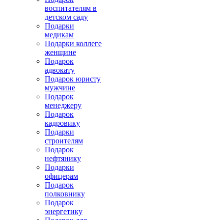
воспитателям в
детском саду
Подарки
медикам
Подарки коллеге
женщине
Подарок
адвокату
Подарок юристу
мужчине
Подарок
менеджеру
Подарок
кадровику
Подарки
строителям
Подарок
нефтянику
Подарки
офицерам
Подарок
полковнику
Подарок
энергетику