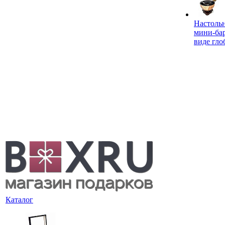
Настоль
мини-ба
виде гло
Каталог