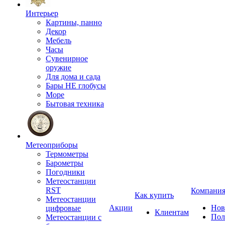
Интерьер
Картины, панно
Декор
Мебель
Часы
Сувенирное
оружие
Для дома и сада
Бары НЕ глобусы
Море
Бытовая техника
Метеоприборы
Термометры
Барометры
Погодники
Метеостанции
RST
Компани
Как купить
Метеостанции
Акции
Нов
цифровые
Клиентам
Пол
Метеостанции с