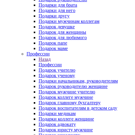
Подарки для брата
Подарки для него
Подарки другу
Подарки мужчинам коллегам
Подарок девушке
Подарок для женщины
Подарок для любимого
Подарок папе
Подарок маме
Профессии
Назад
Профессии
Подарок учителю
Подарок ученому
Подарки начальникам, руководителям
Подарок руководителю женщине
Подарок мужчине учителю
Подарок коллеге мужчине
Подарок главному бухгалтеру
Подарок воспитателям в детском саду
Подарки медикам
Подарки коллеге женщине
Подарок адвокату
Подарок юристу мужчине