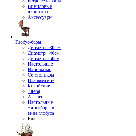
Ретро телефоны
Виниловые
пластинки
Аксессуары
Глобус-бары
Диаметр ~30 см
Диаметр ~40см
Диаметр ~50см
Настольные
Напольные
Со столиком
Итальянские
Китайские
Jufeng
Атлант
Настольные
мини-бары в
виде глобуса
Ещё