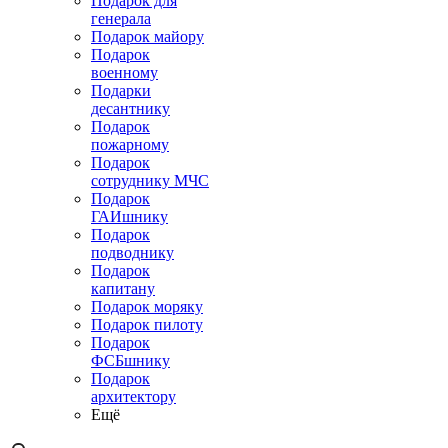
Подарок для
генерала
Подарок майору
Подарок
военному
Подарки
десантнику
Подарок
пожарному
Подарок
сотруднику МЧС
Подарок
ГАИшнику
Подарок
подводнику
Подарок
капитану
Подарок моряку
Подарок пилоту
Подарок
ФСБшнику
Подарок
архитектору
Ещё