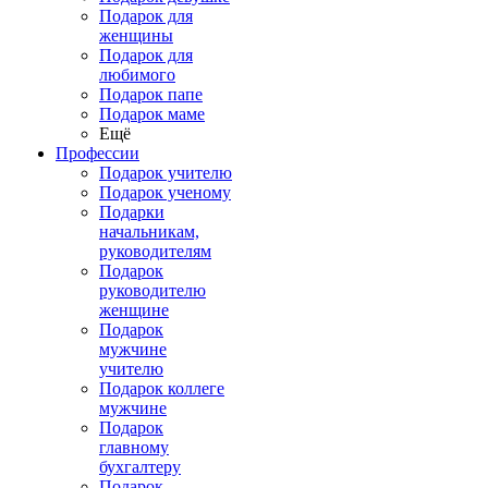
Подарок для
женщины
Подарок для
любимого
Подарок папе
Подарок маме
Ещё
Профессии
Подарок учителю
Подарок ученому
Подарки
начальникам,
руководителям
Подарок
руководителю
женщине
Подарок
мужчине
учителю
Подарок коллеге
мужчине
Подарок
главному
бухгалтеру
Подарок