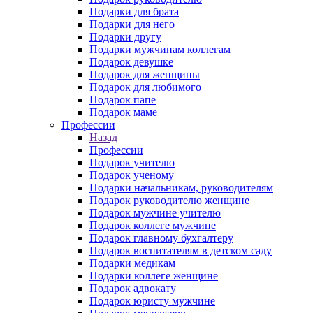
Подарки для брата
Подарки для него
Подарки другу
Подарки мужчинам коллегам
Подарок девушке
Подарок для женщины
Подарок для любимого
Подарок папе
Подарок маме
Профессии
Назад
Профессии
Подарок учителю
Подарок ученому
Подарки начальникам, руководителям
Подарок руководителю женщине
Подарок мужчине учителю
Подарок коллеге мужчине
Подарок главному бухгалтеру
Подарок воспитателям в детском саду
Подарки медикам
Подарки коллеге женщине
Подарок адвокату
Подарок юристу мужчине