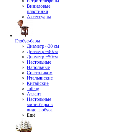
Ретро телефоны
Виниловые
пластинки
Аксессуары
Глобус-бары
Диаметр ~30 см
Диаметр ~40см
Диаметр ~50см
Настольные
Напольные
Со столиком
Итальянские
Китайские
Jufeng
Атлант
Настольные
мини-бары в
виде глобуса
Ещё