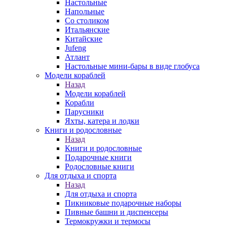
Настольные
Напольные
Со столиком
Итальянские
Китайские
Jufeng
Атлант
Настольные мини-бары в виде глобуса
Модели кораблей
Назад
Модели кораблей
Корабли
Парусники
Яхты, катера и лодки
Книги и родословные
Назад
Книги и родословные
Подарочные книги
Родословные книги
Для отдыха и спорта
Назад
Для отдыха и спорта
Пикниковые подарочные наборы
Пивные башни и диспенсеры
Термокружки и термосы