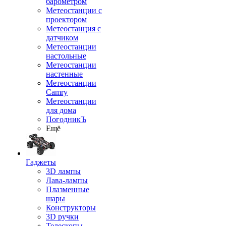
барометром
Метеостанции с
проектором
Метеостанция с
датчиком
Метеостанции
настольные
Метеостанции
настенные
Метеостанции
Camry
Метеостанции
для дома
ПогодникЪ
Ещё
Гаджеты
3D лампы
Лава-лампы
Плазменные
шары
Конструкторы
3D ручки
Телескопы