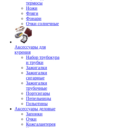
термосы
Ножи
Фляги
Фонари
Очки солнечные
Аксессуары для
курения
Набор трубокура
и трубки
Зажигалки
Зажигалки
сигарные
Зажигалки
трубочные
Портсигары
Пепельницы
Гильотины
Аксессуары деловые
Запонки
Очки
Кожгалантерея