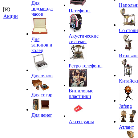
Для
Напольн
подзавода
Патефоны
часов
Акции
Со стол
Акустические
Для
системы
запонок и
колец
Итальян
Ретро телефоны
Для очков
Китайск
Виниловые
Для сигар
пластинки
Jufeng
Для денег
Аксессуары
Атлант