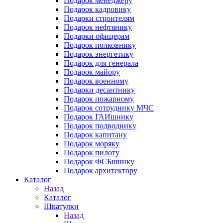
Подарок менеджеру
Подарок кадровику
Подарки строителям
Подарок нефтянику
Подарки офицерам
Подарок полковнику
Подарок энергетику
Подарок для генерала
Подарок майору
Подарок военному
Подарки десантнику
Подарок пожарному
Подарок сотруднику МЧС
Подарок ГАИшнику
Подарок подводнику
Подарок капитану
Подарок моряку
Подарок пилоту
Подарок ФСБшнику
Подарок архитектору
Каталог
Назад
Каталог
Шкатулки
Назад