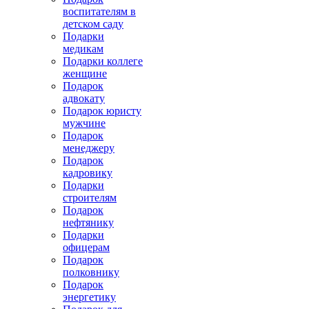
воспитателям в
детском саду
Подарки
медикам
Подарки коллеге
женщине
Подарок
адвокату
Подарок юристу
мужчине
Подарок
менеджеру
Подарок
кадровику
Подарки
строителям
Подарок
нефтянику
Подарки
офицерам
Подарок
полковнику
Подарок
энергетику