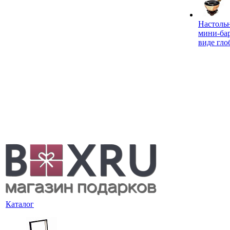
Настоль
мини-ба
виде гло
Каталог