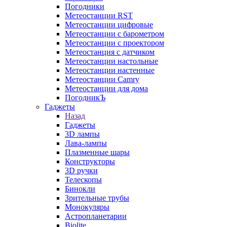
Погодники
Метеостанции RST
Метеостанции цифровые
Метеостанции с барометром
Метеостанции с проектором
Метеостанция с датчиком
Метеостанции настольные
Метеостанции настенные
Метеостанции Camry
Метеостанции для дома
ПогодникЪ
Гаджеты
Назад
Гаджеты
3D лампы
Лава-лампы
Плазменные шары
Конструкторы
3D ручки
Телескопы
Бинокли
Зрительные трубы
Монокуляры
Астропланетарии
Biolite