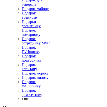
Подарок для
генерала
Подарок майору
Подарок
военному
Подарки
десантнику
Подарок
пожарному
Подарок
сотруднику МЧС
Подарок
ГАИшнику
Подарок
подводнику
Подарок
капитану
Подарок моряку
Подарок пилоту
Подарок
ФСБшнику
Подарок
архитектору
Ещё