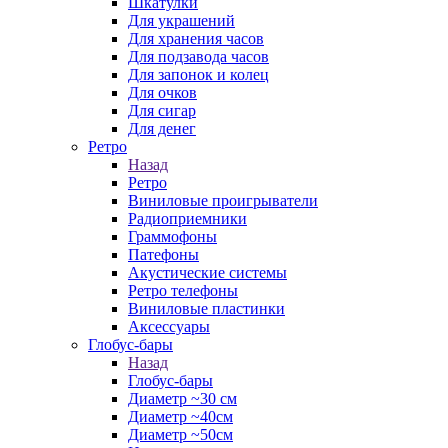
Шкатулки
Для украшений
Для хранения часов
Для подзавода часов
Для запонок и колец
Для очков
Для сигар
Для денег
Ретро
Назад
Ретро
Виниловые проигрыватели
Радиоприемники
Граммофоны
Патефоны
Акустические системы
Ретро телефоны
Виниловые пластинки
Аксессуары
Глобус-бары
Назад
Глобус-бары
Диаметр ~30 см
Диаметр ~40см
Диаметр ~50см