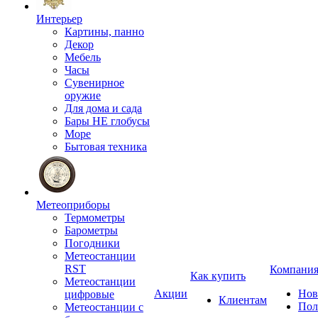
Интерьер
Картины, панно
Декор
Мебель
Часы
Сувенирное
оружие
Для дома и сада
Бары НЕ глобусы
Море
Бытовая техника
Метеоприборы
Термометры
Барометры
Погодники
Метеостанции
RST
Компани
Как купить
Метеостанции
Акции
Нов
цифровые
Клиентам
Пол
Метеостанции с