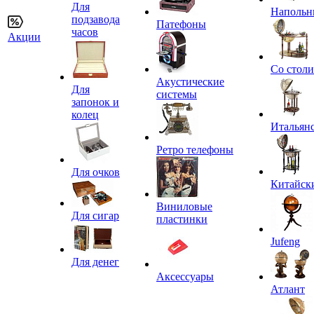
Для
Напольн
подзавода
Патефоны
часов
Акции
Со стол
Акустические
Для
системы
запонок и
колец
Итальян
Ретро телефоны
Для очков
Китайск
Виниловые
Для сигар
пластинки
Jufeng
Для денег
Аксессуары
Атлант