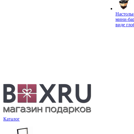
Настоль
мини-ба
виде гло
Каталог