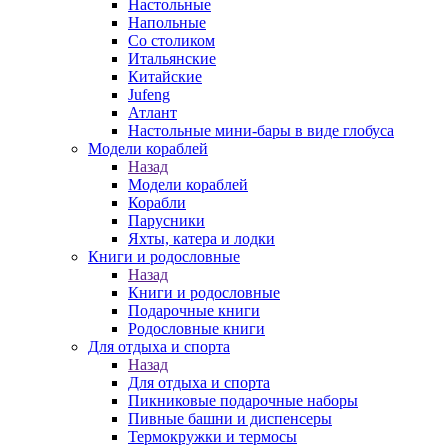
Настольные
Напольные
Со столиком
Итальянские
Китайские
Jufeng
Атлант
Настольные мини-бары в виде глобуса
Модели кораблей
Назад
Модели кораблей
Корабли
Парусники
Яхты, катера и лодки
Книги и родословные
Назад
Книги и родословные
Подарочные книги
Родословные книги
Для отдыха и спорта
Назад
Для отдыха и спорта
Пикниковые подарочные наборы
Пивные башни и диспенсеры
Термокружки и термосы