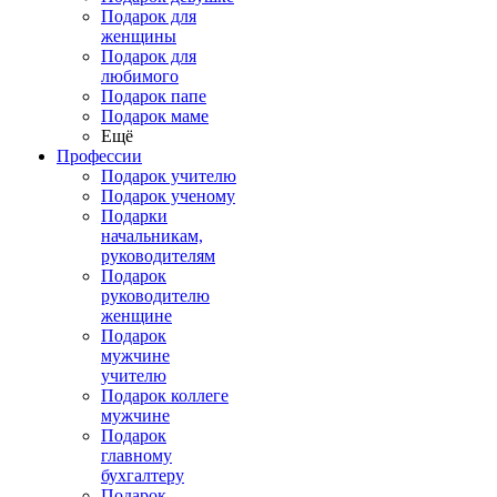
Подарок для
женщины
Подарок для
любимого
Подарок папе
Подарок маме
Ещё
Профессии
Подарок учителю
Подарок ученому
Подарки
начальникам,
руководителям
Подарок
руководителю
женщине
Подарок
мужчине
учителю
Подарок коллеге
мужчине
Подарок
главному
бухгалтеру
Подарок