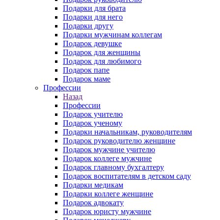
Подарки для брата
Подарки для него
Подарки другу
Подарки мужчинам коллегам
Подарок девушке
Подарок для женщины
Подарок для любимого
Подарок папе
Подарок маме
Профессии
Назад
Профессии
Подарок учителю
Подарок ученому
Подарки начальникам, руководителям
Подарок руководителю женщине
Подарок мужчине учителю
Подарок коллеге мужчине
Подарок главному бухгалтеру
Подарок воспитателям в детском саду
Подарки медикам
Подарки коллеге женщине
Подарок адвокату
Подарок юристу мужчине