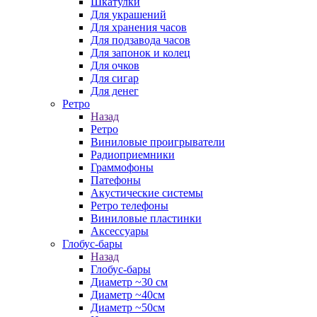
Шкатулки
Для украшений
Для хранения часов
Для подзавода часов
Для запонок и колец
Для очков
Для сигар
Для денег
Ретро
Назад
Ретро
Виниловые проигрыватели
Радиоприемники
Граммофоны
Патефоны
Акустические системы
Ретро телефоны
Виниловые пластинки
Аксессуары
Глобус-бары
Назад
Глобус-бары
Диаметр ~30 см
Диаметр ~40см
Диаметр ~50см