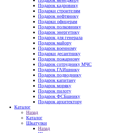
Подарок менеджеру
Подарок кадровику
Подарки строителям
Подарок нефтянику
Подарки офицерам
Подарок полковнику
Подарок энергетику
Подарок для генерала
Подарок майору
Подарок военному
Подарки десантнику
Подарок пожарному
Подарок сотруднику МЧС
Подарок ГАИшнику
Подарок подводнику
Подарок капитану
Подарок моряку
Подарок пилоту
Подарок ФСБшнику
Подарок архитектору
Каталог
Назад
Каталог
Шкатулки
Назад