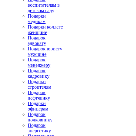
воспитателям в
детском саду
Подарки
медикам
Подарки коллеге
женщине
Подарок
адвокату
Подарок юристу
мужчине
Подарок
менеджеру
Подарок
кадровику
Подарки
строителям
Подарок
нефтянику
Подарки
офицерам
Подарок
полковнику
Подарок
энергетику