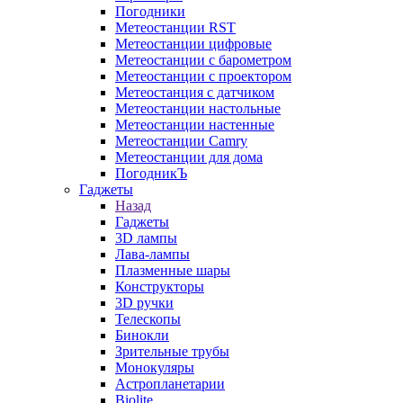
Погодники
Метеостанции RST
Метеостанции цифровые
Метеостанции с барометром
Метеостанции с проектором
Метеостанция с датчиком
Метеостанции настольные
Метеостанции настенные
Метеостанции Camry
Метеостанции для дома
ПогодникЪ
Гаджеты
Назад
Гаджеты
3D лампы
Лава-лампы
Плазменные шары
Конструкторы
3D ручки
Телескопы
Бинокли
Зрительные трубы
Монокуляры
Астропланетарии
Biolite