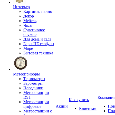
Интерьер
Картины, панно
Декор
Мебель
Часы
Сувенирное
оружие
Для дома и сада
Бары НЕ глобусы
Море
Бытовая техника
Метеоприборы
Термометры
Барометры
Погодники
Метеостанции
RST
Компани
Как купить
Метеостанции
Акции
Нов
цифровые
Клиентам
Пол
Метеостанции с