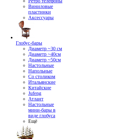
Ретро телефоны
Виниловые
пластинки
Аксессуары
Глобус-бары
Диаметр ~30 см
Диаметр ~40см
Диаметр ~50см
Настольные
Напольные
Со столиком
Итальянские
Китайские
Jufeng
Атлант
Настольные
мини-бары в
виде глобуса
Ещё