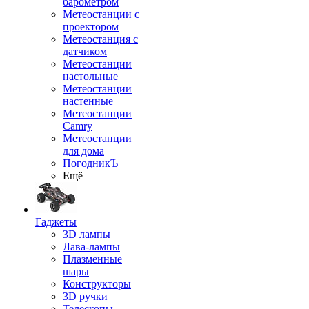
барометром
Метеостанции с
проектором
Метеостанция с
датчиком
Метеостанции
настольные
Метеостанции
настенные
Метеостанции
Camry
Метеостанции
для дома
ПогодникЪ
Ещё
Гаджеты
3D лампы
Лава-лампы
Плазменные
шары
Конструкторы
3D ручки
Телескопы