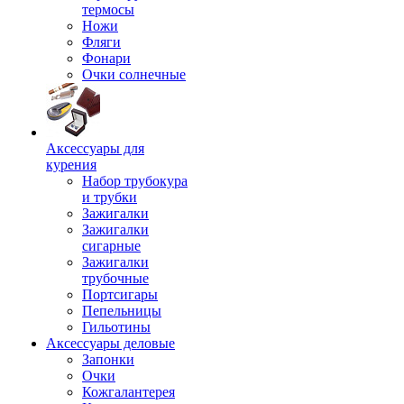
термосы
Ножи
Фляги
Фонари
Очки солнечные
Аксессуары для
курения
Набор трубокура
и трубки
Зажигалки
Зажигалки
сигарные
Зажигалки
трубочные
Портсигары
Пепельницы
Гильотины
Аксессуары деловые
Запонки
Очки
Кожгалантерея