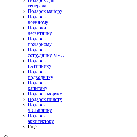
Подарок для
генерала
Подарок майору
Подарок
военному
Подарки
десантнику
Подарок
пожарному
Подарок
сотруднику МЧС
Подарок
ГАИшнику
Подарок
подводнику
Подарок
капитану
Подарок моряку
Подарок пилоту
Подарок
ФСБшнику
Подарок
архитектору
Ещё