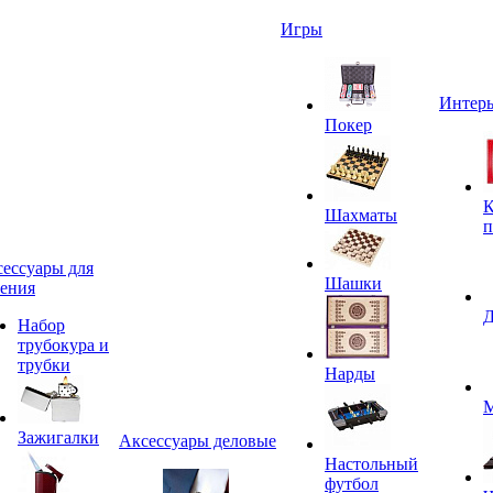
Игры
Интерь
Покер
К
Шахматы
п
ессуары для
Шашки
ения
Д
Набор
трубокура и
трубки
Нарды
М
Зажигалки
Аксессуары деловые
Настольный
футбол