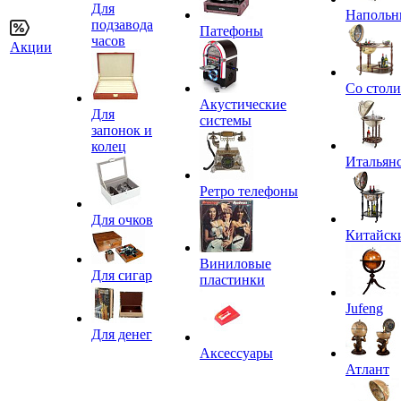
Для
Напольн
подзавода
Патефоны
часов
Акции
Со стол
Акустические
Для
системы
запонок и
колец
Итальян
Ретро телефоны
Для очков
Китайск
Виниловые
Для сигар
пластинки
Jufeng
Для денег
Аксессуары
Атлант