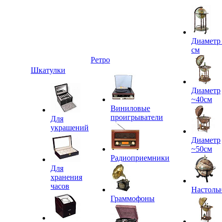
Диаметр
см
Ретро
Шкатулки
Диаметр
~40см
Виниловые
проигрыватели
Для
украшений
Диаметр
~50см
Радиоприемники
Для
хранения
часов
Настоль
Граммофоны