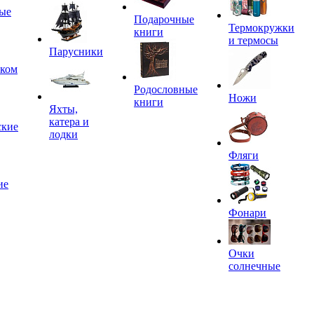
ые
Подарочные
Термокружки
книги
и термосы
Парусники
иком
Родословные
Ножи
книги
Яхты,
катера и
ские
лодки
Фляги
ие
Фонари
Очки
солнечные