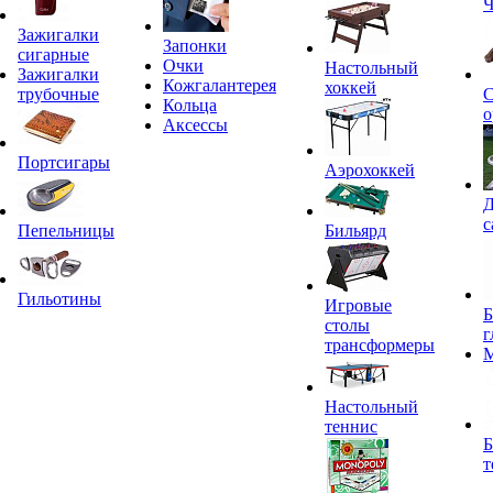
Ч
Зажигалки
Запонки
сигарные
Очки
Настольный
Зажигалки
Кожгалантерея
хоккей
трубочные
С
Кольца
о
Аксессы
Портсигары
Аэрохоккей
Д
с
Пепельницы
Бильярд
Гильотины
Игровые
Б
столы
г
трансформеры
Настольный
теннис
Б
т