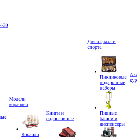
 ~30
Для отдыха и
спорта
Акс
Пикниковые
кур
подарочные
наборы
Модели
кораблей
Книги и
Пивные
ные
родословные
башни и
диспенсеры
Корабли